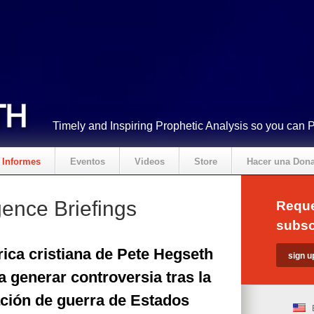
Timely and Inspiring Prophetic Analysis so you can 
Informes
Eventos
Videos
Store
Hacer una Don
gence Briefings
Reque
subsc
rica cristiana de Pete Hegseth
a generar controversia tras la
ción de guerra de Estados