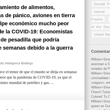
Donald T
amiento de alimentos,
natural 
 de pánico, aviones en tierra
Francis
olpe económico mucho peor
of the Day
 de la COVID-19: Economistas
United Sta
 de pesadilla que podría
de semanas debido a la guerra
Comentar
William+Stro
tic Intelligence Briefings
asesinan a 31
estados de P
ece el temor de que el mundo se dirija en semanas
William+Stro
peor que la pandemia de COVID-19, ya que el
criminalidad 
nistro mundial de petróleo y gas….
«seguro»; en
William+Stro
Church Turns
Colored’ To C
William+Stro
queen as Gues