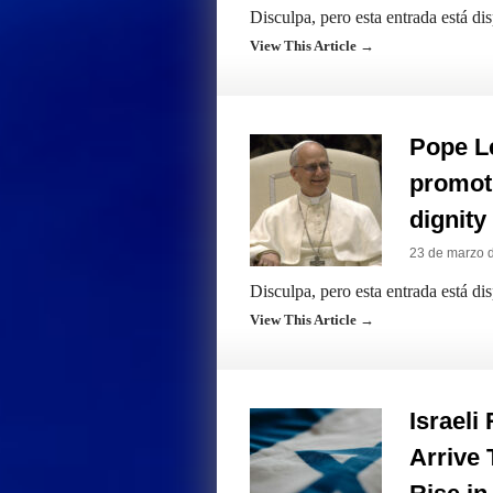
Disculpa, pero esta entrada está di
View This Article →
Pope Le
promoti
dignity
23 de marzo 
Disculpa, pero esta entrada está di
View This Article →
Israeli
Arrive 