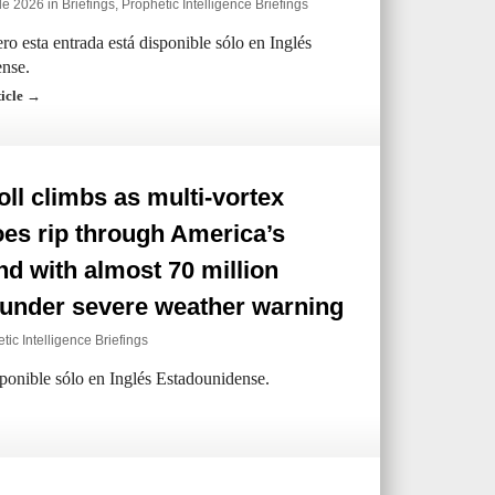
de 2026 in
Briefings
,
Prophetic Intelligence Briefings
ro esta entrada está disponible sólo en Inglés
nse.
ticle →
oll climbs as multi-vortex
es rip through America’s
nd with almost 70 million
 under severe weather warning
tic Intelligence Briefings
sponible sólo en Inglés Estadounidense.