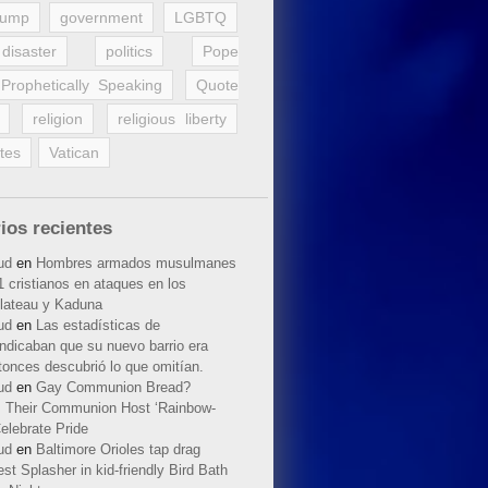
rump
government
LGBTQ
disaster
politics
Pope
Prophetically Speaking
Quote
religion
religious liberty
tes
Vatican
ios recientes
ud
en
Hombres armados musulmanes
 cristianos en ataques en los
lateau y Kaduna
ud
en
Las estadísticas de
indicaban que su nuevo barrio era
tonces descubrió lo que omitían.
ud
en
Gay Communion Bread?
 Their Communion Host ‘Rainbow-
elebrate Pride
ud
en
Baltimore Orioles tap drag
t Splasher in kid-friendly Bird Bath