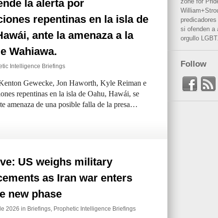
ende la alerta por
zone for Prid
William+Stro
iones repentinas en la isla de
predicadores 
si ofenden a
awái, ante la amenaza a la
orgullo LGBT
de Wahiawa.
Follow
tic Intelligence Briefings
 Kenton Gewecke, Jon Haworth, Kyle Reiman e
iones repentinas en la isla de Oahu, Hawái, se
nte amenaza de una posible falla de la presa…
ve: US weighs military
cements as Iran war enters
le new phase
de 2026 in
Briefings
,
Prophetic Intelligence Briefings