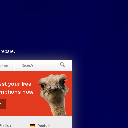
Prepare.
ación
st your free
riptions now
English
Deutsch