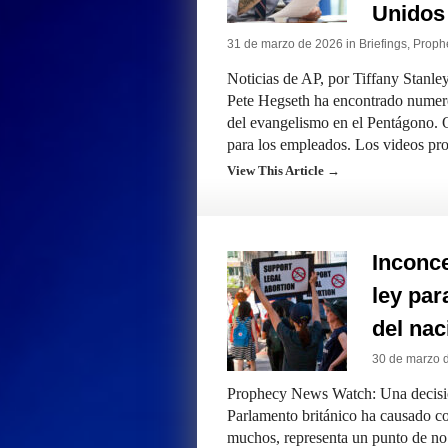
Unidos 
31 de marzo de 2026 in
Briefings
,
Prophe
Noticias de AP, por Tiffany Stanl
Pete Hegseth ha encontrado numero
del evangelismo en el Pentágono. O
para los empleados. Los videos p
View This Article →
Inconc
ley par
del nac
30 de marzo 
Prophecy News Watch: Una decisión
Parlamento británico ha causado c
muchos, representa un punto de no