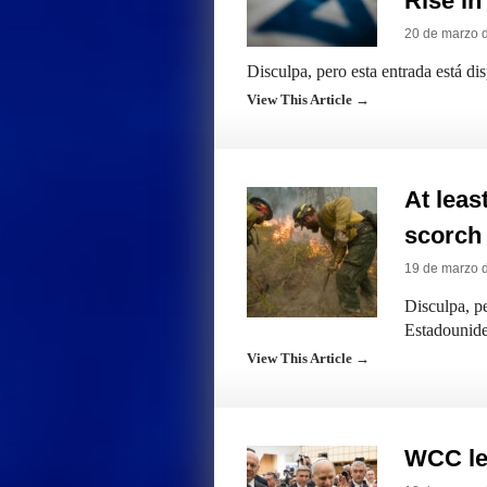
Rise in
20 de marzo 
Disculpa, pero esta entrada está di
View This Article →
At leas
scorch 
19 de marzo 
Disculpa, pe
Estadounide
View This Article →
WCC le