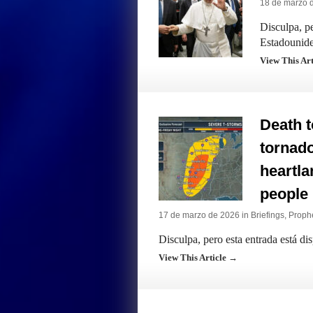
18 de marzo 
Disculpa, pe
Estadounide
View This Ar
Death t
tornado
heartla
people
17 de marzo de 2026 in
Briefings
,
Prophe
Disculpa, pero esta entrada está di
View This Article →