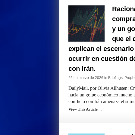
Racion
compras
y un g
que el
explican el escenario
ocurrir en cuestión 
con Irán.
26 de marzo de 2026 in
Briefings
,
Prophe
DailyMail, por Olivia Allhusen: Cr
hacia un golpe económico mucho 
conflicto con Irán amenaza el sumi
View This Article →