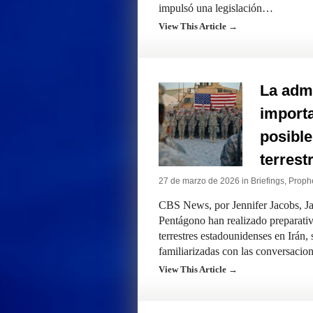
impulsó una legislación…
View This Article →
La admi
importa
posible
terrest
27 de marzo de 2026 in
Briefings
,
Prophe
CBS News, por Jennifer Jacobs, J
Pentágono han realizado preparativ
terrestres estadounidenses en Irán
familiarizadas con las conversacio
View This Article →