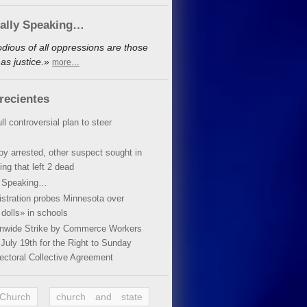
cally Speaking…
dious of all oppressions are those
as justice.»
more…
recientes
ll controversial plan to steer
oy arrested, other suspect sought in
ing that left 2 dead
y Speaking…
stration probes Minnesota over
dolls» in schools
ionwide Strike by Commerce Workers
July 19th for the Right to Sunday
ectoral Collective Agreement
 Church
church and state