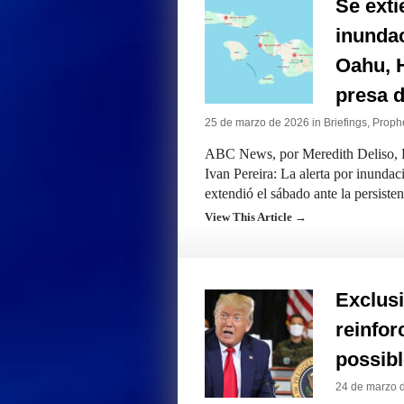
Se exti
inundac
Oahu, H
presa 
25 de marzo de 2026 in
Briefings
,
Prophe
ABC News, por Meredith Deliso,
Ivan Pereira: La alerta por inundac
extendió el sábado ante la persiste
View This Article →
Exclusi
reinfor
possib
24 de marzo 