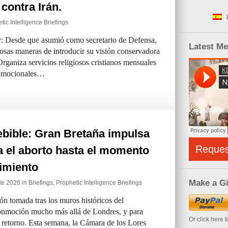
contra Irán.
tic Intelligence Briefings
ey: Desde que asumió como secretario de Defensa,
Latest M
sas maneras de introducir su visión conservadora
rganiza servicios religiosos cristianos mensuales
romocionales…
ebible: Gran Bretaña impulsa
Reque
a el aborto hasta el momento
imiento
Make a Gi
de 2026 in
Briefings
,
Prophetic Intelligence Briefings
 tomada tras los muros históricos del
onmoción mucho más allá de Londres, y para
Or click here 
 retorno. Esta semana, la Cámara de los Lores