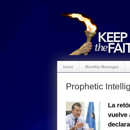
Inicio
Monthly Messages
Prophetic Intelli
La retó
vuelve 
declara