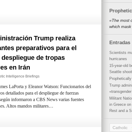
Propheti
«The most o
which mask 
nistración Trump realiza
Entradas 
ntes preparativos para el
Scientists mu
 despliegue de tropas
hurricanes
15-year-old b
res en Irán
Seattle shoot
tic Intelligence Briefings
Propheticall
Trump admini
ames LaPorta y Eleanor Watson: Funcionarios del
«transgender 
os detallados para el despliegue de fuerzas
Militant Nat
, según informaron a CBS News varias fuentes
in Greece on 
nes. Altos mandos militares…
Rest and a S
Catholic