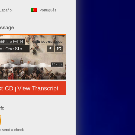
Español
Português
essage
st CD
View Transcript
|
ft
to send a check