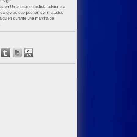
e Night
ud
en
Un agente de policía advierte a
callejeros que podrían ser multados
 alguien durante una marcha del
.