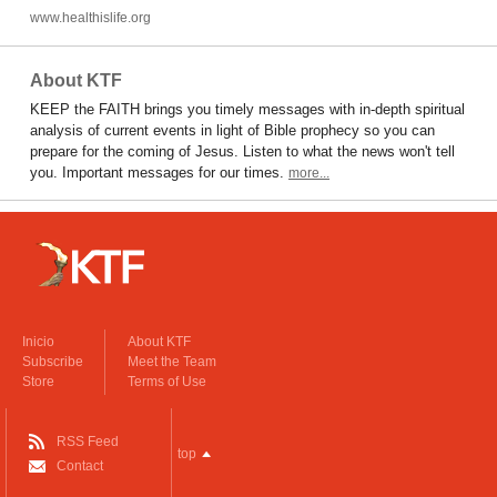
www.healthislife.org
About KTF
KEEP the FAITH brings you timely messages with in-depth spiritual
analysis of current events in light of Bible prophecy so you can
prepare for the coming of Jesus. Listen to what the news won't tell
you. Important messages for our times.
more...
Inicio
About KTF
Subscribe
Meet the Team
Store
Terms of Use
RSS Feed
top
Contact