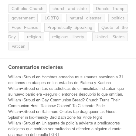
Catholic Church
church and state
Donald Trump
government
LGBTQ
natural disaster
politics
Pope Francis
Prophetically Speaking
Quote of the
Day
religion
religious liberty
United States
Vatican
Comentarios recientes
William+Stroud
en
Hombres armados musulmanes asesinan a 31
cristianos en ataques en los estados de Plateau y Kaduna
William+Stroud
en
Las estadísticas de criminalidad indicaban que
su nuevo barrio era «seguro»; entonces descubrió lo que omitían.
William+Stroud
en
Gay Communion Bread? Church Turns Their
Communion Host ‘Rainbow-Colored’ To Celebrate Pride
William+Stroud
en
Baltimore Orioles tap drag queen as Guest
Splasher in kid-friendly Bird Bath zone for Pride Night
William+Stroud
en
Un agente de policía advierte a predicadores
callejeros que podrían ser multados si ofenden a alguien durante
una marcha del orgullo LGBT.