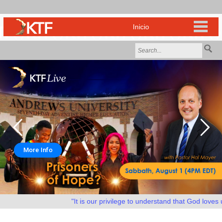
More Info
"It is our privilege to understand that God loves us