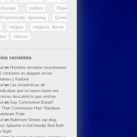
disaster
politics
Pope
Prophetically Speaking
Quote
religion
religious liberty
tes
Vatican
ios recientes
ud
en
Hombres armados musulmanes
 cristianos en ataques en los
lateau y Kaduna
ud
en
Las estadísticas de
indicaban que su nuevo barrio era
tonces descubrió lo que omitían.
ud
en
Gay Communion Bread?
 Their Communion Host ‘Rainbow-
elebrate Pride
ud
en
Baltimore Orioles tap drag
t Splasher in kid-friendly Bird Bath
e Night