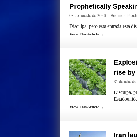
Prophetically Speak
03 de agosto de 2026 in
Briefings
,
Proph
Disculpa, pero esta entrada está di
View This Article →
Explosi
rise by
31 de julio d
Disculpa, pe
Estadounide
View This Article →
Iran la