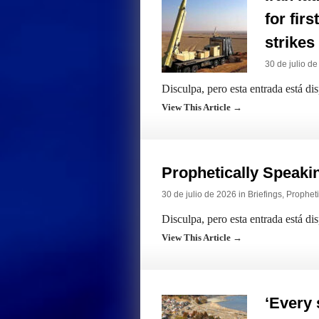
for fir
strikes
30 de julio d
Disculpa, pero esta entrada está di
View This Article →
Prophetically Speak
30 de julio de 2026 in
Briefings
,
Propheti
Disculpa, pero esta entrada está di
View This Article →
‘Every 