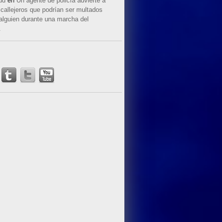
ud
en
Un agente de policía advierte a
callejeros que podrían ser multados
 alguien durante una marcha del
.