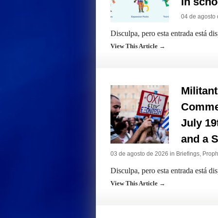
in scho
04 de agosto
Disculpa, pero esta entrada está di
View This Article →
Militan
Commer
July 19
and a S
03 de agosto de 2026 in
Briefings
,
Prophe
Disculpa, pero esta entrada está di
View This Article →