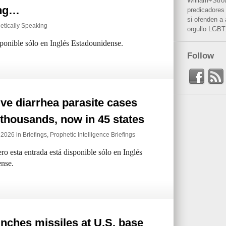
William+Stro
ing…
predicadores 
si ofenden a
etically Speaking
orgullo LGBT
sponible sólo en Inglés Estadounidense.
Follow
ve diarrhea parasite cases
 thousands, now in 45 states
e 2026 in
Briefings
,
Prophetic Intelligence Briefings
ro esta entrada está disponible sólo en Inglés
nse.
unches missiles at U.S. base