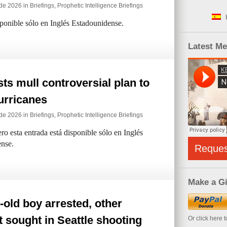
 de 2026 in
Briefings
,
Prophetic Intelligence Briefings
sponible sólo en Inglés Estadounidense.
Latest M
sts mull controversial plan to
urricanes
 de 2026 in
Briefings
,
Prophetic Intelligence Briefings
ro esta entrada está disponible sólo en Inglés
nse.
Reque
Make a Gi
-old boy arrested, other
 sought in Seattle shooting
Or click here 