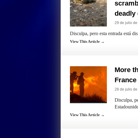
scrambl
deadly 
29 de julio d
Disculpa, pero esta entrada está di
View This Article →
More th
France
28 de julio d
Disculpa, pe
Estadounide
View This Article →