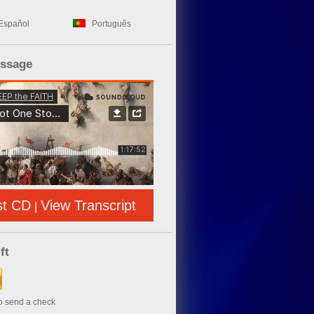
Español
Português
essage
st CD
View Transcript
|
ft
to send a check