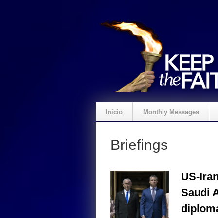
Inicio
Monthly Messages
Briefings
US-Iran
Saudi A
diploma