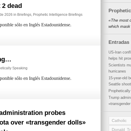
t 2 dead
Propheti
 de 2026 in
Briefings
,
Prophetic Intelligence Briefings
«The most o
sponible sólo en Inglés Estadounidense.
which mask 
Entradas 
US-Iran conf
ing…
helps hit pro
Scientists mu
etically Speaking
hurricanes
sponible sólo en Inglés Estadounidense.
15-year-old b
Seattle shoot
Propheticall
Trump admini
«transgender 
administration probes
Catholic
ta over «transgender dolls»
Donald T