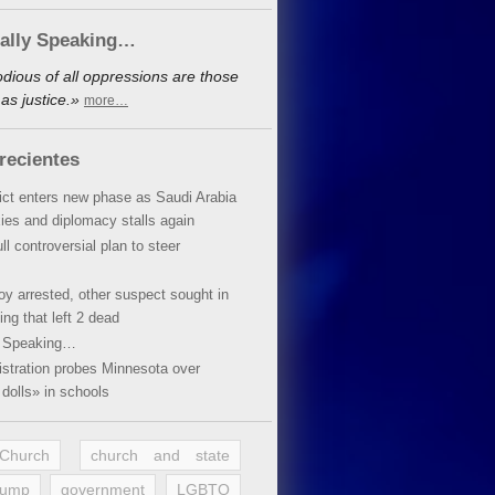
cally Speaking…
dious of all oppressions are those
as justice.»
more…
recientes
lict enters new phase as Saudi Arabia
xies and diplomacy stalls again
ll controversial plan to steer
oy arrested, other suspect sought in
ing that left 2 dead
y Speaking…
stration probes Minnesota over
dolls» in schools
 Church
church and state
rump
government
LGBTQ