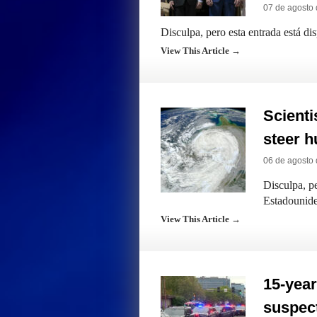
07 de agosto
Disculpa, pero esta entrada está di
View This Article →
Scienti
steer h
06 de agosto
Disculpa, pe
Estadounide
View This Article →
15-year
suspect