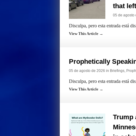
that lef
05 de agosto
Disculpa, pero esta entrada está di
View This Article →
Prophetically Speak
05 de agosto de 2026 in
Briefings
,
Proph
Disculpa, pero esta entrada está di
View This Article →
Trump 
Minneso