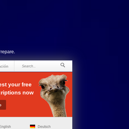
Prepare.
ación
st your free
riptions now
English
Deutsch