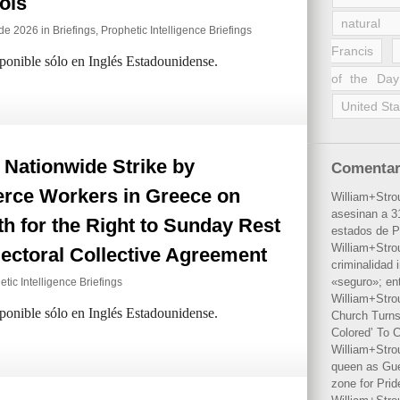
ols
natural 
 de 2026 in
Briefings
,
Prophetic Intelligence Briefings
Francis
sponible sólo en Inglés Estadounidense.
of the Day
United Sta
t Nationwide Strike by
Comentar
ce Workers in Greece on
William+Stro
asesinan a 31
th for the Right to Sunday Rest
estados de P
William+Stro
ectoral Collective Agreement
criminalidad 
«seguro»; en
tic Intelligence Briefings
William+Stro
sponible sólo en Inglés Estadounidense.
Church Turns
Colored’ To C
William+Stro
queen as Gues
zone for Prid