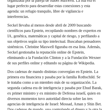
organizada por la pareja de Isabel Maxwell. La isla era el
lugar perfecto para desarrollar estas conexiones y esta
agenda: un refugio tranquilo, libre de vigilancia e
interferencias.
Seckel llevaba al menos desde abril de 2009 buscando
científicos para Epstein, recopilando nombres de expertos en
IA, genética, matemáticas y capital de riesgo, y perfilando a
sus objetivos según su tipo intelectual. Buscaban pensadores
sistémicos. Christine Maxwell figuraba en esa lista. Además,
Seckel gestionaba la reputación online de Epstein,
eliminando a la Fundación Clinton y a la Fundación Wexner
de sus perfiles online y editando su página de Wikipedia.
Dos cadenas de mando distintas convergían en Epstein. La
primera era financiera y pasaba por la familia Rothschild. Se
le trataba como a un miembro más de su organización. La
segunda cadena era de inteligencia y pasaba por Ehud Barak,
ex primer ministro y ex ministro de Defensa israelí, quien en
diversos momentos tuvo autoridad directa sobre las tres
agencias de inteligencia de Israel: Mossad, Aman y Shin Bet.
Dos cadenas de mando, una controlando el dinero y la otra la