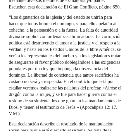
mediante diversos métodos de «zanahoria y/o palo».
Escuchen esta declaración de El Gran Conflicto, página 650.
“Los dignatarios de la iglesia y del estado se unirán para
hacer que todos honren el domingo, y para ello apelarán al
cohecho, a la persuasión o a la fuerza. La falta de autoridad
divina se suplirá con ordenanzas abrumadoras. La corrupción
política está destruyendo el amor a la justicia y el respeto a la
verdad; y hasta en los Estados Unidos de la libre América, se
verá a los representantes del pueblo y a los legisladores tratar
de asegurarse el favor público doblegándose a las exigencias
populares por una ley que imponga la observancia del
domingo. La libertad de conciencia que tantos sacrificios ha
costado no será ya respetada. En el conflicto que está por
estallar veremos realizarse las palabras del profeta: «Airóse el
dragón contra la mujer, y se fue para hacer guerra contra el
residuo de su simiente, los que guardan los mandamientos de
Dios, y tienen el testimonio de Jesús.» (Apocalipsis 12: 17,
V.M.)
Esta declaración describe el resultado de la manipulación
social para la que está diseñado el sistema. Se trata de la