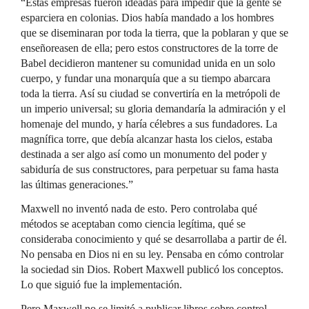
“Estas empresas fueron ideadas para impedir que la gente se
esparciera en colonias. Dios había mandado a los hombres
que se diseminaran por toda la tierra, que la poblaran y que se
enseñoreasen de ella; pero estos constructores de la torre de
Babel decidieron mantener su comunidad unida en un solo
cuerpo, y fundar una monarquía que a su tiempo abarcara
toda la tierra. Así su ciudad se convertiría en la metrópoli de
un imperio universal; su gloria demandaría la admiración y el
homenaje del mundo, y haría célebres a sus fundadores. La
magnífica torre, que debía alcanzar hasta los cielos, estaba
destinada a ser algo así como un monumento del poder y
sabiduría de sus constructores, para perpetuar su fama hasta
las últimas generaciones.”
Maxwell no inventó nada de esto. Pero controlaba qué
métodos se aceptaban como ciencia legítima, qué se
consideraba conocimiento y qué se desarrollaba a partir de él.
No pensaba en Dios ni en su ley. Pensaba en cómo controlar
la sociedad sin Dios. Robert Maxwell publicó los conceptos.
Lo que siguió fue la implementación.
Pero Maxwell no se limitó a publicar libros sobre control