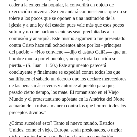
ceder a la exigencia popular, la convertirá en objeto de
execración universal. Se demandará con insistencia que no se
tolere a los pocos que se oponen a una institución de la
iglesia y a una ley del estado; pues vale más que esos pocos
sufran y no que naciones enteras sean precipitadas a la
confusión y anarquía. Este mismo argumento fue presentado
contra Cristo hace mil ochocientos años por los «príncipes
del pueblo.» «Nos conviene —dijo el astuto Caifás— que un
hombre muera por el pueblo, y no que toda la nación se
pierda.» (S. Juan 11: 50.) Este argumento parecerá
concluyente y finalmente se expedirá contra todos los que
santifiquen el sábado un decreto que los declare merecedores
de las penas más severas y autorice al pueblo para que,
pasado cierto tiempo, los mate. El romanismo en el Viejo
Mundo y el protestantismo apóstata en la América del Norte
actuarán de la misma manera contra los que honren todos los
preceptos divinos.”
¿Cómo sucederá esto? Tanto el nuevo mundo, Estados
Unidos, como el viejo, Europa, serán presionados, o mejor
dicho, manipulados, para llegar a la misma conclusión.