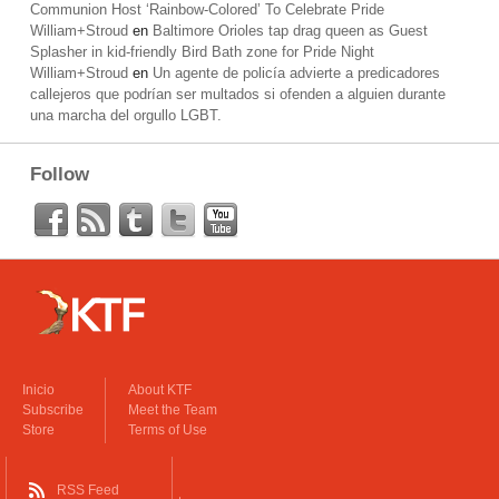
Communion Host ‘Rainbow-Colored’ To Celebrate Pride
William+Stroud
en
Baltimore Orioles tap drag queen as Guest
Splasher in kid-friendly Bird Bath zone for Pride Night
William+Stroud
en
Un agente de policía advierte a predicadores
callejeros que podrían ser multados si ofenden a alguien durante
una marcha del orgullo LGBT.
Follow
Inicio
About KTF
Subscribe
Meet the Team
Store
Terms of Use
RSS Feed