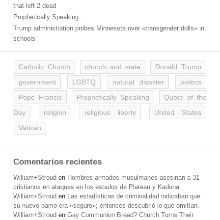
that left 2 dead
Prophetically Speaking…
Trump administration probes Minnesota over «transgender dolls» in
schools
Catholic Church
church and state
Donald Trump
government
LGBTQ
natural disaster
politics
Pope Francis
Prophetically Speaking
Quote of the
Day
religion
religious liberty
United States
Vatican
Comentarios recientes
William+Stroud
en
Hombres armados musulmanes asesinan a 31
cristianos en ataques en los estados de Plateau y Kaduna
William+Stroud
en
Las estadísticas de criminalidad indicaban que
su nuevo barrio era «seguro»; entonces descubrió lo que omitían.
William+Stroud
en
Gay Communion Bread? Church Turns Their