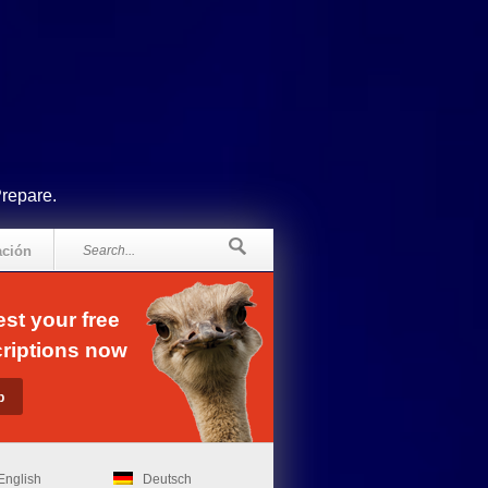
Prepare.
ación
st your free
riptions now
English
Deutsch