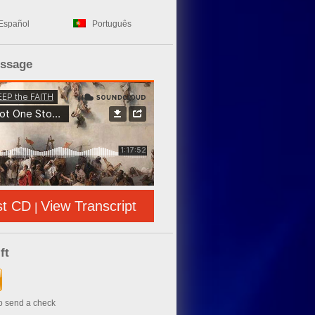
Español
Português
essage
st CD
View Transcript
|
ft
to send a check