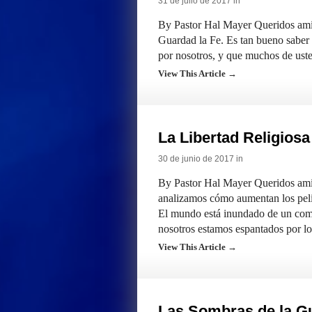
31 de julio de 2017 in
By Pastor Hal Mayer Queridos ami
Guardad la Fe. Es tan bueno saber 
por nosotros, y que muchos de us
View This Article →
La Libertad Religiosa
30 de junio de 2017 in
By Pastor Hal Mayer Queridos ami
analizamos cómo aumentan los pelig
El mundo está inundado de un comp
nosotros estamos espantados por 
View This Article →
Las Sombras de la G