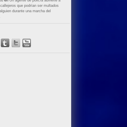
ud
en
Un agente de policía advierte a
callejeros que podrían ser multados
 alguien durante una marcha del
.