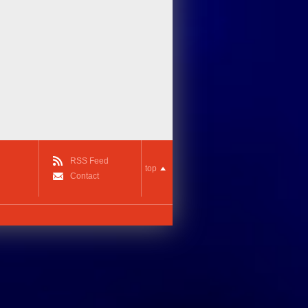
RSS Feed
top
Contact