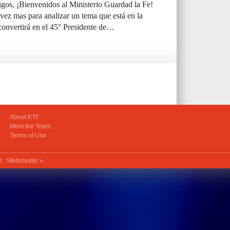
os, ¡Bienvenidos al Ministerio Guardad la Fe!
 vez mas para analizar un tema que está en la
onvertirá en el 45° Presidente de…
About KTF
Meet the Team
Terms of Use
ed.
Webmaster »