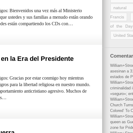
natural 
gos: Bienvenidos una vez más al Ministerio
que ustedes y sus familias a menudo están orando
Francis
tedes están compartiendo los CDs con…
of the Day
United Sta
Comentar
 en la Era del Presidente
William+Stro
asesinan a 31
estados de P
gos: Gracias por estar conmigo hoy mientras
William+Stro
ros para la libertad religiosa en nuestro mundo.
criminalidad 
ortamiento anticristiano agresivo. Muchos de
«seguro»; en
los…
William+Stro
Church Turns
Colored’ To C
William+Stro
queen as Gues
zone for Prid
uerra