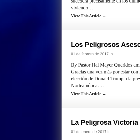
sucederá precisamente en los último
viviendo…
View This Article →
Los Peligrosos Ases
01 de febrero de 2017 in
By Pastor Hal Mayer Queridos amig
Gracias una vez más por estar con n
elección de Donald Trump a la pre
Norteamérica….
View This Article →
La Peligrosa Victori
01 de enero de 2017 in