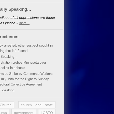
cally Speaking…
dious of all oppressions are those
as justice.»
more…
recientes
oy arrested, other suspect sought in
ing that left 2 dead
y Speaking…
stration probes Minnesota over
dolls» in schools
ionwide Strike by Commerce Workers
July 19th for the Right to Sunday
ectoral Collective Agreement
y Speaking…
 Church
church and state
rump
government
LGBTQ