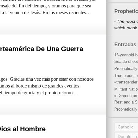
ensaje del fin del tiempo, y oramos para que sea
Propheti
ra la venida de Jesús. En los meses recientes…
«The most o
which mask 
Entradas 
rteamérica De Una Guerra
15-year-old b
Seattle shoot
Propheticall
Trump admini
os: Gracias una vez más por estar con nosotros
«transgender 
stamos al borde mismo de grandes eventos
Militant Nat
el tiempo de gracia y el pronto retorno…
in Greece on 
Rest and a S
Propheticall
Catholic
Dios al Hombre
Donald T