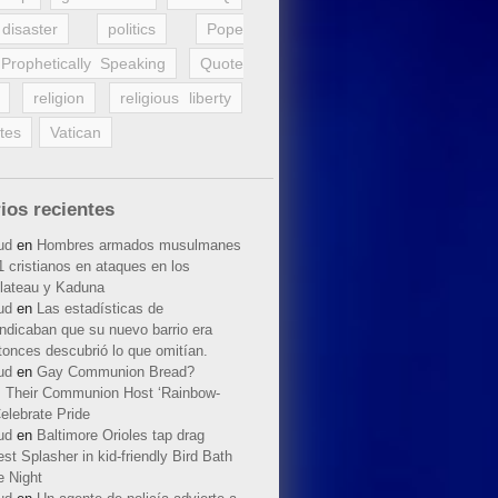
disaster
politics
Pope
Prophetically Speaking
Quote
religion
religious liberty
tes
Vatican
ios recientes
ud
en
Hombres armados musulmanes
 cristianos en ataques en los
lateau y Kaduna
ud
en
Las estadísticas de
indicaban que su nuevo barrio era
tonces descubrió lo que omitían.
ud
en
Gay Communion Bread?
 Their Communion Host ‘Rainbow-
elebrate Pride
ud
en
Baltimore Orioles tap drag
t Splasher in kid-friendly Bird Bath
e Night