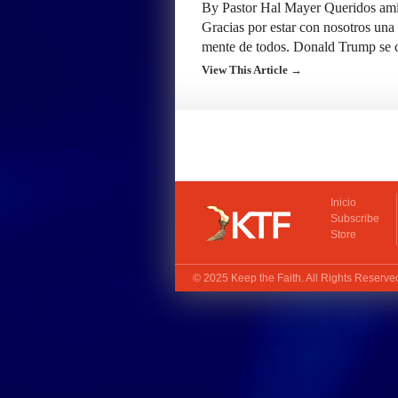
By Pastor Hal Mayer Queridos amig
Gracias por estar con nosotros una
mente de todos. Donald Trump se c
View This Article →
Inicio
Subscribe
Store
© 2025
Keep the Faith
. All Rights Reserv