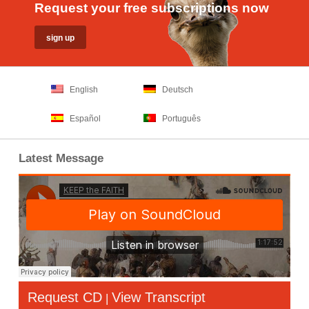
Request your free subscriptions now
English
Deutsch
Español
Português
Latest Message
Request CD
View Transcript
|