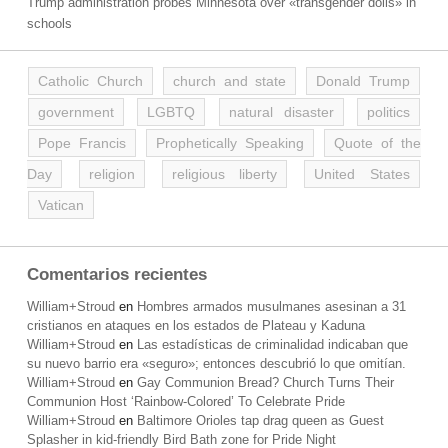
Trump administration probes Minnesota over «transgender dolls» in
schools
Catholic Church
church and state
Donald Trump
government
LGBTQ
natural disaster
politics
Pope Francis
Prophetically Speaking
Quote of the
Day
religion
religious liberty
United States
Vatican
Comentarios recientes
William+Stroud
en
Hombres armados musulmanes asesinan a 31
cristianos en ataques en los estados de Plateau y Kaduna
William+Stroud
en
Las estadísticas de criminalidad indicaban que
su nuevo barrio era «seguro»; entonces descubrió lo que omitían.
William+Stroud
en
Gay Communion Bread? Church Turns Their
Communion Host ‘Rainbow-Colored’ To Celebrate Pride
William+Stroud
en
Baltimore Orioles tap drag queen as Guest
Splasher in kid-friendly Bird Bath zone for Pride Night