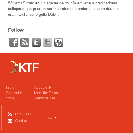
William+Stroud
en
Un agente de policía advierte a predicadores
callejeros que podrían ser multados si ofenden a alguien durante
una marcha del orgullo LGBT.
Follow
Inicio
About KTF
Subscribe
Meet the Team
Store
Terms of Use
RSS Feed
top
Contact