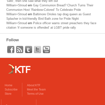
‘safe’; then she saw what they left out
William+Stroud
em
Gay Communion Bread? Church Turns Their
Communion Host ‘Rainbow-Colored’ To Celebrate Pride
William+Stroud
em
Baltimore Orioles tap drag queen as Guest
Splasher in kid-friendly Bird Bath zone for Pride Night
William+Stroud
em
Police officer warns street preachers they face
citation ‘if someone is offended’ at LGBT pride rally
Follow
Home
About KTF
Subscribe
Meet the Team
Store
Terms of Use