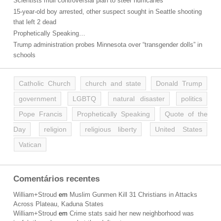
Scientists mull controversial plan to steer hurricanes
15-year-old boy arrested, other suspect sought in Seattle shooting
that left 2 dead
Prophetically Speaking…
Trump administration probes Minnesota over “transgender dolls” in
schools
Catholic Church
church and state
Donald Trump
government
LGBTQ
natural disaster
politics
Pope Francis
Prophetically Speaking
Quote of the
Day
religion
religious liberty
United States
Vatican
Comentários recentes
William+Stroud
em
Muslim Gunmen Kill 31 Christians in Attacks
Across Plateau, Kaduna States
William+Stroud
em
Crime stats said her new neighborhood was