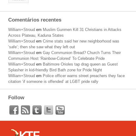
Comentários recentes
William+Stroud
em
Muslim Gunmen Kill 31 Christians in Attacks
Across Plateau, Kaduna States
William+Stroud
em
Crime stats said her new neighborhood was
‘safe’; then she saw what they left out
William+Stroud
em
Gay Communion Bread? Church Turns Their
Communion Host ‘Rainbow-Colored’ To Celebrate Pride
William+Stroud
em
Baltimore Orioles tap drag queen as Guest
Splasher in kid-friendly Bird Bath zone for Pride Night
William+Stroud
em
Police officer warns street preachers they face
citation ‘if someone is offended’ at LGBT pride rally
Follow