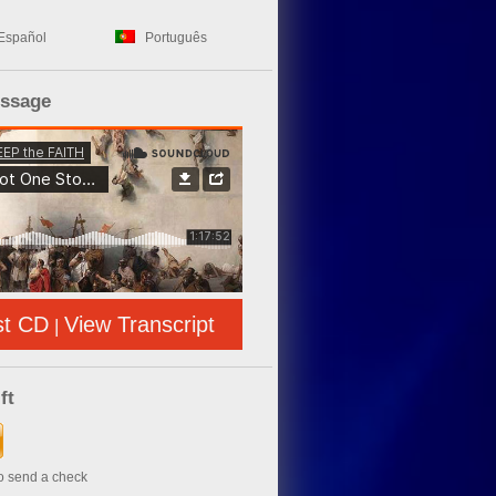
Español
Português
essage
st CD
View Transcript
|
ft
to send a check