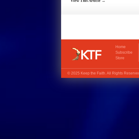
View This Article →
Home
Subscribe
Store
© 2025
Keep the Faith
. All Rights Reserv