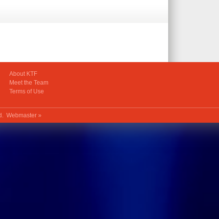
About KTF
Meet the Team
Terms of Use
ed.
Webmaster »