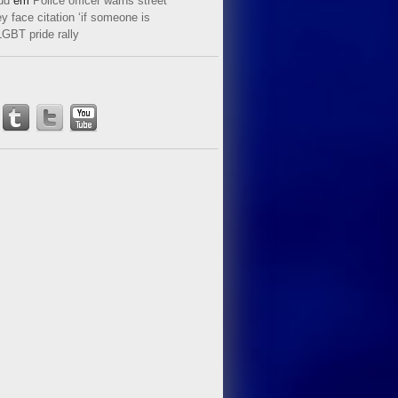
ud
em
Police officer warns street
y face citation ‘if someone is
LGBT pride rally