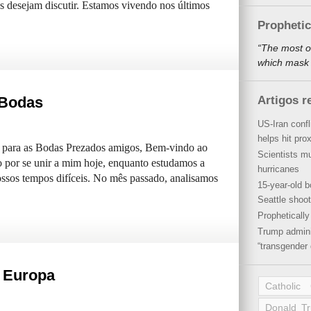
s desejam discutir. Estamos vivendo nos últimos
Propheti
“The most o
which mask a
 Bodas
Artigos r
US-Iran conf
helps hit pro
 para as Bodas Prezados amigos, Bem-vindo ao
Scientists mu
o por se unir a mim hoje, enquanto estudamos a
hurricanes
ssos tempos difíceis. No mês passado, analisamos
15-year-old b
Seattle shoot
Propheticall
Trump admini
“transgender 
a Europa
Catholic
Donald T