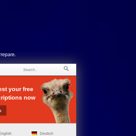
Prepare.
st your free
riptions now
English
Deutsch