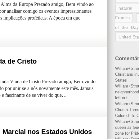
a Alma da Europa Prezado amigo, Bem-vindo ao
natural 
por analisar comigo os eventos impressionantes
s implicações proféticas. A época em que
Francis
of the Day
United Sta
Comentár
a de Cristo
William+Stro
Christians i
States
unda Vinda de Cristo Prezado amigo, Bem-vindo
William+Stro
do por unir-se a nós novamente este mês. Jamais
neighborhood
 e fascinante de se viver do que…
left out
William+Stro
Church Turns
Colored’ To C
William+Stro
queen as Gues
i Marcial nos Estados Unidos
zone for Prid