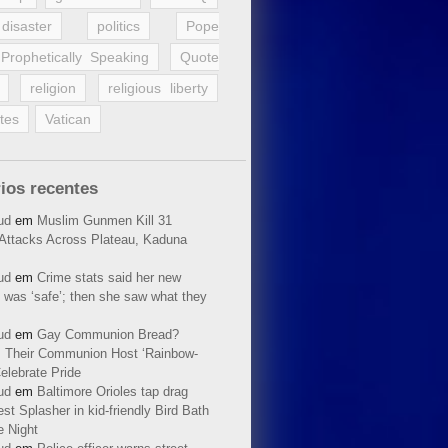
disaster
politics
Pope
Prophetically Speaking
Quote
religion
religious liberty
tes
Vatican
ios recentes
ud
em
Muslim Gunmen Kill 31
n Attacks Across Plateau, Kaduna
ud
em
Crime stats said her new
 was ‘safe’; then she saw what they
ud
em
Gay Communion Bread?
 Their Communion Host ‘Rainbow-
elebrate Pride
ud
em
Baltimore Orioles tap drag
t Splasher in kid-friendly Bird Bath
e Night