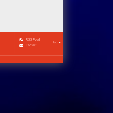
RSS Feed
top
Contact