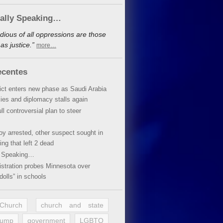
cally Speaking…
dious of all oppressions are those
s justice.”
more…
ecentes
lict enters new phase as Saudi Arabia
xies and diplomacy stalls again
ll controversial plan to steer
oy arrested, other suspect sought in
ing that left 2 dead
y Speaking…
stration probes Minnesota over
dolls” in schools
 Church
church and state
rump
government
LGBTQ