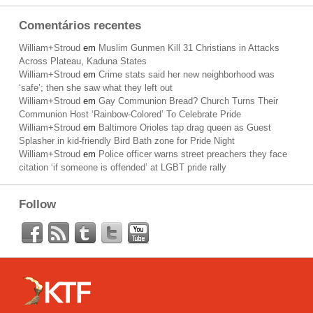
Comentários recentes
William+Stroud
em
Muslim Gunmen Kill 31 Christians in Attacks
Across Plateau, Kaduna States
William+Stroud
em
Crime stats said her new neighborhood was
‘safe’; then she saw what they left out
William+Stroud
em
Gay Communion Bread? Church Turns Their
Communion Host ‘Rainbow-Colored’ To Celebrate Pride
William+Stroud
em
Baltimore Orioles tap drag queen as Guest
Splasher in kid-friendly Bird Bath zone for Pride Night
William+Stroud
em
Police officer warns street preachers they face
citation ‘if someone is offended’ at LGBT pride rally
Follow