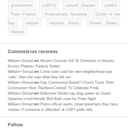
government
LGBTQ
natural disaster
politics
Pope Francis
Prophetically Speaking
Quote of the
Day
religion
religious liberty
United States
Vatican
Comentários recentes
William+Stroud
em
Muslim Gunmen Kill 31 Christians in Attacks
Across Plateau, Kaduna States
William+Stroud
em
Crime stats said her new neighborhood was
‘safe’; then she saw what they left out
William+Stroud
em
Gay Communion Bread? Church Turns Their
Communion Host ‘Rainbow-Colored’ To Celebrate Pride
William+Stroud
em
Baltimore Orioles tap drag queen as Guest
Splasher in kid-friendly Bird Bath zone for Pride Night
William+Stroud
em
Police officer warns street preachers they face
citation ‘if someone is offended’ at LGBT pride rally
Follow