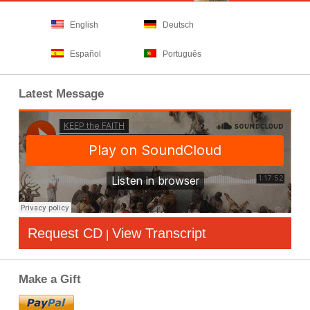
English
Deutsch
Español
Português
Latest Message
Request CD
View Transcript
|
Make a Gift