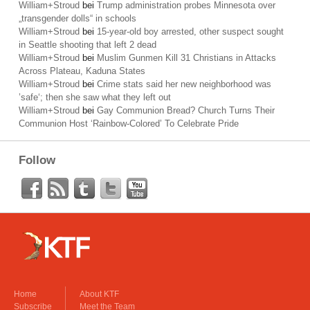
William+Stroud
bei
Trump administration probes Minnesota over
„transgender dolls“ in schools
William+Stroud
bei
15-year-old boy arrested, other suspect sought
in Seattle shooting that left 2 dead
William+Stroud
bei
Muslim Gunmen Kill 31 Christians in Attacks
Across Plateau, Kaduna States
William+Stroud
bei
Crime stats said her new neighborhood was
’safe‘; then she saw what they left out
William+Stroud
bei
Gay Communion Bread? Church Turns Their
Communion Host ‘Rainbow-Colored’ To Celebrate Pride
Follow
Home
About KTF
Subscribe
Meet the Team