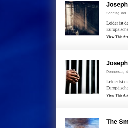
Joseph
Sonntag, der 
Leider ist 
Europäische
View This Ar
Joseph
Donnerstag, d
Leider ist 
Europäische
View This Ar
The Sm