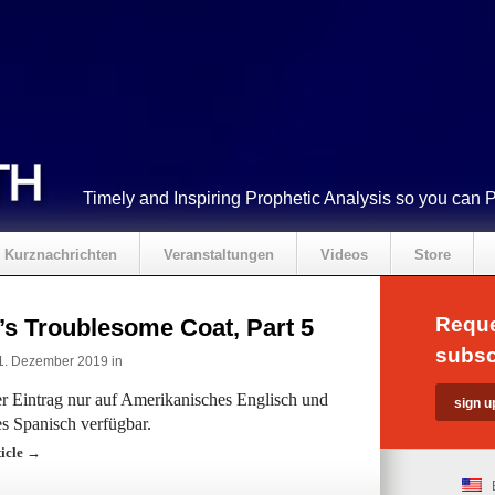
Timely and Inspiring Prophetic Analysis so you can 
Kurznachrichten
Veranstaltungen
Videos
Store
Reque
’s Troublesome Coat, Part 5
subsc
1. Dezember 2019 in
der Eintrag nur auf Amerikanisches Englisch und
s Spanisch verfügbar.
ticle →