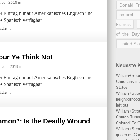
 Juli 2019 in
Donald T
der Eintrag nur auf Amerikanisches Englisch und
natural 
s Spanisch verfügbar.
Francis
ticle →
of the Day
United Sta
our Ye Think Not
Neueste 
. Juni 2019 in
William+Stro
der Eintrag nur auf Amerikanisches Englisch und
Christians i
s Spanisch verfügbar.
States
ticle →
William+Stro
neighborhood
left out
William+Stro
Church Turns
mmon”: Is the Deadly Wound
Colored’ To C
William+Stro
queen as Gues