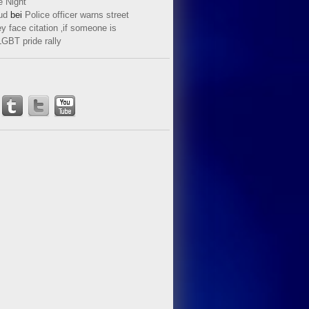
e Night
ud
bei
Police officer warns street
y face citation ‚if someone is
LGBT pride rally