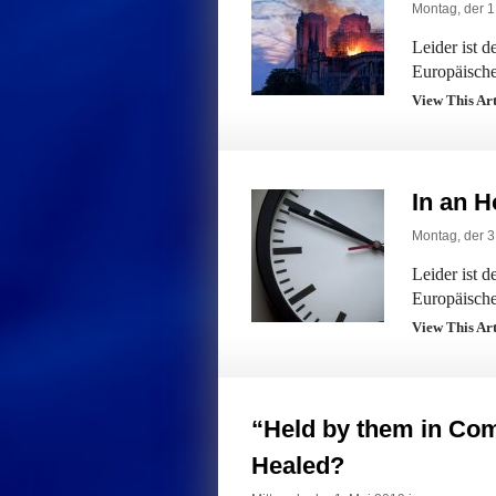
Montag, der 1.
Leider ist 
Europäische
View This Ar
In an H
Montag, der 3
Leider ist 
Europäische
View This Ar
“Held by them in Co
Healed?