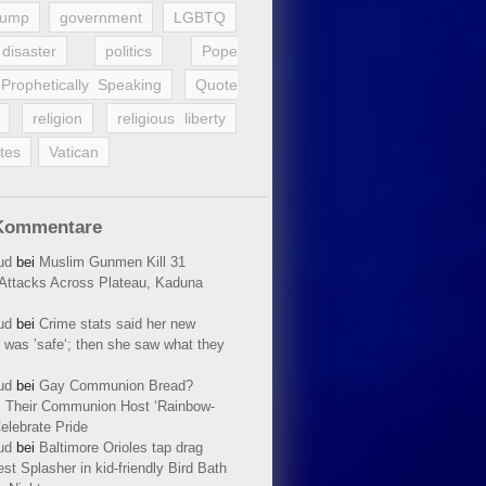
rump
government
LGBTQ
disaster
politics
Pope
Prophetically Speaking
Quote
religion
religious liberty
tes
Vatican
Kommentare
ud
bei
Muslim Gunmen Kill 31
n Attacks Across Plateau, Kaduna
ud
bei
Crime stats said her new
 was ’safe‘; then she saw what they
ud
bei
Gay Communion Bread?
 Their Communion Host ‘Rainbow-
elebrate Pride
ud
bei
Baltimore Orioles tap drag
t Splasher in kid-friendly Bird Bath