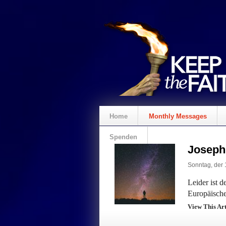
Home
Monthly Messages
Spenden
Joseph
Sonntag, der 
Leider ist 
Europäische
View This Ar