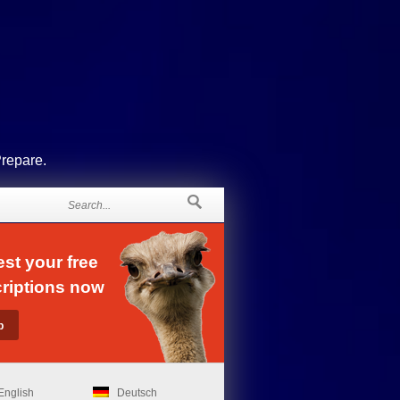
Prepare.
st your free
riptions now
English
Deutsch