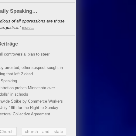
cally Speaking…
dious of all oppressions are those
s justice.“
more…
eiträge
ll controversial plan to steer
oy arrested, other suspect sought in
ing that left 2 dead
y Speaking…
stration probes Minnesota over
dolls“ in schools
ionwide Strike by Commerce Workers
July 19th for the Right to Sunday
ectoral Collective Agreement
 Church
church and state