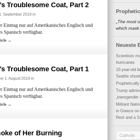
’s Troublesome Coat, Part 2
Propheti
1. September 2019 in
„The most o
der Eintrag nur auf Amerikanisches Englisch und
which mask a
s Spanisch verfügbar.
ticle →
Neueste B
Scientists mu
hurricanes
’s Troublesome Coat, Part 1
15-year-old b
Seattle shoot
er 1. August 2019 in
Propheticall
der Eintrag nur auf Amerikanisches Englisch und
Trump admini
s Spanisch verfügbar.
„transgender 
ticle →
Militant Nat
in Greece on 
Rest and a S
oke of Her Burning
Catholic