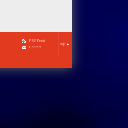
RSS Feed
top
Contact