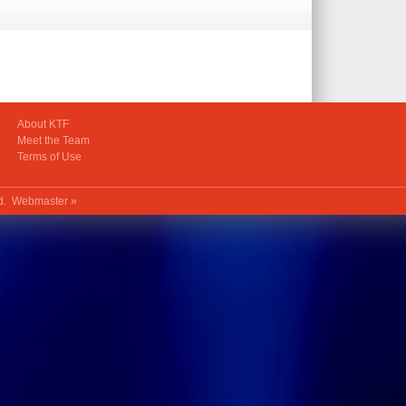
About KTF
Meet the Team
Terms of Use
ed.
Webmaster »