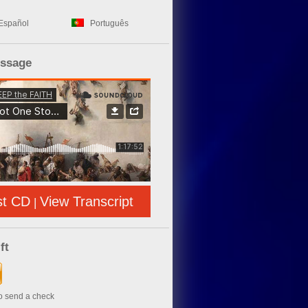
Español
Português
essage
st CD
View Transcript
|
ft
to send a check