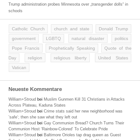
Trump administration probes Minnesota over „transgender dolls“ in
schools
Catholic Church
church and state
Donald Trump
government
LGBTQ
natural disaster
politics
Pope Francis
Prophetically Speaking
Quote of the
Day
religion
religious liberty
United States
Vatican
Neueste Kommentare
William+Stroud
bei
Muslim Gunmen Kill 31 Christians in Attacks
Across Plateau, Kaduna States
William+Stroud
bei
Crime stats said her new neighborhood was
’safe‘; then she saw what they left out
William+Stroud
bei
Gay Communion Bread? Church Turns Their
Communion Host ‘Rainbow-Colored’ To Celebrate Pride
William+Stroud
bei
Baltimore Orioles tap drag queen as Guest