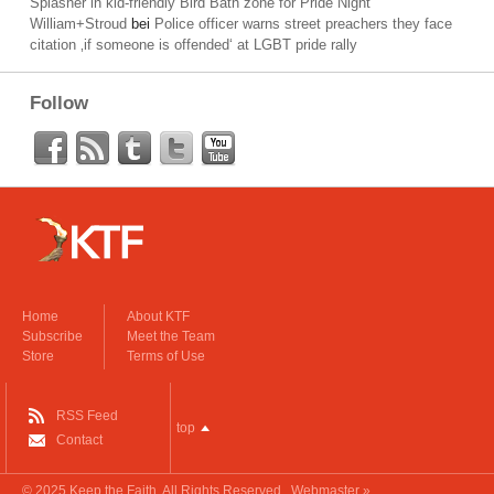
Splasher in kid-friendly Bird Bath zone for Pride Night
William+Stroud
bei
Police officer warns street preachers they face
citation ‚if someone is offended‘ at LGBT pride rally
Follow
Home
About KTF
Subscribe
Meet the Team
Store
Terms of Use
RSS Feed
top
Contact
© 2025
Keep the Faith
. All Rights Reserved.
Webmaster »