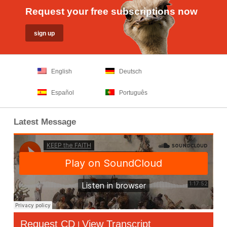
Request your free subscriptions now
English
Deutsch
Español
Português
Latest Message
Request CD
View Transcript
|