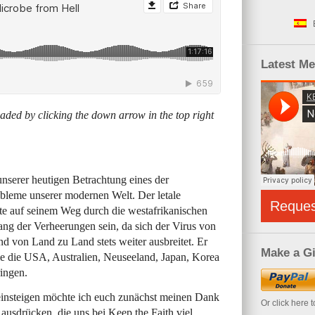
Latest M
ded by clicking the down arrow in the top right
 unserer heutigen Betrachtung eines der
obleme unserer modernen Welt. Der letale
Reque
ote auf seinem Weg durch die westafrikanischen
ang der Verheerungen sein, da sich der Virus von
nd von Land zu Land stets weiter ausbreitet. Er
Make a Gi
ie die
USA
, Australien, Neuseeland, Japan, Korea
ingen.
einsteigen möchte ich euch zunächst meinen Dank
Or click here 
ausdrücken, die uns bei Keep the Faith viel