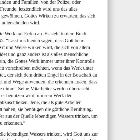
unden und Familien, von der Polizei oder
Freunde, letztendlich wird uns das alles
 gewöhnen, Gottes Wirken zu erwarten, das sich
 unterscheiden wird.
tzte Werk auf Erden an. Es steht in dem Buch
45: “Lasst mich euch sagen, dass Gott beim
Art und Weise wirken wird, die sich von allem
det und ganz anders ist als alles menschliche
in, die Gottes Werk immer unter ihrer Kontrolle
itt vorschreiben möchten, wenn das Werk unter
tet, der sich dem dritten Engel in der Botschaft an
tel und Wege anwenden, die erkennen lassen, dass
e nimmt. Seine Mitarbeiter werden überrascht
ie er benutzen wird, um sein Werk der
bzuschließen. Jene, die als gute Arbeiter
t nahen, sie benötigen die göttliche Berührung.
er aus der Quelle lebendigen Wassers trinken, um
zu erkennen.“
lle lebendigen Wassers trinken, wird Gott uns zur