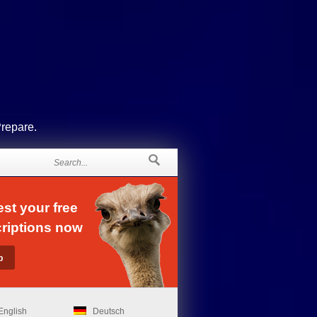
Prepare.
st your free
riptions now
English
Deutsch