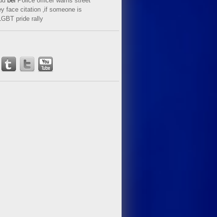
ud
bei
Police officer warns street
y face citation ‚if someone is
LGBT pride rally