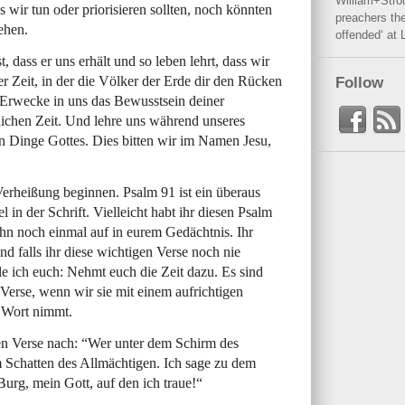
William+Stro
wir tun oder priorisieren sollten, noch könnten
preachers the
tehen.
offended‘ at 
, dass er uns erhält und so leben lehrt, dass wir
r Zeit, in der die Völker der Erde dir den Rücken
Follow
 Erwecke in uns das Bewusstsein deiner
lichen Zeit. Und lehre uns während unseres
 Dinge Gottes. Dies bitten wir im Namen Jesu,
 Verheißung beginnen. Psalm 91 ist ein überaus
 in der Schrift. Vielleicht habt ihr diesen Psalm
ihn noch einmal auf in eurem Gedächtnis. Ihr
d falls ihr diese wichtigen Verse noch nie
e ich euch: Nehmt euch die Zeit dazu. Es sind
Verse, wenn wir sie mit einem aufrichtigen
 Wort nimmt.
n Verse nach: “Wer unter dem Schirm des
em Schatten des Allmächtigen. Ich sage zu dem
urg, mein Gott, auf den ich traue!“