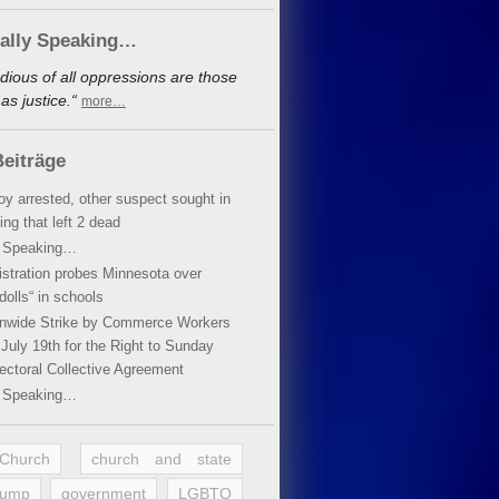
cally Speaking…
dious of all oppressions are those
s justice.“
more…
eiträge
oy arrested, other suspect sought in
ing that left 2 dead
y Speaking…
stration probes Minnesota over
dolls“ in schools
ionwide Strike by Commerce Workers
July 19th for the Right to Sunday
ectoral Collective Agreement
y Speaking…
 Church
church and state
rump
government
LGBTQ