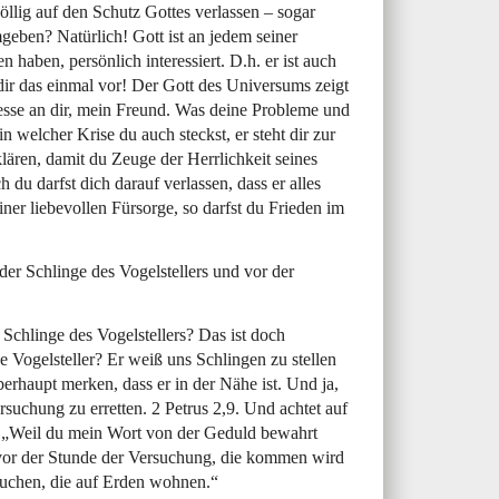
öllig auf den Schutz Gottes verlassen – sogar
ben? Natürlich! Gott ist an jedem seiner
 haben, persönlich interessiert. D.h. er ist auch
l dir das einmal vor! Der Gott des Universums zeigt
eresse an dir, mein Freund. Was deine Probleme und
 welcher Krise du auch steckst, er steht dir zur
ären, damit du Zeuge der Herrlichkeit seines
 du darfst dich darauf verlassen, dass er alles
einer liebevollen Fürsorge, so darfst du Frieden im
r der Schlinge des Vogelstellers und vor der
 Schlinge des Vogelstellers? Das ist doch
oße Vogelsteller? Er weiß uns Schlingen zu stellen
rhaupt merken, dass er in der Nähe ist. Und ja,
uchung zu erretten. 2 Petrus 2,9. Und achtet auf
: „Weil du mein Wort von der Geduld bewahrt
 vor der Stunde der Versuchung, die kommen wird
suchen, die auf Erden wohnen.“