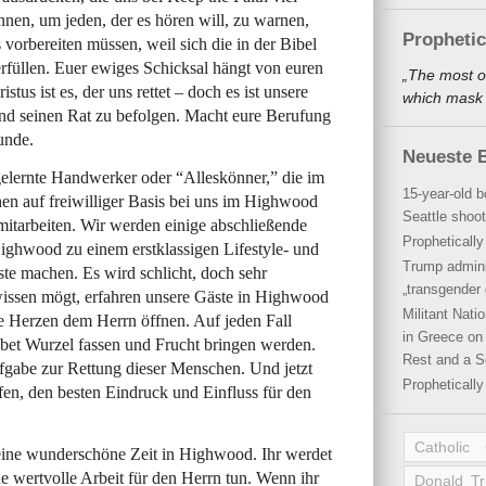
nnen, um jeden, der es hören will, zu warnen,
Propheti
vorbereiten müssen, weil sich die in der Bibel
rfüllen. Euer ewiges Schicksal hängt von euren
„The most o
stus ist es, der uns rettet – doch es ist unsere
which mask a
nd seinen Rat zu befolgen. Macht eure Berufung
unde.
Neueste B
elernte Handwerker oder “Alleskönner,” die im
15-year-old b
en auf freiwilliger Basis bei uns im Highwood
Seattle shoot
mitarbeiten. Wir werden einige abschließende
Propheticall
ghwood zu einem erstklassigen Lifestyle- und
Trump admini
te machen. Es wird schlicht, doch sehr
„transgender 
wissen mögt, erfahren unsere Gäste in Highwood
Militant Nat
hre Herzen dem Herrn öffnen. Auf jeden Fall
in Greece on 
bet Wurzel fassen und Frucht bringen werden.
Rest and a S
fgabe zur Rettung dieser Menschen. Und jetzt
Propheticall
lfen, den besten Eindruck und Einfluss für den
Catholic
eine wunderschöne Zeit in Highwood. Ihr werdet
e wertvolle Arbeit für den Herrn tun. Wenn ihr
Donald T