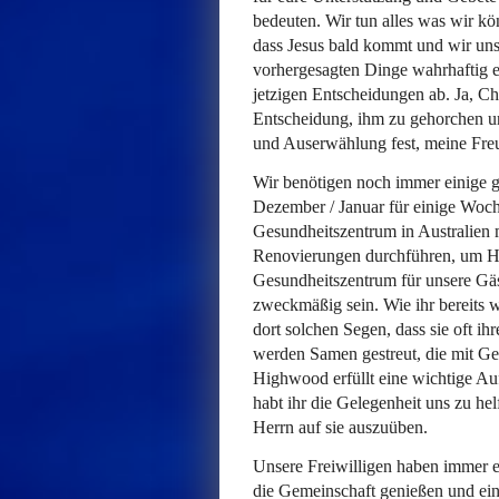
bedeuten. Wir tun alles was wir kö
dass Jesus bald kommt und wir uns 
vorhergesagten Dinge wahrhaftig e
jetzigen Entscheidungen ab. Ja, Chri
Entscheidung, ihm zu gehorchen u
und Auserwählung fest, meine Fre
Wir benötigen noch immer einige g
Dezember / Januar für einige Woch
Gesundheitszentrum in Australien 
Renovierungen durchführen, um Hi
Gesundheitszentrum für unsere Gäs
zweckmäßig sein. Wie ihr bereits 
dort solchen Segen, dass sie oft i
werden Samen gestreut, die mit Ge
Highwood erfüllt eine wichtige Au
habt ihr die Gelegenheit uns zu he
Herrn auf sie auszuüben.
Unsere Freiwilligen haben immer 
die Gemeinschaft genießen und ein