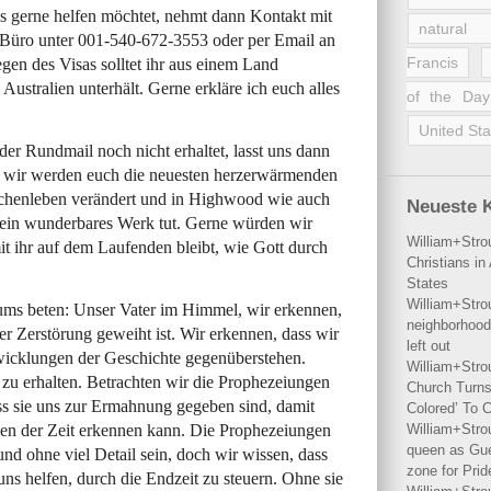
ns gerne helfen möchtet, nehmt dann Kontakt mit
natural 
r Büro unter 001-540-672-3553 oder per Email an
Francis
gen des Visas solltet ihr aus einem Land
stralien unterhält. Gerne erkläre ich euch alles
of the Day
United Sta
ider Rundmail noch nicht erhaltet, lasst uns dann
 wir werden euch die neuesten herzerwärmenden
chenleben verändert und in Highwood wie auch
Neueste 
 ein wunderbares Werk tut. Gerne würden wir
William+Stro
t ihr auf dem Laufenden bleibt, wie Gott durch
Christians i
States
William+Stro
ums beten: Unser Vater im Himmel, wir erkennen,
neighborhood
r Zerstörung geweiht ist. Wir erkennen, dass wir
left out
wicklungen der Geschichte gegenüberstehen.
William+Stro
 zu erhalten. Betrachten wir die Prophezeiungen
Church Turns
ass sie uns zur Ermahnung gegeben sind, damit
Colored’ To C
hen der Zeit erkennen kann. Die Prophezeiungen
William+Stro
queen as Gues
d ohne viel Detail sein, doch wir wissen, dass
zone for Prid
 uns helfen, durch die Endzeit zu steuern. Ohne sie