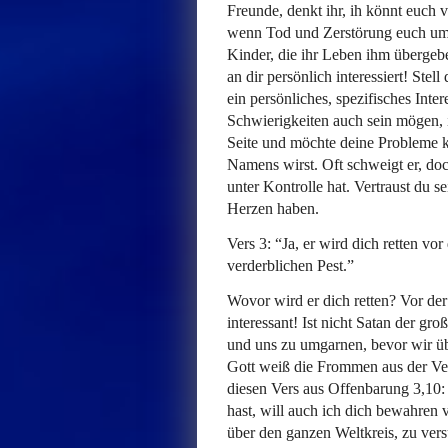
Freunde, denkt ihr, ih könnt euch v
wenn Tod und Zerstörung euch umge
Kinder, die ihr Leben ihm übergeben
an dir persönlich interessiert! Stel
ein persönliches, spezifisches Int
Schwierigkeiten auch sein mögen, in
Seite und möchte deine Probleme kl
Namens wirst. Oft schweigt er, doch
unter Kontrolle hat. Vertraust du s
Herzen haben.
Vers 3: “Ja, er wird dich retten vo
verderblichen Pest.”
Wovor wird er dich retten? Vor der
interessant! Ist nicht Satan der gr
und uns zu umgarnen, bevor wir übe
Gott weiß die Frommen aus der Vers
diesen Vers aus Offenbarung 3,10
hast, will auch ich dich bewahren
über den ganzen Weltkreis, zu ver