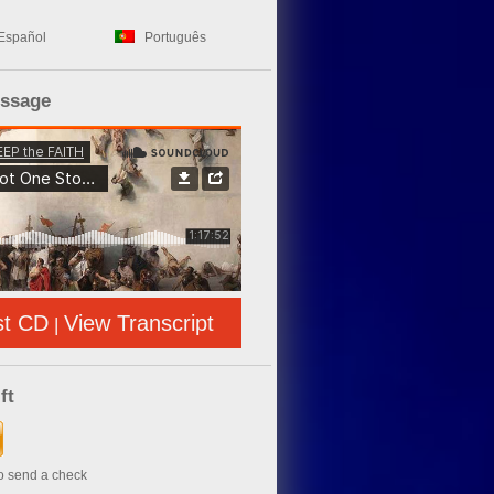
Español
Português
essage
st CD
View Transcript
|
ft
to send a check