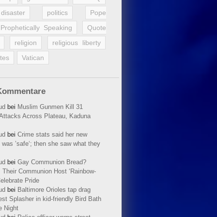
disaster
politics
Pope
Prophetically Speaking
Quote
religion
religious liberty
tes
Vatican
Kommentare
ud
bei
Muslim Gunmen Kill 31
n Attacks Across Plateau, Kaduna
ud
bei
Crime stats said her new
 was ’safe‘; then she saw what they
ud
bei
Gay Communion Bread?
 Their Communion Host ‘Rainbow-
elebrate Pride
ud
bei
Baltimore Orioles tap drag
t Splasher in kid-friendly Bird Bath
e Night