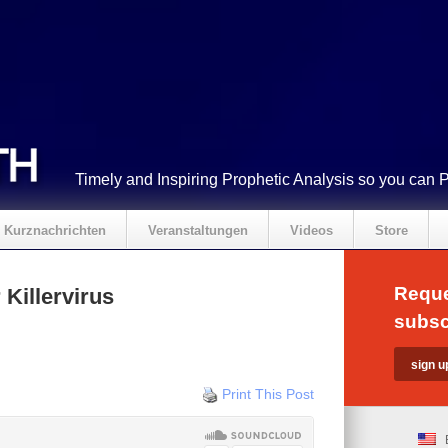
Timely and Inspiring Prophetic Analysis so you can 
Kurznachrichten
Veranstaltungen
Videos
Store
Reque
 Killervirus
subsc
Print This Post