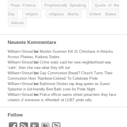
Pope Francis
Prophetically Speaking
Quote of the
Day
religion
religious liberty
United States
Vatican
Neueste Kommentare
William+Stroud
bei
Muslim Gunmen Kill 31 Christians in Attacks
Across Plateau, Kaduna States
William+Stroud
bei
Crime stats said her new neighborhood was
’safe‘; then she saw what they left out
William+Stroud
bei
Gay Communion Bread? Church Turns Their
Communion Host ‘Rainbow-Colored’ To Celebrate Pride
William+Stroud
bei
Baltimore Orioles tap drag queen as Guest
Splasher in kid-friendly Bird Bath zone for Pride Night
William+Stroud
bei
Police officer warns street preachers they face
citation ‚if someone is offended‘ at LGBT pride rally
Follow