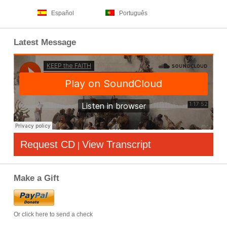
Español
Português
Latest Message
Request CD
View Transcript
|
Make a Gift
Or click here to send a check