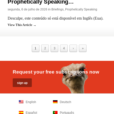
Prophetically Speaking…
segunda, 6 de julho de 2026 in
Briefings
,
Prophetically Speaking
Desculpe, este conteúdo só está disponível em Inglês (Eua).
View This Article →
1
2
3
4
›
»
Request your free subscriptions now
English
Deutsch
Español
Português