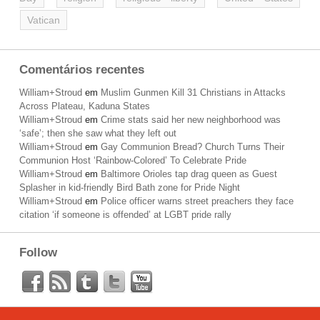
Vatican
Comentários recentes
William+Stroud
em
Muslim Gunmen Kill 31 Christians in Attacks
Across Plateau, Kaduna States
William+Stroud
em
Crime stats said her new neighborhood was
‘safe’; then she saw what they left out
William+Stroud
em
Gay Communion Bread? Church Turns Their
Communion Host ‘Rainbow-Colored’ To Celebrate Pride
William+Stroud
em
Baltimore Orioles tap drag queen as Guest
Splasher in kid-friendly Bird Bath zone for Pride Night
William+Stroud
em
Police officer warns street preachers they face
citation ‘if someone is offended’ at LGBT pride rally
Follow