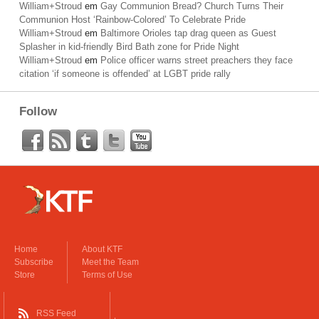
William+Stroud
em
Gay Communion Bread? Church Turns Their
Communion Host ‘Rainbow-Colored’ To Celebrate Pride
William+Stroud
em
Baltimore Orioles tap drag queen as Guest
Splasher in kid-friendly Bird Bath zone for Pride Night
William+Stroud
em
Police officer warns street preachers they face
citation ‘if someone is offended’ at LGBT pride rally
Follow
Home
About KTF
Subscribe
Meet the Team
Store
Terms of Use
RSS Feed