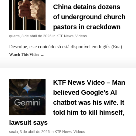
China detains dozens
of underground church
pastors in crackdown
quarta, 8 de abril de 2026 in
KTF News
,
Videos
Desculpe, este conteúdo só está disponível em Inglês (Eua).
Watch This Video →
KTF News Video – Man
believed Google’s AI
chatbot was his wife. It
told him to kill himself,
lawsuit says
sexta, 3 de abril de 2026 in
KTF News
,
Videos