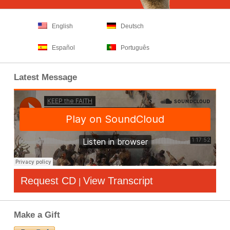
English
Deutsch
Español
Português
Latest Message
Request CD
View Transcript
|
Make a Gift