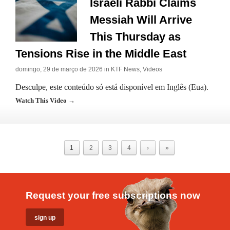
Israeli Rabbi Claims
Messiah Will Arrive
This Thursday as
Tensions Rise in the Middle East
domingo, 29 de março de 2026 in
KTF News
,
Videos
Desculpe, este conteúdo só está disponível em Inglês (Eua).
Watch This Video →
1
2
3
4
›
»
Request your free subscriptions now