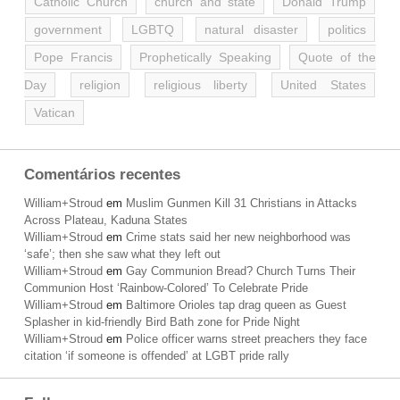
Catholic Church
church and state
Donald Trump
government
LGBTQ
natural disaster
politics
Pope Francis
Prophetically Speaking
Quote of the
Day
religion
religious liberty
United States
Vatican
Comentários recentes
William+Stroud
em
Muslim Gunmen Kill 31 Christians in Attacks
Across Plateau, Kaduna States
William+Stroud
em
Crime stats said her new neighborhood was
‘safe’; then she saw what they left out
William+Stroud
em
Gay Communion Bread? Church Turns Their
Communion Host ‘Rainbow-Colored’ To Celebrate Pride
William+Stroud
em
Baltimore Orioles tap drag queen as Guest
Splasher in kid-friendly Bird Bath zone for Pride Night
William+Stroud
em
Police officer warns street preachers they face
citation ‘if someone is offended’ at LGBT pride rally