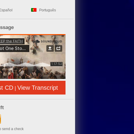
Español
Português
essage
st CD
View Transcript
|
ft
to send a check