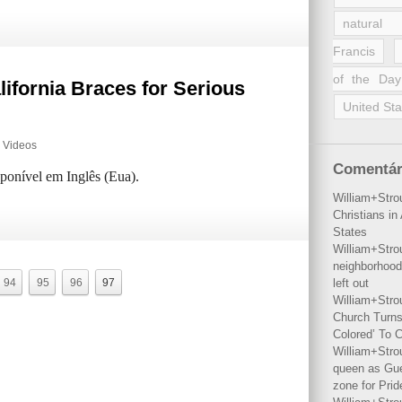
natural 
Francis
of the Day
ifornia Braces for Serious
United Sta
,
Videos
Comentár
sponível em Inglês (Eua).
William+Stro
Christians i
States
William+Stro
neighborhood
94
95
96
97
left out
William+Stro
Church Turns
Colored’ To C
William+Stro
queen as Gues
zone for Prid