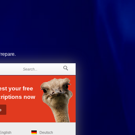
Prepare.
st your free
riptions now
English
Deutsch