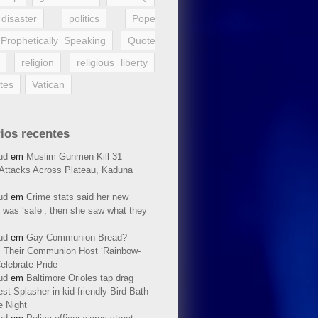
disaster
politics
Pope
Prophetically Speaking
Quote
religion
religious liberty
tes
Vatican
ios recentes
ud
em
Muslim Gunmen Kill 31
n Attacks Across Plateau, Kaduna
ud
em
Crime stats said her new
 was ‘safe’; then she saw what they
ud
em
Gay Communion Bread?
 Their Communion Host ‘Rainbow-
elebrate Pride
ud
em
Baltimore Orioles tap drag
t Splasher in kid-friendly Bird Bath
e Night