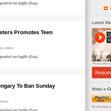
sponível em Inglês (Eua).
Latest M
sters Promotes Teen
ws
,
Videos
sponível em Inglês (Eua).
Reque
ungary To Ban Sunday
Make a Gi
Videos
Or click here 
sponível em Inglês (Eua).