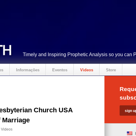
Timely and Inspiring Prophetic Analysis so you can 
es
Informações
Eventos
Videos
Store
Reque
subsc
esbyterian Church USA
f Marriage
,
Videos