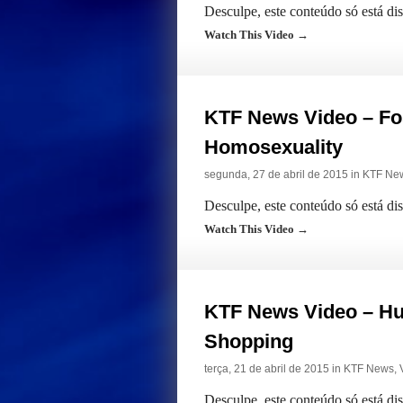
Desculpe, este conteúdo só está di
Watch This Video →
KTF News Video – Fo
Homosexuality
segunda, 27 de abril de 2015 in
KTF Ne
Desculpe, este conteúdo só está di
Watch This Video →
KTF News Video – H
Shopping
terça, 21 de abril de 2015 in
KTF News
,
Desculpe, este conteúdo só está di