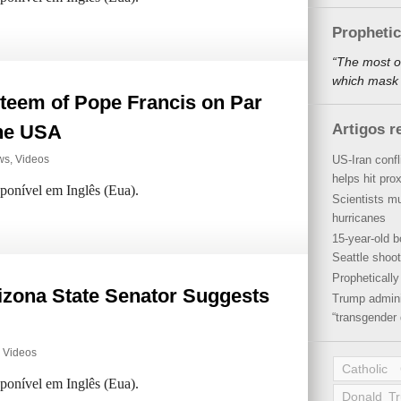
Propheti
“The most o
which mask a
teem of Pope Francis on Par
the USA
Artigos r
ws
,
Videos
US-Iran conf
helps hit pro
sponível em Inglês (Eua).
Scientists mu
hurricanes
15-year-old b
Seattle shoot
Propheticall
izona State Senator Suggests
Trump admini
“transgender 
,
Videos
Catholic
sponível em Inglês (Eua).
Donald T