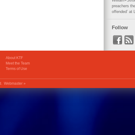
William+Stro
preachers the
offended’ at 
Follow
About KTF
Meet the Team
Terms of Use
ed.
Webmaster »