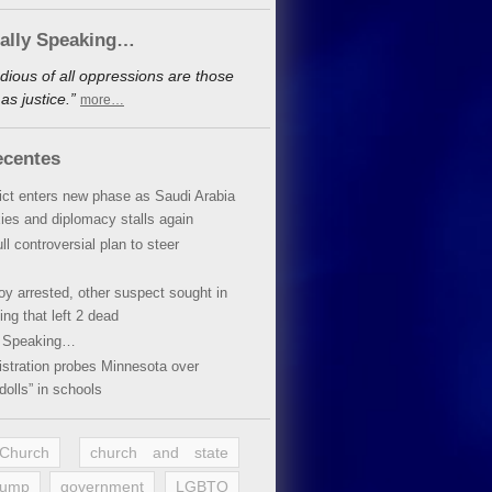
cally Speaking…
dious of all oppressions are those
s justice.”
more…
ecentes
lict enters new phase as Saudi Arabia
xies and diplomacy stalls again
ll controversial plan to steer
oy arrested, other suspect sought in
ing that left 2 dead
y Speaking…
stration probes Minnesota over
dolls” in schools
 Church
church and state
rump
government
LGBTQ