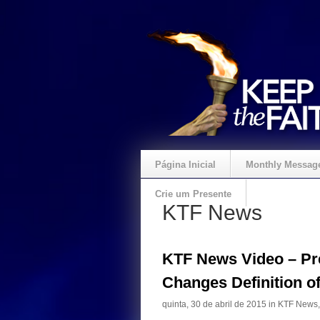
Página Inicial
Monthly Messag
Crie um Presente
KTF News
KTF News Video – Pr
Changes Definition o
quinta, 30 de abril de 2015 in
KTF News