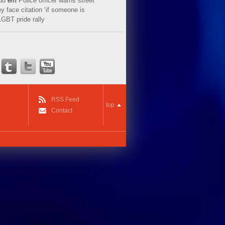
ud
em
Police officer warns street
y face citation ‘if someone is
LGBT pride rally
RSS Feed
top
Contact