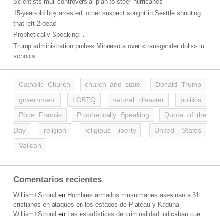
Scientists mull controversial plan to steer hurricanes
15-year-old boy arrested, other suspect sought in Seattle shooting
that left 2 dead
Prophetically Speaking…
Trump administration probes Minnesota over «transgender dolls» in
schools
Catholic Church
church and state
Donald Trump
government
LGBTQ
natural disaster
politics
Pope Francis
Prophetically Speaking
Quote of the
Day
religion
religious liberty
United States
Vatican
Comentarios recientes
William+Stroud
en
Hombres armados musulmanes asesinan a 31
cristianos en ataques en los estados de Plateau y Kaduna
William+Stroud
en
Las estadísticas de criminalidad indicaban que