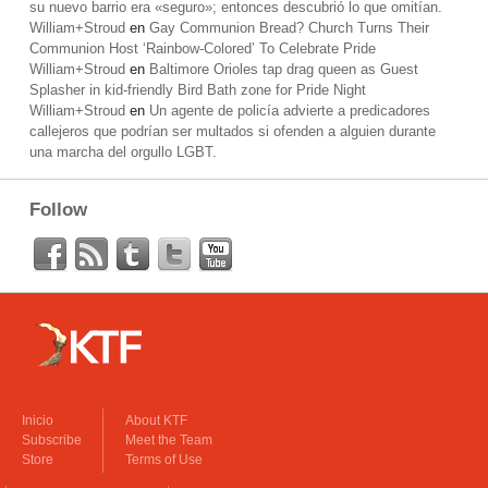
su nuevo barrio era «seguro»; entonces descubrió lo que omitían.
William+Stroud
en
Gay Communion Bread? Church Turns Their
Communion Host ‘Rainbow-Colored’ To Celebrate Pride
William+Stroud
en
Baltimore Orioles tap drag queen as Guest
Splasher in kid-friendly Bird Bath zone for Pride Night
William+Stroud
en
Un agente de policía advierte a predicadores
callejeros que podrían ser multados si ofenden a alguien durante
una marcha del orgullo LGBT.
Follow
Inicio
About KTF
Subscribe
Meet the Team
Store
Terms of Use