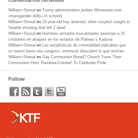
Comentarios recientes
William+Stroud
en
Trump administration probes Minnesota over
«transgender dolls» in schools
William+Stroud
en
15-year-old boy arrested, other suspect sought in
Seattle shooting that left 2 dead
William+Stroud
en
Hombres armados musulmanes asesinan a 31
cristianos en ataques en los estados de Plateau y Kaduna
William+Stroud
en
Las estadísticas de criminalidad indicaban que
su nuevo barrio era «seguro»; entonces descubrió lo que omitían.
William+Stroud
en
Gay Communion Bread? Church Turns Their
Communion Host ‘Rainbow-Colored’ To Celebrate Pride
Follow