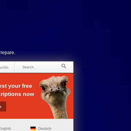
Prepare.
ación
st your free
riptions now
English
Deutsch