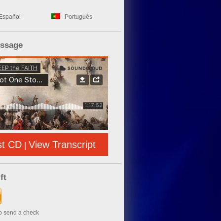
Español
Português
essage
st CD
View Transcript
|
ft
to send a check