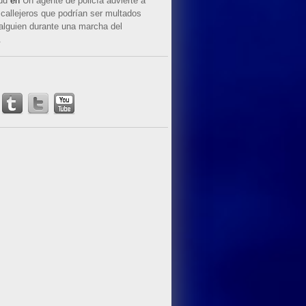
ud
en
Un agente de policía advierte a
callejeros que podrían ser multados
 alguien durante una marcha del
.