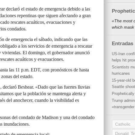
r declaró el estado de emergencia debido a las
Propheti
undaciones repentinas que siguen afectando a gran
«The most o
cado rescates acuáticos, evacuaciones y
which mask 
rios condados.
ón de emergencia el sábado, indicando que las
Entradas 
obligado a los servicios de emergencia a rescatar
y viviendas. El domingo, el gobernador anunció
US-Iran conf
rescates acuáticos y evacuaciones.
helps hit pro
Scientists mu
hasta las 11 p.m. EDT, con pronósticos de hasta
hurricanes
 zonas del estado.
15-year-old b
, declaró Beshear. «Dado que las fuertes lluvias
Seattle shoot
sitamos que la población se mantenga alerta y
Propheticall
és del anochecer, cuando la visibilidad es
Trump admini
«transgender 
rsonas del condado de Madison y una del condado
as inundaciones.
Catholic
Donald T
stado de emergencia local: