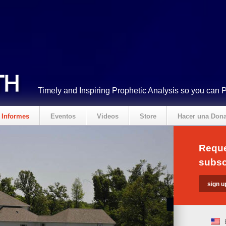
Timely and Inspiring Prophetic Analysis so you can 
Informes
Eventos
Videos
Store
Hacer una Don
Reque
subsc