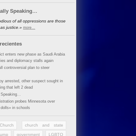
cally Speaking…
dious of all oppressions are those
as justice.»
more…
recientes
lict enters new phase as Saudi Arabia
xies and diplomacy stalls again
ll controversial plan to steer
oy arrested, other suspect sought in
ing that left 2 dead
y Speaking…
stration probes Minnesota over
dolls» in schools
 Church
church and state
rump
government
LGBTQ