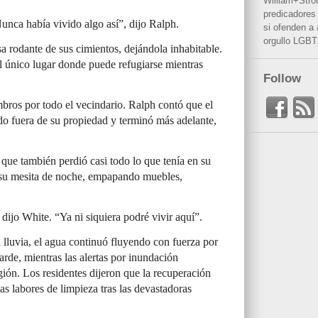
William+Stro
predicadores 
unca había vivido algo así”, dijo Ralph.
si ofenden a
orgullo LGBT
a rodante de sus cimientos, dejándola inhabitable.
l único lugar donde puede refugiarse mientras
Follow
mbros por todo el vecindario. Ralph contó que el
ado fuera de su propiedad y terminó más adelante,
 que también perdió casi todo lo que tenía en su
 su mesita de noche, empapando muebles,
 dijo White. “Ya ni siquiera podré vivir aquí”.
 lluvia, el agua continuó fluyendo con fuerza por
arde, mientras las alertas por inundación
gión. Los residentes dijeron que la recuperación
s labores de limpieza tras las devastadoras