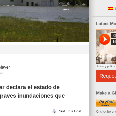
Latest M
Mayer
tor
Reque
r declara el estado de
Make a Gi
graves inundaciones que
Print This Post
Or click here 