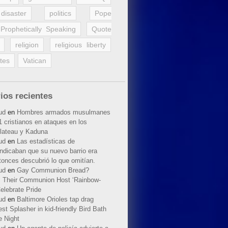
disaster
politics
Pope
Prophetically Speaking
Quote
religion
religious liberty
tes
Vatican
ios recientes
ud
en
Hombres armados musulmanes
 cristianos en ataques en los
lateau y Kaduna
ud
en
Las estadísticas de
indicaban que su nuevo barrio era
tonces descubrió lo que omitían.
ud
en
Gay Communion Bread?
 Their Communion Host ‘Rainbow-
elebrate Pride
ud
en
Baltimore Orioles tap drag
t Splasher in kid-friendly Bird Bath
e Night