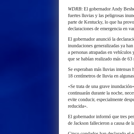
WDRB
: El gobernador Andy Beshea
fuertes lluvias y las peligrosas in
parte de Kentucky, lo que ha provo
declaraciones de emergencia en va
El gobernador anunció la declaraci
inundaciones generalizadas ya han 
a personas atrapadas en vehículos 
que se habían realizado más de 63 
Se esperaban más lluvias intensas 
18 centímetros de lluvia en algunas
«Se trata de una grave inundación»
continuarán durante la noche, nece
evite conducir, especialmente despu
reducida».
El gobernador informó que tres pe
de Jackson fallecieron a causa de l
Cinco condados han declarado el e