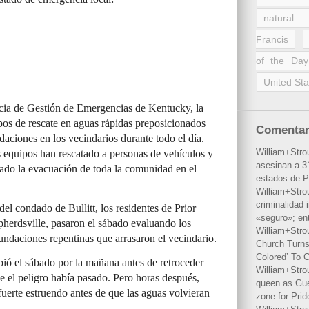
natural 
Francis
of the Day
United Sta
cia de Gestión de Emergencias de Kentucky, la
pos de rescate en aguas rápidas preposicionados
Comentar
aciones en los vecindarios durante todo el día.
William+Stro
 equipos han rescatado a personas de vehículos y
asesinan a 31
ado la evacuación de toda la comunidad en el
estados de P
William+Stro
criminalidad 
el condado de Bullitt, los residentes de Prior
«seguro»; en
pherdsville, pasaron el sábado evaluando los
William+Stro
nundaciones repentinas que arrasaron el vecindario.
Church Turns
Colored’ To C
ió el sábado por la mañana antes de retroceder
William+Stro
e el peligro había pasado. Pero horas después,
queen as Gues
uerte estruendo antes de que las aguas volvieran
zone for Prid