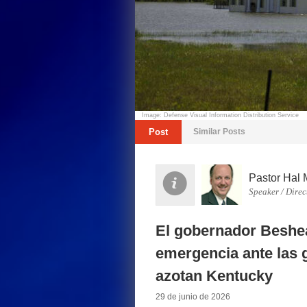
Image: Defense Visual Information Distribution Service
Post
Similar Posts
Pastor Hal 
Speaker / Direc
El gobernador Beshea
emergencia ante las 
azotan Kentucky
29 de junio de 2026