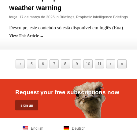
weather warning
terça, 17 de março de 2026 in
Briefings
,
Prophetic Intelligence Briefings
Desculpe, este conteúdo só está disponível em Inglês (Eua).
View This Article →
‹
5
6
7
8
9
10
11
›
»
Request your free subscriptions now
English
Deutsch