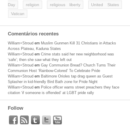
Day
religion
religious liberty
United States
Vatican
Comentários recentes
William+Stroud
em
Muslim Gunmen Kill 31 Christians in Attacks
Across Plateau, Kaduna States
William+Stroud
em
Crime stats said her new neighborhood was
‘safe’; then she saw what they left out
William+Stroud
em
Gay Communion Bread? Church Turns Their
Communion Host ‘Rainbow-Colored’ To Celebrate Pride
William+Stroud
em
Baltimore Orioles tap drag queen as Guest
Splasher in kid-friendly Bird Bath zone for Pride Night
William+Stroud
em
Police officer warns street preachers they face
citation ‘if someone is offended’ at LGBT pride rally
Follow