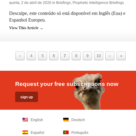
quinta, 2 de abril de 2026 in
Briefings
,
Prophetic Intelligence Briefings
Desculpe, este conteúdo só está disponível em Inglês (Eua) e
Espanhol Europeu.
View This Article →
‹
4
5
6
7
8
9
10
›
»
Request your free subscriptions now
English
Deutsch
Español
Português