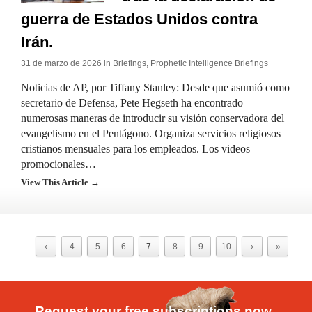
guerra de Estados Unidos contra
Irán.
31 de marzo de 2026 in
Briefings
,
Prophetic Intelligence Briefings
Noticias de AP, por Tiffany Stanley: Desde que asumió como
secretario de Defensa, Pete Hegseth ha encontrado
numerosas maneras de introducir su visión conservadora del
evangelismo en el Pentágono. Organiza servicios religiosos
cristianos mensuales para los empleados. Los videos
promocionales…
View This Article →
‹
4
5
6
7
8
9
10
›
»
Request your free subscriptions now