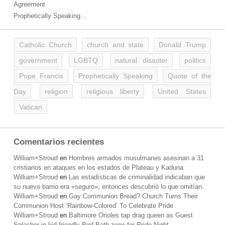
Agreement
Prophetically Speaking…
Catholic Church
church and state
Donald Trump
government
LGBTQ
natural disaster
politics
Pope Francis
Prophetically Speaking
Quote of the
Day
religion
religious liberty
United States
Vatican
Comentarios recientes
William+Stroud
en
Hombres armados musulmanes asesinan a 31
cristianos en ataques en los estados de Plateau y Kaduna
William+Stroud
en
Las estadísticas de criminalidad indicaban que
su nuevo barrio era «seguro»; entonces descubrió lo que omitían.
William+Stroud
en
Gay Communion Bread? Church Turns Their
Communion Host ‘Rainbow-Colored’ To Celebrate Pride
William+Stroud
en
Baltimore Orioles tap drag queen as Guest
Splasher in kid-friendly Bird Bath zone for Pride Night