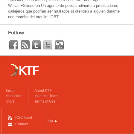
William+Stroud
en
Un agente de policía advierte a predicadores
callejeros que podrían ser multados si ofenden a alguien durante
una marcha del orgullo LGBT.
Follow
Inicio
About KTF
Subscribe
Meet the Team
Store
Terms of Use
RSS Feed
top
Contact