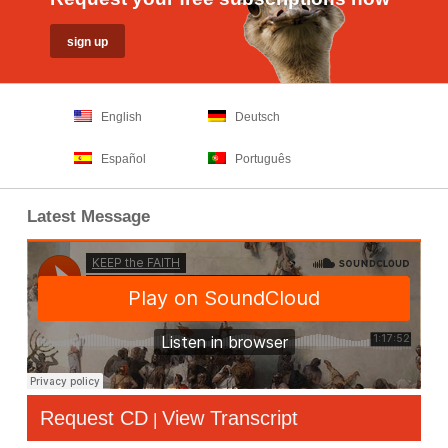
English
Deutsch
Español
Português
Latest Message
Request CD
View Transcript
|