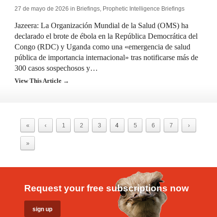
27 de mayo de 2026 in
Briefings
,
Prophetic Intelligence Briefings
Jazeera: La Organización Mundial de la Salud (OMS) ha
declarado el brote de ébola en la República Democrática del
Congo (RDC) y Uganda como una «emergencia de salud
pública de importancia internacional» tras notificarse más de
300 casos sospechosos y…
View This Article →
«
‹
1
2
3
4
5
6
7
›
»
Request your free subscriptions now