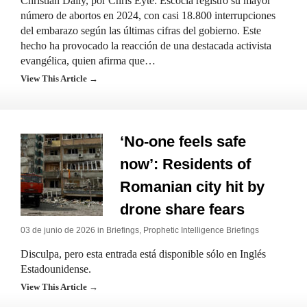
Christian Daily, por Chris Eyte: Escocia registró su mayor
número de abortos en 2024, con casi 18.800 interrupciones
del embarazo según las últimas cifras del gobierno. Este
hecho ha provocado la reacción de una destacada activista
evangélica, quien afirma que…
View This Article →
‘No-one feels safe
now’: Residents of
Romanian city hit by
drone share fears
03 de junio de 2026 in
Briefings
,
Prophetic Intelligence Briefings
Disculpa, pero esta entrada está disponible sólo en Inglés
Estadounidense.
View This Article →