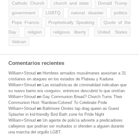
Catholic Church
church and state
Donald Trump
government
LGBTQ
natural disaster
politics
Pope Francis
Prophetically Speaking
Quote of the
Day
religion
religious liberty
United States
Vatican
Comentarios recientes
William+Stroud
en
Hombres armados musulmanes asesinan a 31
cristianos en ataques en los estados de Plateau y Kaduna
William+Stroud
en
Las estadísticas de criminalidad indicaban que
su nuevo barrio era «seguro»; entonces descubrió lo que omitían.
William+Stroud
en
Gay Communion Bread? Church Turns Their
Communion Host ‘Rainbow-Colored’ To Celebrate Pride
William+Stroud
en
Baltimore Orioles tap drag queen as Guest
Splasher in kid-friendly Bird Bath zone for Pride Night
William+Stroud
en
Un agente de policía advierte a predicadores
callejeros que podrían ser multados si ofenden a alguien durante
una marcha del orgullo LGBT.