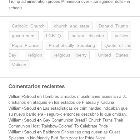
Trump administration probes Minnesota over «transgender dolls» in
schools
Catholic Church
church and state
Donald Trump
government
LGBTQ
natural disaster
politics
Pope Francis
Prophetically Speaking
Quote of the
Day
religion
religious liberty
United States
Vatican
Comentarios recientes
William+Stroud
en
Hombres armados musulmanes asesinan a 31
cristianos en ataques en los estados de Plateau y Kaduna
William+Stroud
en
Las estadísticas de criminalidad indicaban que
su nuevo barrio era «seguro»; entonces descubrió lo que omitían.
William+Stroud
en
Gay Communion Bread? Church Turns Their
Communion Host ‘Rainbow-Colored’ To Celebrate Pride
William+Stroud
en
Baltimore Orioles tap drag queen as Guest
Splasher in kid-friendly Bird Bath zone for Pride Night