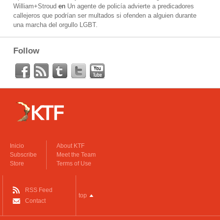
William+Stroud
en
Un agente de policía advierte a predicadores
callejeros que podrían ser multados si ofenden a alguien durante
una marcha del orgullo LGBT.
Follow
Inicio
About KTF
Subscribe
Meet the Team
Store
Terms of Use
RSS Feed
top
Contact