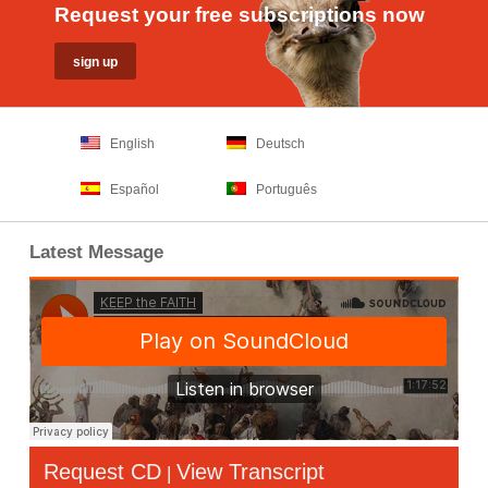
Request your free subscriptions now
English
Deutsch
Español
Português
Latest Message
Request CD
View Transcript
|