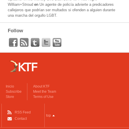
William+Stroud
en
Un agente de policía advierte a predicadores
callejeros que podrían ser multados si ofenden a alguien durante
una marcha del orgullo LGBT.
Follow
Inicio
About KTF
Subscribe
Meet the Team
Store
Terms of Use
RSS Feed
top
Contact