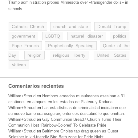
Trump administration probes Minnesota over «transgender dolls» in
schools
Catholic Church
church and state
Donald Trump
government
LGBTQ
natural disaster
politics
Pope Francis
Prophetically Speaking
Quote of the
Day
religion
religious liberty
United States
Vatican
Comentarios recientes
William+Stroud
en
Hombres armados musulmanes asesinan a 31
cristianos en ataques en los estados de Plateau y Kaduna
William+Stroud
en
Las estadísticas de criminalidad indicaban que
su nuevo barrio era «seguro»; entonces descubrió lo que omitían.
William+Stroud
en
Gay Communion Bread? Church Turns Their
Communion Host ‘Rainbow-Colored’ To Celebrate Pride
William+Stroud
en
Baltimore Orioles tap drag queen as Guest
Splasher in kid-friendly Bird Bath zone for Pride Night