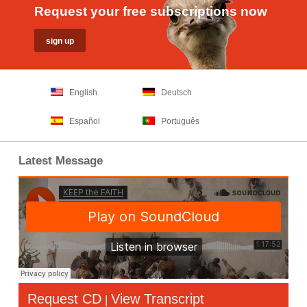
Request your free subscriptions now
English
Deutsch
Español
Português
Latest Message
Request CD
View Transcript
|