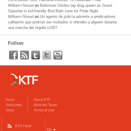
William+Stroud
en
Baltimore Orioles tap drag queen as Guest
Splasher in kid-friendly Bird Bath zone for Pride Night
William+Stroud
en
Un agente de policía advierte a predicadores
callejeros que podrían ser multados si ofenden a alguien durante
una marcha del orgullo LGBT.
Follow
Inicio
About KTF
Subscribe
Meet the Team
Store
Terms of Use
RSS Feed
top