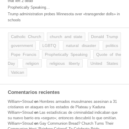
that left 2 dead
Prophetically Speaking…
Trump administration probes Minnesota over «transgender dolls» in
schools
Catholic Church
church and state
Donald Trump
government
LGBTQ
natural disaster
politics
Pope Francis
Prophetically Speaking
Quote of the
Day
religion
religious liberty
United States
Vatican
Comentarios recientes
William+Stroud
en
Hombres armados musulmanes asesinan a 31
cristianos en ataques en los estados de Plateau y Kaduna
William+Stroud
en
Las estadísticas de criminalidad indicaban que
su nuevo barrio era «seguro»; entonces descubrió lo que omitían.
William+Stroud
en
Gay Communion Bread? Church Turns Their
Communion Host ‘Rainbow-Colored’ To Celebrate Pride