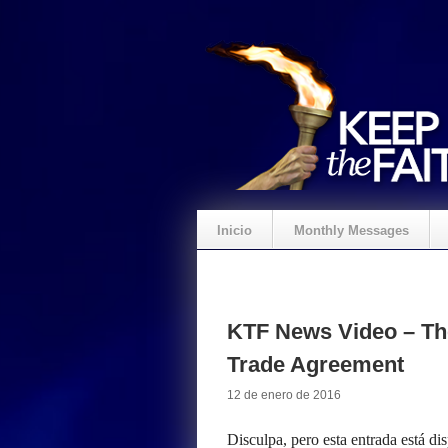
Inicio
Monthly Messages
KTF News Video – Th
Trade Agreement
12 de enero de 2016
Disculpa, pero esta entrada está di