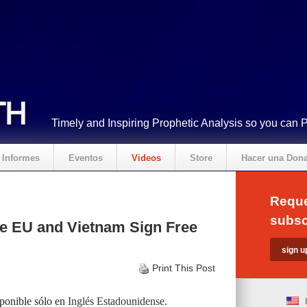
Timely and Inspiring Prophetic Analysis so you can 
Informes
Eventos
Videos
Store
Hacer una Don
Reque
subsc
e EU and Vietnam Sign Free
Print This Post
sponible sólo en
Inglés Estadounidense
.