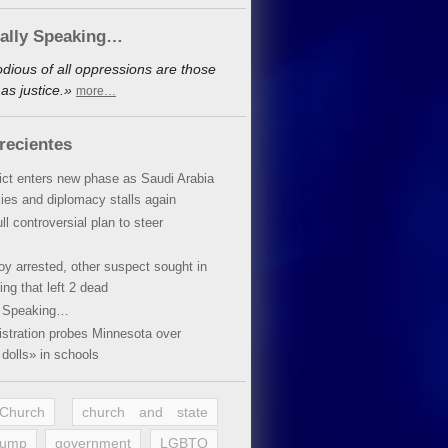
cally Speaking…
dious of all oppressions are those
as justice.»
more…
recientes
lict enters new phase as Saudi Arabia
xies and diplomacy stalls again
ll controversial plan to steer
oy arrested, other suspect sought in
ing that left 2 dead
y Speaking…
stration probes Minnesota over
dolls» in schools
 Church
church and state
rump
government
LGBTQ