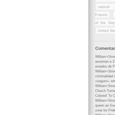
natural 
Francis
of the Day
United Sta
Comentar
William+Stro
asesinan a 31
estados de P
William+Stro
criminalidad 
«seguro»; en
William+Stro
Church Turns
Colored’ To C
William+Stro
queen as Gues
zone for Prid