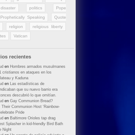
disaster
politics
Pope
Prophetically Speaking
Quote
religion
religious liberty
tes
Vatican
ios recientes
ud
en
Hombres armados musulmanes
 cristianos en ataques en los
lateau y Kaduna
ud
en
Las estadísticas de
indicaban que su nuevo barrio era
tonces descubrió lo que omitían.
ud
en
Gay Communion Bread?
 Their Communion Host ‘Rainbow-
elebrate Pride
ud
en
Baltimore Orioles tap drag
t Splasher in kid-friendly Bird Bath
e Night