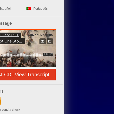
Español
Português
essage
st CD
View Transcript
|
ft
to send a check