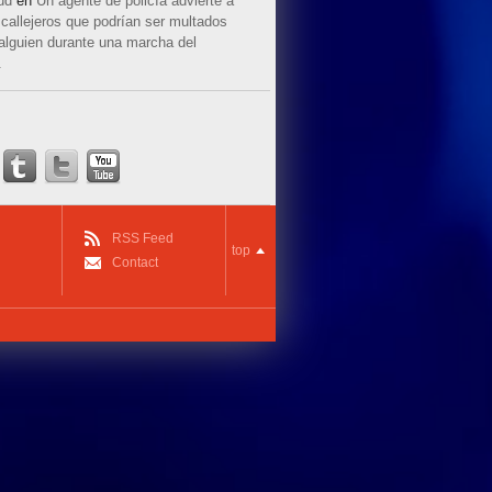
ud
en
Un agente de policía advierte a
callejeros que podrían ser multados
 alguien durante una marcha del
.
RSS Feed
top
Contact