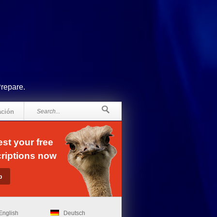
Prepare.
ación
st your free
riptions now
English
Deutsch