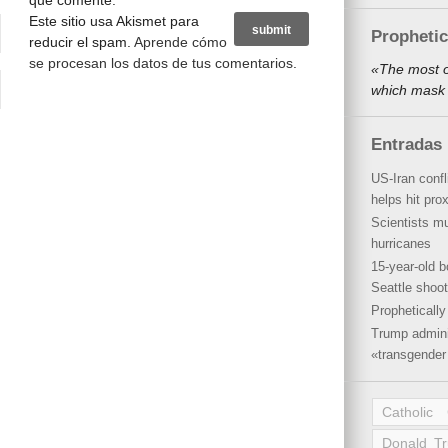
que comente.
Este sitio usa Akismet para
Propheti
reducir el spam.
Aprende cómo
se procesan los datos de tus comentarios
.
«The most o
which mask 
Entradas 
US-Iran conf
helps hit pro
Scientists mu
hurricanes
15-year-old b
Seattle shoot
Propheticall
Trump admini
«transgender 
Catholic
Donald T