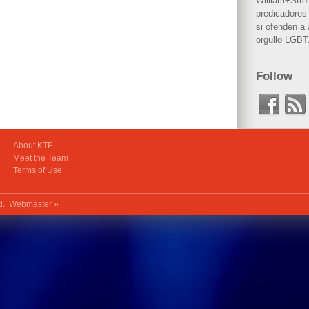
William+Stro
predicadores 
si ofenden a
orgullo LGBT
Follow
About KTF
Meet the Team
Terms of Use
ed.
Webmaster »