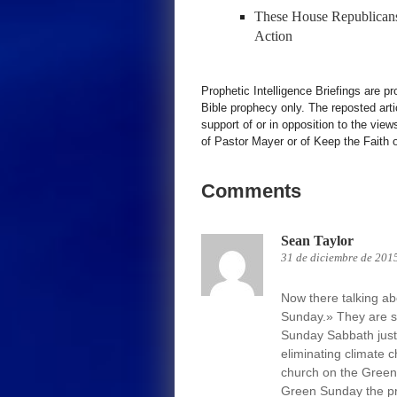
These House Republicans
Action
Prophetic Intelligence Briefings are p
Bible prophecy only. The reposted art
support of or in opposition to the view
of Pastor Mayer or of Keep the Faith ot
Comments
Sean Taylor
31 de diciembre de 201
Now there talking a
Sunday.» They are sa
Sunday Sabbath just
eliminating climate 
church on the Green
Green Sunday the pr