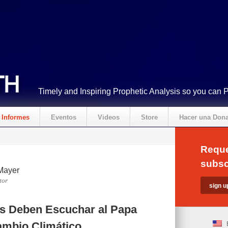
Timely and Inspiring Prophetic Analysis so you can 
Informes
Eventos
Videos
Store
Hacer una Don
Reque
subsc
Mayer
tor
es Deben Escuchar al Papa
ambio Climático