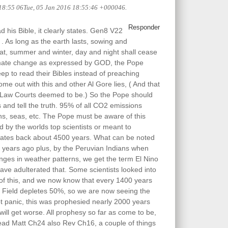
 18:55 06Tue, 05 Jan 2016 18:55:46 +000046.
Responder
 his Bible, it clearly states. Gen8 V22
. As long as the earth lasts, sowing and
at, summer and winter, day and night shall cease
imate change as expressed by GOD, the Pope
heep to read their Bibles instead of preaching
me out with this and other Al Gore lies, ( And that
h Law Courts deemed to be.) So the Pope should
s and tell the truth. 95% of all CO2 emissions
s, seas, etc. The Pope must be aware of this
d by the worlds top scientists or meant to
ates back about 4500 years. What can be noted
years ago plus, by the Peruvian Indians when
nges in weather patterns, we get the term El Nino
ve adulterated that. Some scientists looked into
of this, and we now know that every 1400 years
c Field depletes 50%, so we are now seeing the
not panic, this was prophesied nearly 2000 years
will get worse. All prophesy so far as come to be,
. Read Matt Ch24 also Rev Ch16, a couple of things