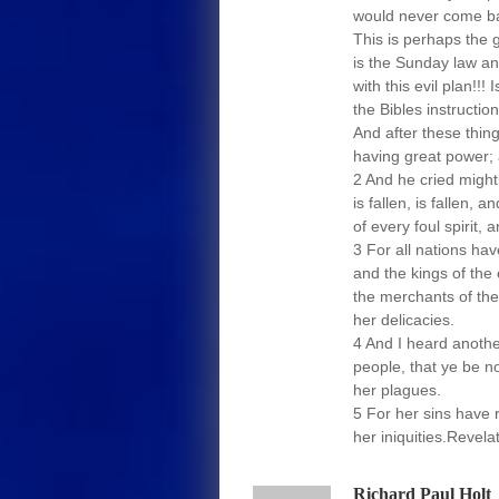
would never come b
This is perhaps the 
is the Sunday law an
with this evil plan!!!
the Bibles instruction
And after these thi
having great power; 
2 And he cried mighti
is fallen, is fallen, 
of every foul spirit,
3 For all nations hav
and the kings of the
the merchants of th
her delicacies.
4 And I heard anothe
people, that ye be no
her plagues.
5 For her sins hav
her iniquities.Revela
Richard Paul Holt