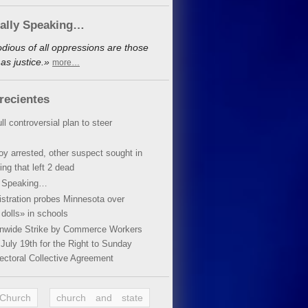
cally Speaking…
dious of all oppressions are those
as justice.»
more…
recientes
ll controversial plan to steer
oy arrested, other suspect sought in
ing that left 2 dead
y Speaking…
stration probes Minnesota over
dolls» in schools
ionwide Strike by Commerce Workers
July 19th for the Right to Sunday
ectoral Collective Agreement
 Church
church and state