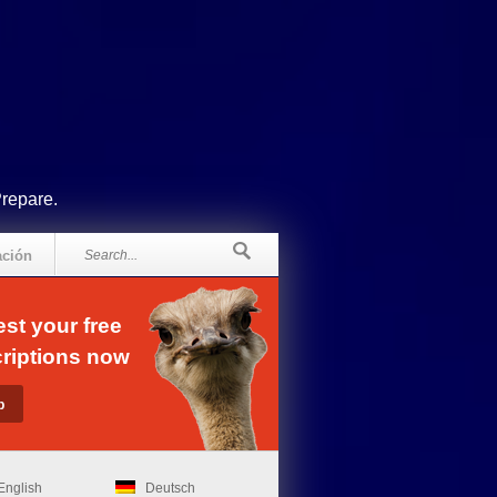
Prepare.
ación
st your free
riptions now
English
Deutsch