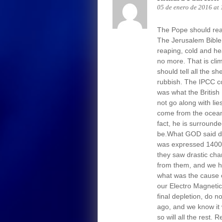
05 de enero de 2016 at
The Pope should read
The Jerusalem Bible 
reaping, cold and he
no more. That is cl
should tell all the s
rubbish. The IPCC co
was what the Britis
not go along with lie
come from the ocean
fact, he is surrounde
be.What GOD said d
was expressed 1400 
they saw drastic cha
from them, and we ha
what was the cause 
our Electro Magneti
final depletion, do 
ago, and we know it 
so will all the rest