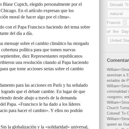
on Blase Cupich, elegido personalmente por el
Donald T
Chicago. En el artículo expresan que los
natural 
ción moral de hacer algo por el clima».
Francis
o con el Papa Francisco haciendo del tema sobre
of the Day
ante del día a día.
United Sta
su mensaje sobre el cambio climático ha otorgado
a cobertura política para que tomen nuevas
septiembre, diez Representantes republicanos
Comentar
cribieron una resolución citando al Papa haciendo
para que tome acciones serias sobre el cambio
William+Stro
asesinan a 31
estados de P
damento para las acciones en París y ha señalado
William+Stro
a logrado que el debate cambie. En lugar de que
criminalidad 
«seguro»; en
rriendo desde abajo a través de la demanda
William+Stro
del Papa. «Francisco le ha dado a los líderes
Church Turns
spacio para hacer el cambio». Y ellos no podrán
Colored’ To C
William+Stro
queen as Gues
. Sin la globalización y la «solidaridad» universal,