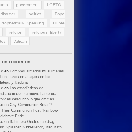
rump
government
LGBTQ
disaster
politics
Pope
Prophetically Speaking
Quote
religion
religious liberty
tes
Vatican
ios recientes
ud
en
Hombres armados musulmanes
 cristianos en ataques en los
lateau y Kaduna
ud
en
Las estadísticas de
indicaban que su nuevo barrio era
tonces descubrió lo que omitían.
ud
en
Gay Communion Bread?
 Their Communion Host ‘Rainbow-
elebrate Pride
ud
en
Baltimore Orioles tap drag
t Splasher in kid-friendly Bird Bath