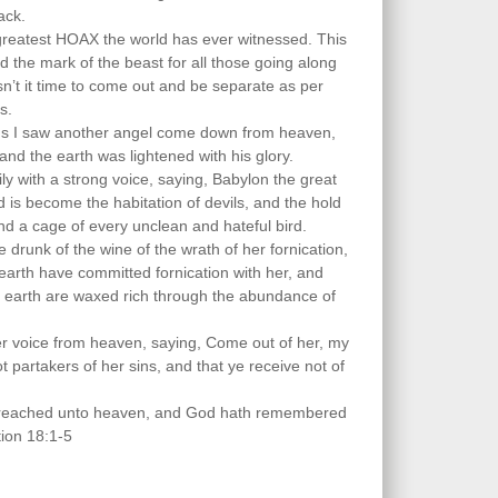
ack.
greatest HOAX the world has ever witnessed. This
d the mark of the beast for all those going along
 Isn’t it time to come out and be separate as per
s.
ngs I saw another angel come down from heaven,
and the earth was lightened with his glory.
ly with a strong voice, saying, Babylon the great
and is become the habitation of devils, and the hold
 and a cage of every unclean and hateful bird.
e drunk of the wine of the wrath of her fornication,
 earth have committed fornication with her, and
e earth are waxed rich through the abundance of
r voice from heaven, saying, Come out of her, my
t partakers of her sins, and that ye receive not of
e reached unto heaven, and God hath remembered
tion 18:1-5