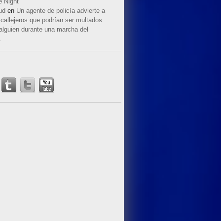
e Night
ud
en
Un agente de policía advierte a
callejeros que podrían ser multados
 alguien durante una marcha del
.