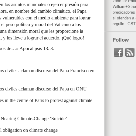
zone for Prid
n los asuntos mundiales o ejercer presión para
William+Stro
hora, en nombre del cambio climático, el Papa
predicadores 
s vulnerables con el medio ambiente para lograr
si ofenden a
orgullo LGBT
el peso político y moral del Vaticano a los
 una dimensión moral que les proporcione la
, y los lleve a lograr el acuerdo. ¡Qué logro!
Follow
pos de…» Apocalipsis 13: 3.
os civiles aclaman discurso del Papa Francisco en
os civiles aclaman discurso del Papa en ONU
s in the centre of Paris to protest against climate
 Nearing Climate-Change ‘Suicide’
 obligation on climate change