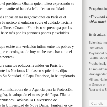
o el presidente Obama quien tuiteó expresando su
Propheti
en manifestó haberla leído “en su totalidad».
«The most o
s eficaz en las negociaciones en París es el
which mask 
Francisco al enfatizar sobre el cuidado hacia la
ista Time. «Cuando Francisco se preocupa por las
o hace más por las personas pobres y excluidas
Entradas 
Scientists mu
que existe una «relación íntima entre los pobres y
hurricanes
 que el ecologista de hoy «debe escuchar tanto el
15-year-old b
os pobres».
Seattle shoot
Propheticall
a para los políticos reunidos en París. El
Trump admini
nte las Naciones Unidas en septiembre, dijo:
«transgender 
o Su Santidad, el Papa Francisco, lo ha implorado
Militant Nat
in Greece on 
Administradora de la Agencia para la Protección
Rest and a S
glés), ha adoptado el mensaje del Papa. Ella ha
rsidades Católicas: la Universidad de
Catholic
, y la Universidad de Notre Dame. También es co-