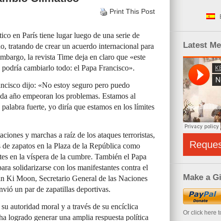
Print This Post
co en París tiene lugar luego de una serie de
Latest M
o, tratando de crear un acuerdo internacional para
mbargo, la revista Time deja en claro que «este
 podría cambiarlo todo: el Papa Francisco».
rancisco dijo: «No estoy seguro pero puedo
Cada año empeoran los problemas. Estamos al
a palabra fuerte, yo diría que estamos en los límites
ciones y marchas a raíz de los ataques terroristas,
Reque
s de zapatos en la Plaza de la República como
tes en la víspera de la cumbre. También el Papa
ara solidarizarse con los manifestantes contra el
Make a Gi
n Ki Moon, Secretario General de las Naciones
vió un par de zapatillas deportivas.
su autoridad moral y a través de su encíclica
Or click here 
 ha logrado generar una amplia respuesta política