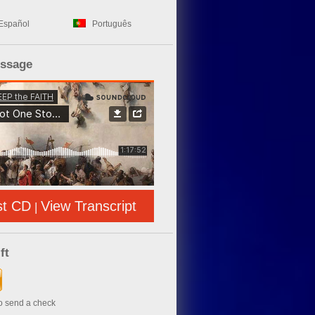
Español
Português
essage
st CD
View Transcript
|
ft
to send a check