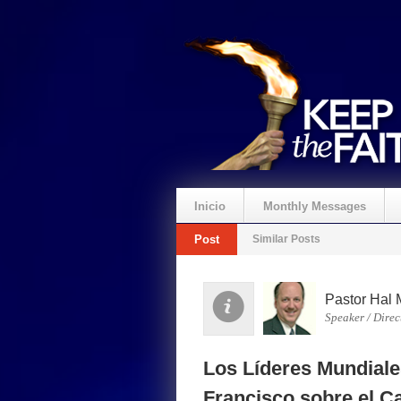
Inicio
Monthly Messages
Post
Similar Posts
Pastor Hal 
Speaker / Direc
Los Líderes Mundial
Francisco sobre el C