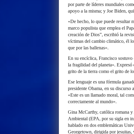
por parte de líderes mundiales com
apoyo a la misma; y Joe Biden, qui
«De hecho, lo que puede resultar má
marco populista que emplea el Papa 
creación de Dios”, escribió la rev
víctimas del cambio climático, él l
que por las ballenas».
En su encíclica, Francisco sostuvo 
la fragilidad del planeta». Expresó
grito de la tierra como el grito de l
Ese lenguaje es una fórmula ganador
presidente Obama, en su discurso a
«Este es un llamado moral, tal com
correctamente al mundo».
Gina McCarthy, católica romana y 
Ambiental (EPA, por su sigla en in
hablado en dos emblemáticas Unive
Georgetown, dirigida por jesuitas