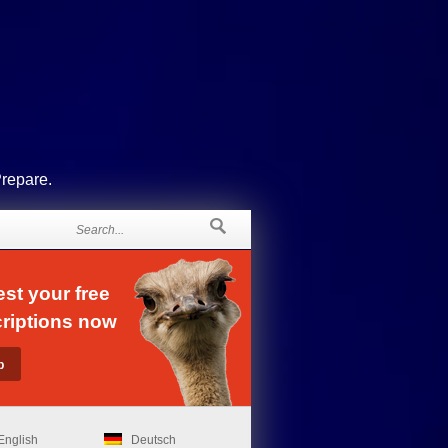
Prepare.
st your free
riptions now
English
Deutsch