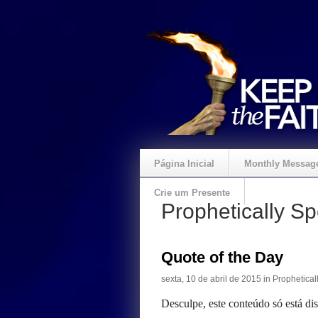
Página Inicial
Monthly Messag
Crie um Presente
Prophetically S
Quote of the Day
sexta, 10 de abril de 2015 in
Prophetical
Desculpe, este conteúdo só está di