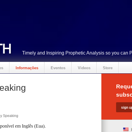
Timely and Inspiring Prophetic Analysis so you can 
es
Informações
Eventos
Videos
Store
peaking
Reque
subsc
ly Speaking
sponível em Inglês (Eua).