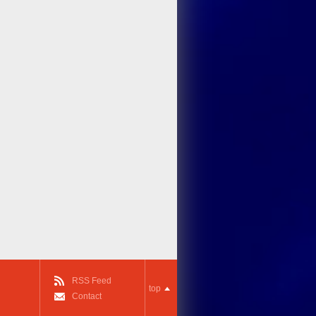
RSS Feed
top
Contact