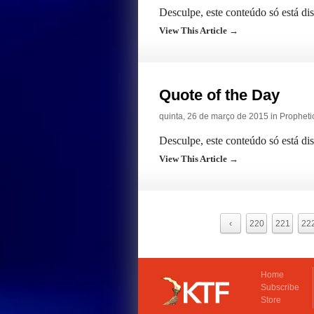
Desculpe, este conteúdo só está di
View This Article →
Quote of the Day
quinta, 26 de março de 2015 in
Propheti
Desculpe, este conteúdo só está di
View This Article →
‹
220
221
22
Home
Subscribe
Store