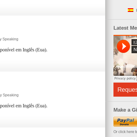
Latest M
ly Speaking
sponível em Inglês (Eua).
Reque
ly Speaking
sponível em Inglês (Eua).
Make a Gi
Or click here 