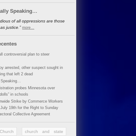
cally Speaking…
dious of all oppressions are those
s justice.”
more…
ecentes
ll controversial plan to steer
oy arrested, other suspect sought in
ing that left 2 dead
y Speaking…
stration probes Minnesota over
dolls” in schools
ionwide Strike by Commerce Workers
July 19th for the Right to Sunday
ectoral Collective Agreement
 Church
church and state