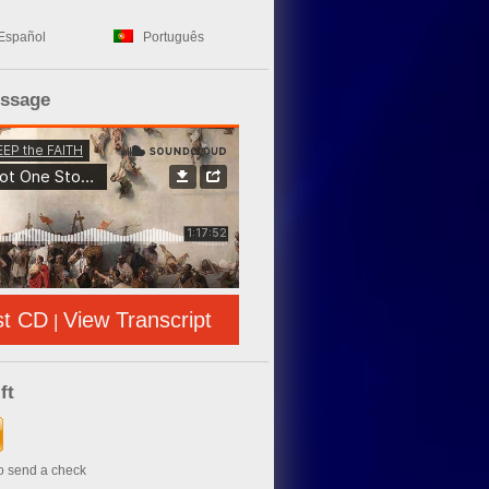
Español
Português
essage
st CD
View Transcript
|
ft
to send a check