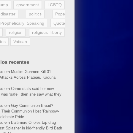
rump
government
LGBTQ
disaster
politics
Pope
Prophetically Speaking
Quote
religion
religious liberty
tes
Vatican
ios recentes
ud
em
Muslim Gunmen Kill 31
n Attacks Across Plateau, Kaduna
ud
em
Crime stats said her new
 was ‘safe’; then she saw what they
ud
em
Gay Communion Bread?
 Their Communion Host ‘Rainbow-
elebrate Pride
ud
em
Baltimore Orioles tap drag
t Splasher in kid-friendly Bird Bath