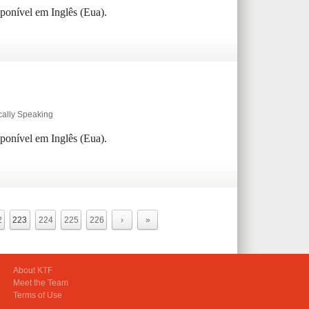
sponível em Inglês (Eua).
cally Speaking
sponível em Inglês (Eua).
2
223
224
225
226
›
»
About KTF
Meet the Team
Terms of Use