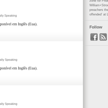
zone for Prid
William+Stro
preachers the
offended’ at 
ally Speaking
sponível em Inglês (Eua).
Follow
ally Speaking
sponível em Inglês (Eua).
ally Speaking