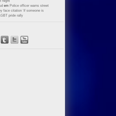
e Night
ud
em
Police officer warns street
y face citation ‘if someone is
LGBT pride rally