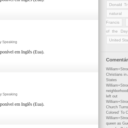
Donald T
natural 
Francis
of the Day
United Sta
ly Speaking
sponível em Inglês (Eua).
Comentár
William+Stro
Christians i
States
William+Stro
neighborhood
ly Speaking
left out
William+Stro
sponível em Inglês (Eua).
Church Turns
Colored’ To C
William+Stro
queen as Gues