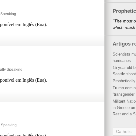
Propheti
y Speaking
“The most o
sponível em Inglês (Eua).
which mask a
Artigos r
Scientists mu
hurricanes
15-year-old b
ally Speaking
Seattle shoot
sponível em Inglês (Eua).
Propheticall
Trump admini
“transgender 
Militant Nat
in Greece on 
Rest and a S
y Speaking
Catholic
sponível em Inglês (Eua).