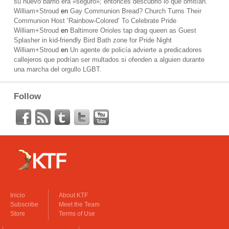
su nuevo barrio era «seguro»; entonces descubrió lo que omitían.
William+Stroud
en
Gay Communion Bread? Church Turns Their
Communion Host ‘Rainbow-Colored’ To Celebrate Pride
William+Stroud
en
Baltimore Orioles tap drag queen as Guest
Splasher in kid-friendly Bird Bath zone for Pride Night
William+Stroud
en
Un agente de policía advierte a predicadores
callejeros que podrían ser multados si ofenden a alguien durante
una marcha del orgullo LGBT.
Follow
Inicio
About KTF
Subscribe
Meet the Team
Store
Terms of Use