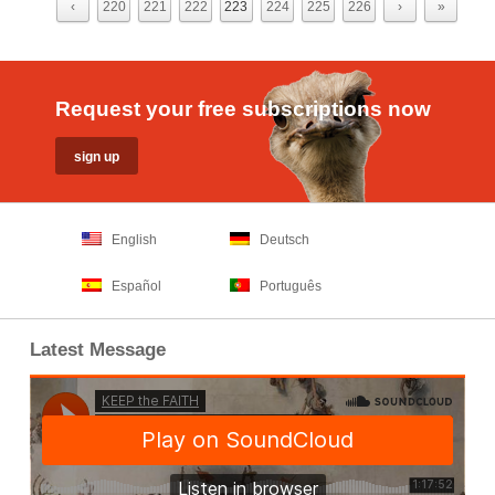
‹
220
221
222
223
224
225
226
›
»
Request your free subscriptions now
English
Deutsch
Español
Português
Latest Message