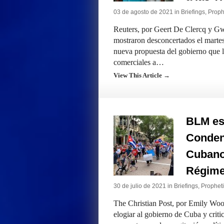
03 de agosto de 2021 in
Briefings
,
Prophe
Reuters, por Geert De Clercq y Gw
mostraron desconcertados el martes
nueva propuesta del gobierno que le
comerciales a…
View This Article →
BLM es 
Conden
Cubano
Régime
30 de julio de 2021 in
Briefings
,
Propheti
The Christian Post, por Emily Wood
elogiar al gobierno de Cuba y criti