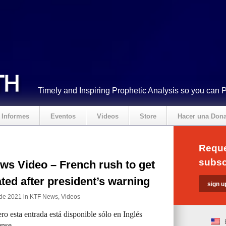
Timely and Inspiring Prophetic Analysis so you can 
Informes
Eventos
Videos
Store
Hacer una Don
Reque
subsc
ws Video – French rush to get
ted after president’s warning
 de 2021 in
KTF News
,
Videos
ro esta entrada está disponible sólo en Inglés
nse.