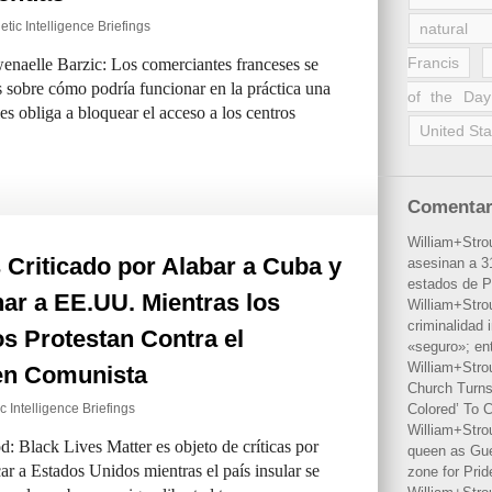
tic Intelligence Briefings
natural 
Francis
enaelle Barzic: Los comerciantes franceses se
 sobre cómo podría funcionar en la práctica una
of the Day
s obliga a bloquear el acceso a los centros
United Sta
Comentar
William+Stro
Criticado por Alabar a Cuba y
asesinan a 31
estados de P
ar a EE.UU. Mientras los
William+Stro
criminalidad 
s Protestan Contra el
«seguro»; en
William+Stro
n Comunista
Church Turns
c Intelligence Briefings
Colored’ To C
William+Stro
: Black Lives Matter es objeto de críticas por
queen as Gues
car a Estados Unidos mientras el país insular se
zone for Prid