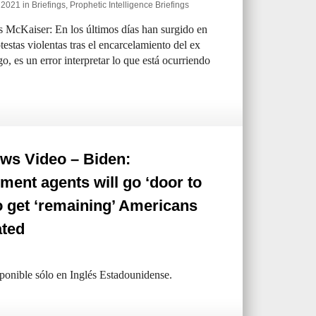
e 2021 in
Briefings
,
Prophetic Intelligence Briefings
 McKaiser: En los últimos días han surgido en
estas violentas tras el encarcelamiento del ex
, es un error interpretar lo que está ocurriendo
ws Video – Biden:
ent agents will go ‘door to
o get ‘remaining’ Americans
ated
sponible sólo en Inglés Estadounidense.