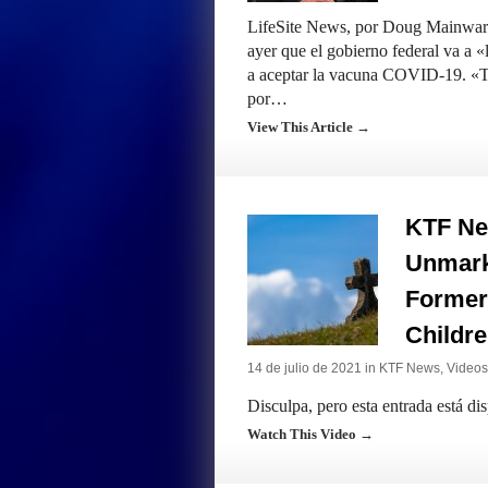
LifeSite News, por Doug Mainwari
ayer que el gobierno federal va a 
a aceptar la vacuna COVID-19. «T
por…
View This Article →
KTF Ne
Unmark
Former
Childr
14 de julio de 2021 in
KTF News
,
Videos
Disculpa, pero esta entrada está di
Watch This Video →