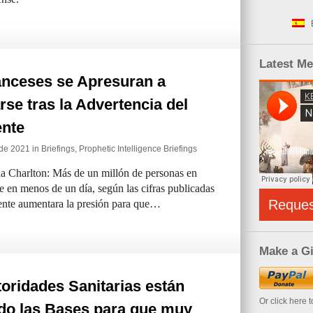
Latest M
anceses se Apresuran a
se tras la Advertencia del
ente
 de 2021 in
Briefings
,
Prophetic Intelligence Briefings
a Charlton: Más de un millón de personas en
e en menos de un día, según las cifras publicadas
Reque
dente aumentara la presión para que…
Make a Gi
oridades Sanitarias están
Or click here 
do las Bases para que muy