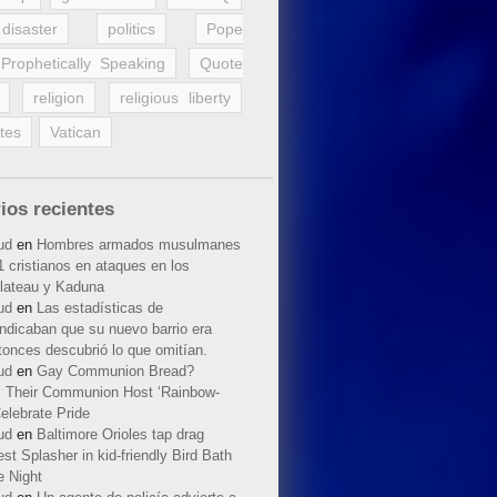
disaster
politics
Pope
Prophetically Speaking
Quote
religion
religious liberty
tes
Vatican
ios recientes
ud
en
Hombres armados musulmanes
 cristianos en ataques en los
lateau y Kaduna
ud
en
Las estadísticas de
indicaban que su nuevo barrio era
tonces descubrió lo que omitían.
ud
en
Gay Communion Bread?
 Their Communion Host ‘Rainbow-
elebrate Pride
ud
en
Baltimore Orioles tap drag
t Splasher in kid-friendly Bird Bath
e Night