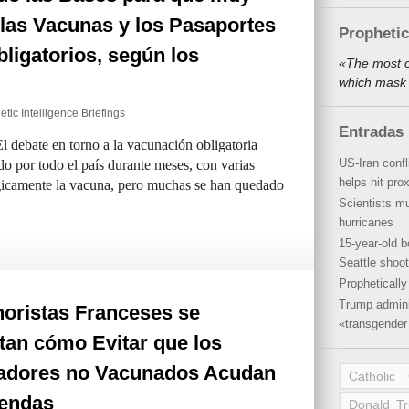
las Vacunas y los Pasaportes
Propheti
ligatorios, según los
«The most o
which mask 
tic Intelligence Briefings
Entradas 
l debate en torno a la vacunación obligatoria
US-Iran conf
do por todo el país durante meses, con varias
helps hit pro
icamente la vacuna, pero muchas se han quedado
Scientists mu
hurricanes
15-year-old b
Seattle shoot
Propheticall
Trump admini
noristas Franceses se
«transgender 
tan cómo Evitar que los
dores no Vacunados Acudan
Catholic
iendas
Donald T