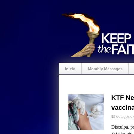
Inicio
Monthly Messages
KTF Ne
vaccina
15 de agosto
Disculpa, pe
Estadounide