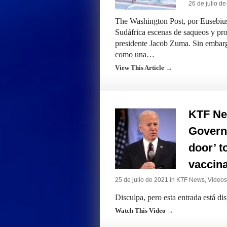
26 de julio d
The Washington Post, por Eusebius
Sudáfrica escenas de saqueos y prot
presidente Jacob Zuma. Sin embargo
como una…
View This Article →
KTF Ne
Governm
door’ t
vaccin
25 de julio de 2021 in
KTF News
,
Videos
Disculpa, pero esta entrada está di
Watch This Video →