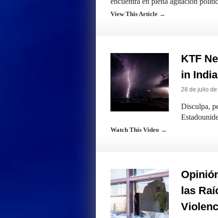
encuentra en plena agitación políti
View This Article →
KTF New
in Indi
28 de julio d
Disculpa, pe
Estadounide
Watch This Video →
Opinión
las Raí
Violenc