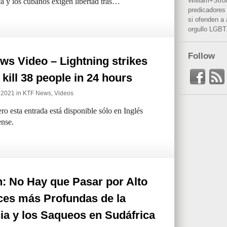
William+Stro
ca y los cubanos exigen libertad tras…
predicadores 
si ofenden a
orgullo LGBT
Follow
s Video – Lightning strikes
a kill 38 people in 24 hours
e 2021 in
KTF News
,
Videos
ro esta entrada está disponible sólo en Inglés
nse.
: No Hay que Pasar por Alto
ces más Profundas de la
ia y los Saqueos en Sudáfrica