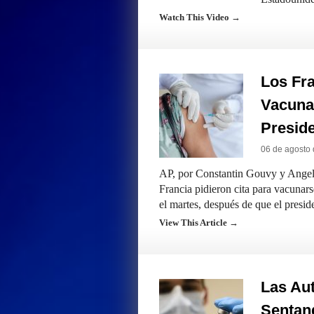
Watch This Video →
Los Fr
Vacunar
Presid
06 de agosto
AP, por Constantin Gouvy y Angel
Francia pidieron cita para vacunars
el martes, después de que el presi
View This Article →
Las Aut
Sentan