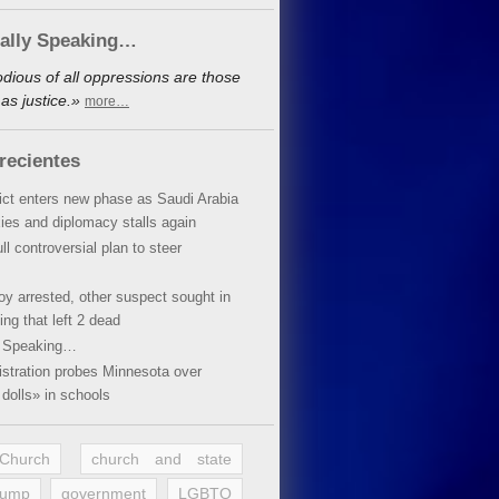
cally Speaking…
dious of all oppressions are those
as justice.»
more…
recientes
lict enters new phase as Saudi Arabia
xies and diplomacy stalls again
ll controversial plan to steer
oy arrested, other suspect sought in
ing that left 2 dead
y Speaking…
stration probes Minnesota over
dolls» in schools
 Church
church and state
rump
government
LGBTQ