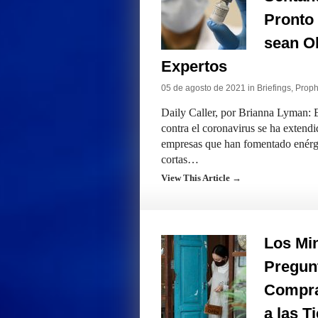
Pronto 
sean Ob
Expertos
05 de agosto de 2021 in
Briefings
,
Prophe
Daily Caller, por Brianna Lyman: E
contra el coronavirus se ha extendi
empresas que han fomentado enérg
cortas…
View This Article →
Los Mi
Pregun
Compra
a las T