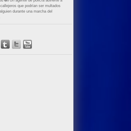
ud
en
Un agente de policía advierte a
callejeros que podrían ser multados
 alguien durante una marcha del
.