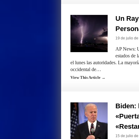
Un Rayo
Person
19 de julio d
AP News: Un
estados de l
el lunes las autoridades. La mayorí
occidental de…
View This Article →
Biden: 
«Puerta
«Resta
15 de julio d