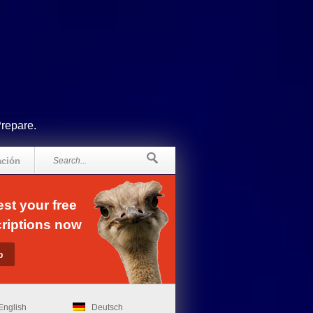
Prepare.
ación
st your free
riptions now
English
Deutsch