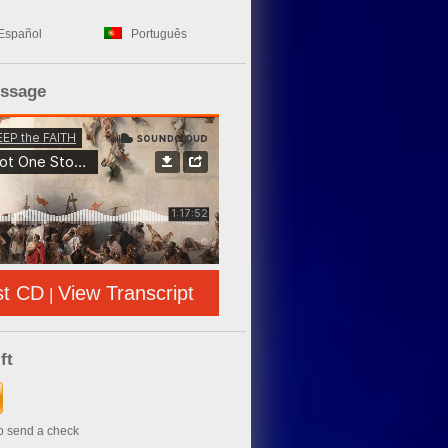
Español
Português
essage
st CD
View Transcript
|
ft
to send a check