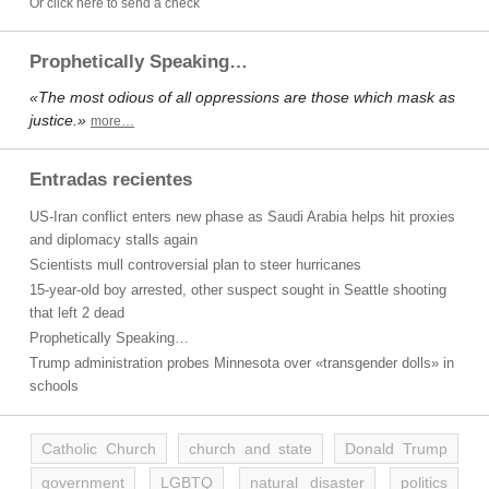
Or click here to send a check
Prophetically Speaking…
«The most odious of all oppressions are those which mask as
justice.»
more…
Entradas recientes
US-Iran conflict enters new phase as Saudi Arabia helps hit proxies
and diplomacy stalls again
Scientists mull controversial plan to steer hurricanes
15-year-old boy arrested, other suspect sought in Seattle shooting
that left 2 dead
Prophetically Speaking…
Trump administration probes Minnesota over «transgender dolls» in
schools
Catholic Church
church and state
Donald Trump
government
LGBTQ
natural disaster
politics