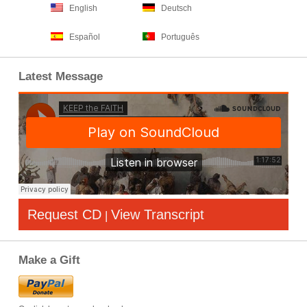
English
Deutsch
Español
Português
Latest Message
Request CD
View Transcript
|
Make a Gift