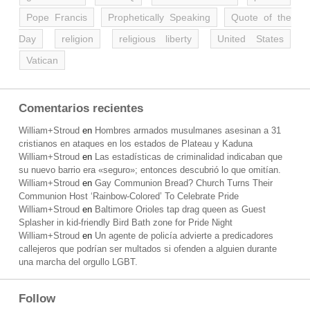
Pope Francis
Prophetically Speaking
Quote of the
Day
religion
religious liberty
United States
Vatican
Comentarios recientes
William+Stroud
en
Hombres armados musulmanes asesinan a 31
cristianos en ataques en los estados de Plateau y Kaduna
William+Stroud
en
Las estadísticas de criminalidad indicaban que
su nuevo barrio era «seguro»; entonces descubrió lo que omitían.
William+Stroud
en
Gay Communion Bread? Church Turns Their
Communion Host ‘Rainbow-Colored’ To Celebrate Pride
William+Stroud
en
Baltimore Orioles tap drag queen as Guest
Splasher in kid-friendly Bird Bath zone for Pride Night
William+Stroud
en
Un agente de policía advierte a predicadores
callejeros que podrían ser multados si ofenden a alguien durante
una marcha del orgullo LGBT.
Follow