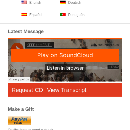
English
Deutsch
Español
Português
Latest Message
Request CD
View Transcript
|
Make a Gift