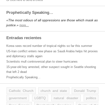
Or click here to send a check
Prophetically Speaking…
«The most odious of all oppressions are those which mask as
justice.»
more…
Entradas recientes
Korea sees record number of tropical nights so far this summer
US-Iran conflict enters new phase as Saudi Arabia helps hit proxies
and diplomacy stalls again
Scientists mull controversial plan to steer hurricanes
15-year-old boy arrested, other suspect sought in Seattle shooting
that left 2 dead
Prophetically Speaking…
Catholic Church
church and state
Donald Trump
government
LGBTQ
natural disaster
politics