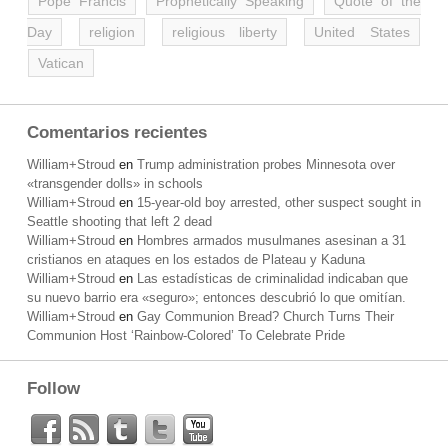
Pope Francis
Prophetically Speaking
Quote of the
Day
religion
religious liberty
United States
Vatican
Comentarios recientes
William+Stroud
en
Trump administration probes Minnesota over
«transgender dolls» in schools
William+Stroud
en
15-year-old boy arrested, other suspect sought in
Seattle shooting that left 2 dead
William+Stroud
en
Hombres armados musulmanes asesinan a 31
cristianos en ataques en los estados de Plateau y Kaduna
William+Stroud
en
Las estadísticas de criminalidad indicaban que
su nuevo barrio era «seguro»; entonces descubrió lo que omitían.
William+Stroud
en
Gay Communion Bread? Church Turns Their
Communion Host ‘Rainbow-Colored’ To Celebrate Pride
Follow