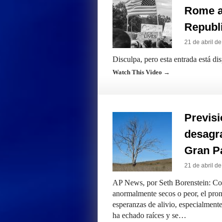
Rome a
Republ
21 de abril d
Disculpa, pero esta entrada está di
Watch This Video →
Previsi
desagr
Gran P
21 de abril d
AP News, por Seth Borenstein: Con
anormalmente secos o peor, el pron
esperanzas de alivio, especialmen
ha echado raíces y se…