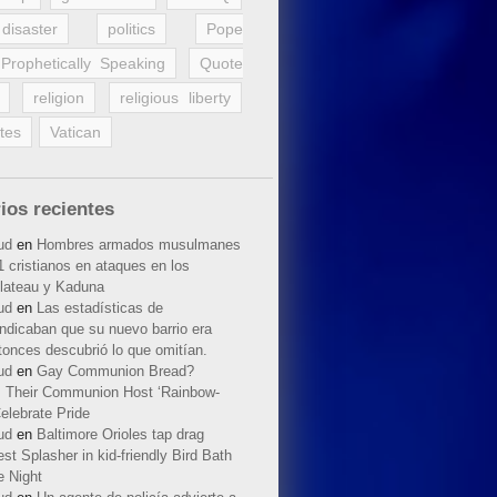
disaster
politics
Pope
Prophetically Speaking
Quote
religion
religious liberty
tes
Vatican
ios recientes
ud
en
Hombres armados musulmanes
 cristianos en ataques en los
lateau y Kaduna
ud
en
Las estadísticas de
indicaban que su nuevo barrio era
tonces descubrió lo que omitían.
ud
en
Gay Communion Bread?
 Their Communion Host ‘Rainbow-
elebrate Pride
ud
en
Baltimore Orioles tap drag
t Splasher in kid-friendly Bird Bath
e Night