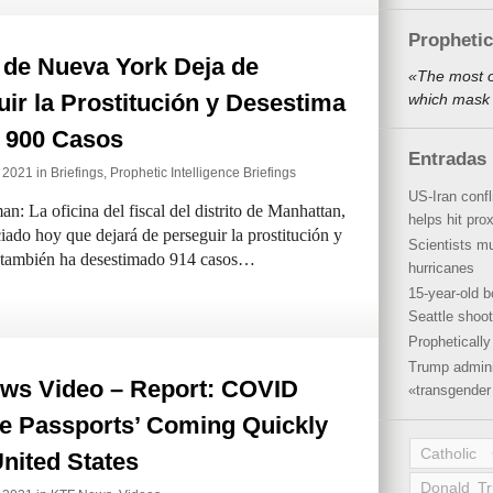
Propheti
 de Nueva York Deja de
«The most o
ir la Prostitución y Desestima
which mask 
 900 Casos
Entradas 
e 2021 in
Briefings
,
Prophetic Intelligence Briefings
US-Iran conf
La oficina del fiscal del distrito de Manhattan,
helps hit pro
iado hoy que dejará de perseguir la prostitución y
Scientists mu
na también ha desestimado 914 casos…
hurricanes
15-year-old b
Seattle shoot
Propheticall
Trump admini
ws Video – Report: COVID
«transgender 
ne Passports’ Coming Quickly
Catholic
United States
Donald T