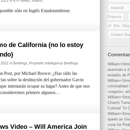
e 2021 in
KTF News
,
Videos
natural 
sponible sólo en Inglés Estadounidense.
Francis
of the Day
United Sta
mo de California (no lo estoy
ando)
Comentar
e 2021 in
Briefings
,
Prophetic Intelligence Briefings
William+Stro
asesinan a 31
an Post, por Michael Brown: ¿Has oído las
estados de P
cias sobre la destitución del gobernador Gavin
William+Stro
que intentarán ocupar su lugar? Antes de que nos
criminalidad 
«seguro»; en
, consideremos primero algunos…
William+Stro
Church Turns
Colored’ To C
William+Stro
queen as Gues
zone for Prid
ws Video – Will America Join