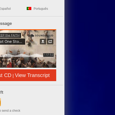
Español
Português
essage
st CD
View Transcript
|
ft
to send a check