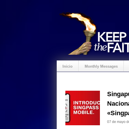
Inicio
Monthly Messages
Singap
Naciona
«Singp
07 de mayo d