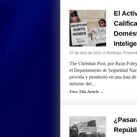
El Acti
Califi
Domést
Intelig
07 de abril de 2021 in
Briefings
,
Propheti
The Christian Post, por Ryan Fole
el Departamento de Seguridad Nacio
provida y proaborto en una lista de
informe del…
View This Article →
¿Pasar
Repúbl