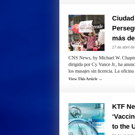
Ciudad
Persegu
más de
27 de abril d
CNS News, by Michael W. Chapman: 
dirigida por Cy Vance Jr., ha anunc
los masajes sin licencia. La ofici
View This Article →
KTF Ne
‘Vacci
to the 