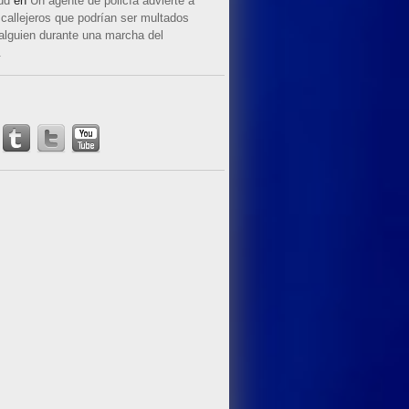
ud
en
Un agente de policía advierte a
callejeros que podrían ser multados
 alguien durante una marcha del
.