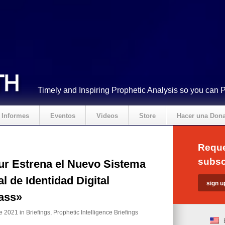
Timely and Inspiring Prophetic Analysis so you can 
Informes
Eventos
Videos
Store
Hacer una Don
Reque
subsc
ur Estrena el Nuevo Sistema
l de Identidad Digital
ass»
e 2021 in
Briefings
,
Prophetic Intelligence Briefings