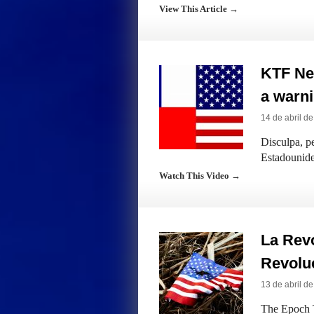
View This Article →
KTF New
a warn
14 de abril d
Disculpa, pe
Estadounide
Watch This Video →
La Revo
Revolu
13 de abril d
The Epoch T