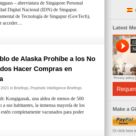
Singpass – abreviatura de Singapore Personal
idad Digital Nacional (IDN) de Singapur.
amental de Tecnología de Singapur (GovTech),
pur acceder…
Latest M
lo de Alaska Prohíbe a los No
dos Hacer Compras en
a
Reque
e 2021 in
Briefings
,
Prophetic Intelligence Briefings
ndi: Kongiganak, una aldea de menos de 500
o a sus habitantes, la inmensa mayoría de los
Make a Gi
e estén completamente vacunados para poder
Or click here 