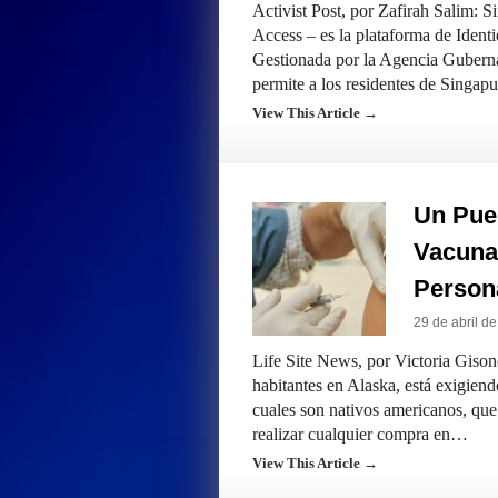
Activist Post, por Zafirah Salim: 
Access – es la plataforma de Ident
Gestionada por la Agencia Gubern
permite a los residentes de Singa
View This Article →
Un Pueb
Vacuna
Person
29 de abril d
Life Site News, por Victoria Giso
habitantes en Alaska, está exigiend
cuales son nativos americanos, qu
realizar cualquier compra en…
View This Article →