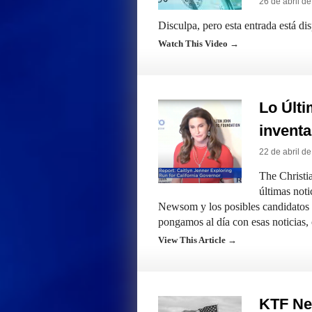
26 de abril d
Disculpa, pero esta entrada está di
Watch This Video →
Lo Últi
invent
22 de abril d
The Christi
últimas noti
Newsom y los posibles candidatos 
pongamos al día con esas noticias
View This Article →
KTF Ne