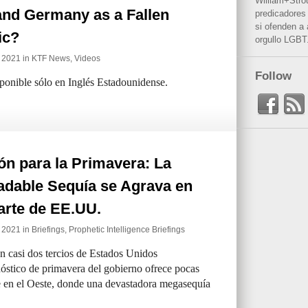
William+Stro
nd Germany as a Fallen
predicadores 
si ofenden a
ic?
orgullo LGBT
e 2021 in
KTF News
,
Videos
Follow
sponible sólo en Inglés Estadounidense.
ón para la Primavera: La
adable Sequía se Agrava en
arte de EE.UU.
e 2021 in
Briefings
,
Prophetic Intelligence Briefings
 casi dos tercios de Estados Unidos
óstico de primavera del gobierno ofrece pocas
te en el Oeste, donde una devastadora megasequía