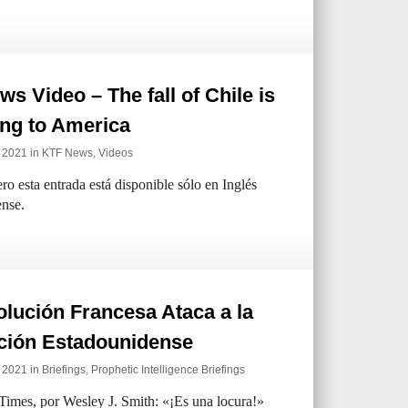
s Video – The fall of Chile is
ing to America
e 2021 in
KTF News
,
Videos
ro esta entrada está disponible sólo en Inglés
nse.
lución Francesa Ataca a la
ción Estadounidense
e 2021 in
Briefings
,
Prophetic Intelligence Briefings
imes, por Wesley J. Smith: «¡Es una locura!»