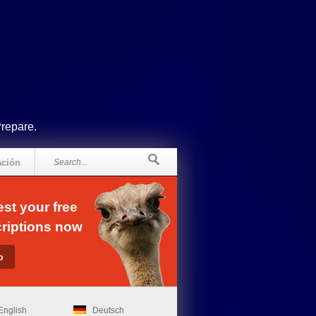
Prepare.
ación
st your free
riptions now
English
Deutsch