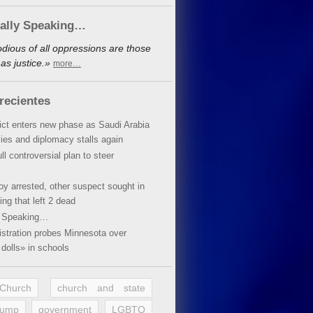
cally Speaking…
dious of all oppressions are those
as justice.»
more…
recientes
lict enters new phase as Saudi Arabia
xies and diplomacy stalls again
ll controversial plan to steer
oy arrested, other suspect sought in
ing that left 2 dead
y Speaking…
stration probes Minnesota over
dolls» in schools
 Church
church and state
rump
government
LGBTQ