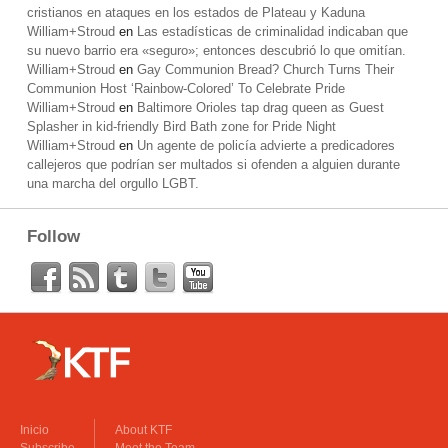
cristianos en ataques en los estados de Plateau y Kaduna
William+Stroud
en
Las estadísticas de criminalidad indicaban que
su nuevo barrio era «seguro»; entonces descubrió lo que omitían.
William+Stroud
en
Gay Communion Bread? Church Turns Their
Communion Host ‘Rainbow-Colored’ To Celebrate Pride
William+Stroud
en
Baltimore Orioles tap drag queen as Guest
Splasher in kid-friendly Bird Bath zone for Pride Night
William+Stroud
en
Un agente de policía advierte a predicadores
callejeros que podrían ser multados si ofenden a alguien durante
una marcha del orgullo LGBT.
Follow
Inicio
About KTF