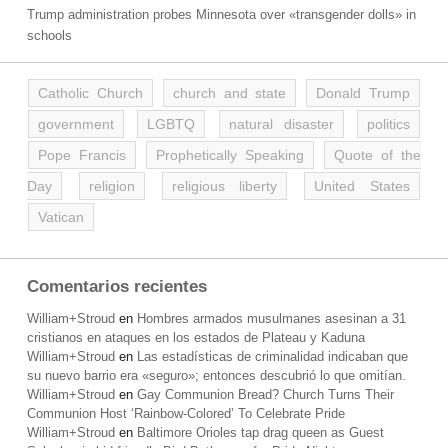
Trump administration probes Minnesota over «transgender dolls» in
schools
Catholic Church
church and state
Donald Trump
government
LGBTQ
natural disaster
politics
Pope Francis
Prophetically Speaking
Quote of the
Day
religion
religious liberty
United States
Vatican
Comentarios recientes
William+Stroud
en
Hombres armados musulmanes asesinan a 31
cristianos en ataques en los estados de Plateau y Kaduna
William+Stroud
en
Las estadísticas de criminalidad indicaban que
su nuevo barrio era «seguro»; entonces descubrió lo que omitían.
William+Stroud
en
Gay Communion Bread? Church Turns Their
Communion Host ‘Rainbow-Colored’ To Celebrate Pride
William+Stroud
en
Baltimore Orioles tap drag queen as Guest