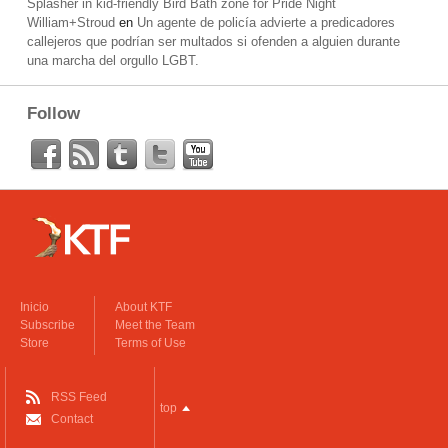
Splasher in kid-friendly Bird Bath zone for Pride Night
William+Stroud
en
Un agente de policía advierte a predicadores
callejeros que podrían ser multados si ofenden a alguien durante
una marcha del orgullo LGBT.
Follow
Inicio
About KTF
Subscribe
Meet the Team
Store
Terms of Use
RSS Feed
top
Contact