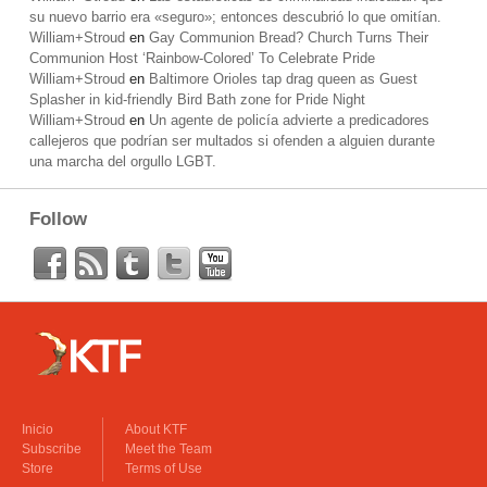
su nuevo barrio era «seguro»; entonces descubrió lo que omitían.
William+Stroud
en
Gay Communion Bread? Church Turns Their
Communion Host ‘Rainbow-Colored’ To Celebrate Pride
William+Stroud
en
Baltimore Orioles tap drag queen as Guest
Splasher in kid-friendly Bird Bath zone for Pride Night
William+Stroud
en
Un agente de policía advierte a predicadores
callejeros que podrían ser multados si ofenden a alguien durante
una marcha del orgullo LGBT.
Follow
Inicio
About KTF
Subscribe
Meet the Team
Store
Terms of Use