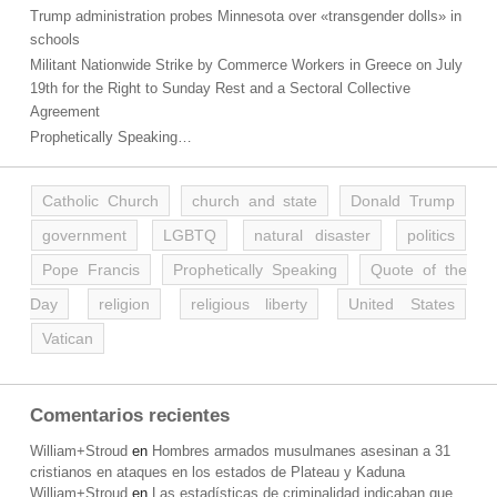
Trump administration probes Minnesota over «transgender dolls» in
schools
Militant Nationwide Strike by Commerce Workers in Greece on July
19th for the Right to Sunday Rest and a Sectoral Collective
Agreement
Prophetically Speaking…
Catholic Church
church and state
Donald Trump
government
LGBTQ
natural disaster
politics
Pope Francis
Prophetically Speaking
Quote of the
Day
religion
religious liberty
United States
Vatican
Comentarios recientes
William+Stroud
en
Hombres armados musulmanes asesinan a 31
cristianos en ataques en los estados de Plateau y Kaduna
William+Stroud
en
Las estadísticas de criminalidad indicaban que