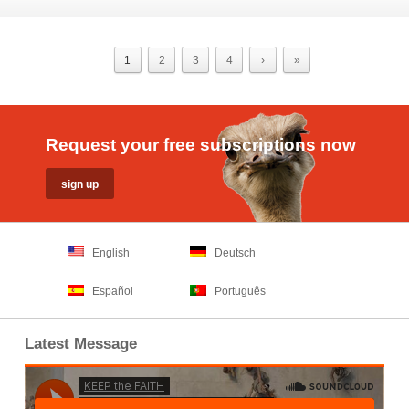
1
2
3
4
›
»
Request your free subscriptions now
English
Deutsch
Español
Português
Latest Message