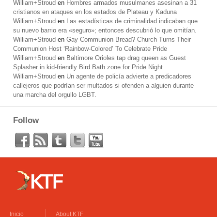
William+Stroud
en
Hombres armados musulmanes asesinan a 31
cristianos en ataques en los estados de Plateau y Kaduna
William+Stroud
en
Las estadísticas de criminalidad indicaban que
su nuevo barrio era «seguro»; entonces descubrió lo que omitían.
William+Stroud
en
Gay Communion Bread? Church Turns Their
Communion Host ‘Rainbow-Colored’ To Celebrate Pride
William+Stroud
en
Baltimore Orioles tap drag queen as Guest
Splasher in kid-friendly Bird Bath zone for Pride Night
William+Stroud
en
Un agente de policía advierte a predicadores
callejeros que podrían ser multados si ofenden a alguien durante
una marcha del orgullo LGBT.
Follow
Inicio
About KTF