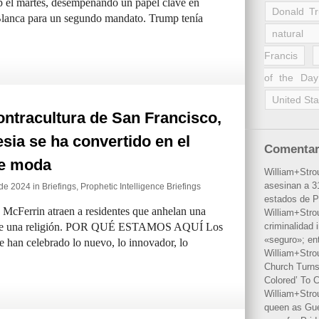
p el martes, desempeñando un papel clave en
Donald T
 Blanca para un segundo mandato. Trump tenía
natural 
Francis
of the Day
United Sta
ontracultura de San Francisco,
esia se ha convertido en el
Comentar
de moda
William+Stro
asesinan a 31
 de 2024 in
Briefings
,
Prophetic Intelligence Briefings
estados de P
McFerrin atraen a residentes que anhelan una
William+Stro
ente una religión. POR QUÉ ESTAMOS AQUÍ Los
criminalidad 
«seguro»; en
e han celebrado lo nuevo, lo innovador, lo
William+Stro
Church Turns
Colored’ To C
William+Stro
queen as Gues