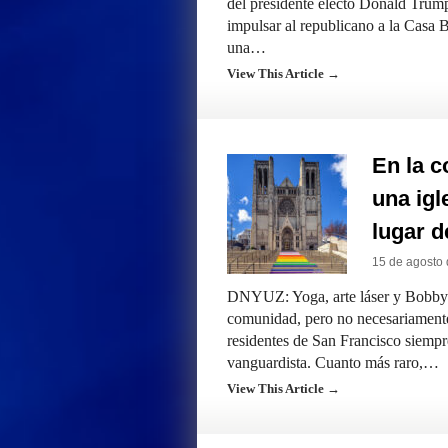
del presidente electo Donald Trum
impulsar al republicano a la Casa
una…
View This Article →
En la c
una igl
lugar 
15 de agosto
DNYUZ: Yoga, arte láser y Bobby 
comunidad, pero no necesariam
residentes de San Francisco siempr
vanguardista. Cuanto más raro,…
View This Article →