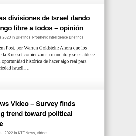
as divisiones de Israel dando
ngo libre a todos – opinión
e 2023 in
Briefings
,
Prophetic Intelligence Briefings
em Post, por Warren Goldstein: Ahora que los
 la Knesset comienzan su mandato y se establece
 oportunidad histórica de hacer algo real para
ciedad israelí….
ws Video – Survey finds
g trend toward political
e
 de 2022 in
KTF News
,
Videos