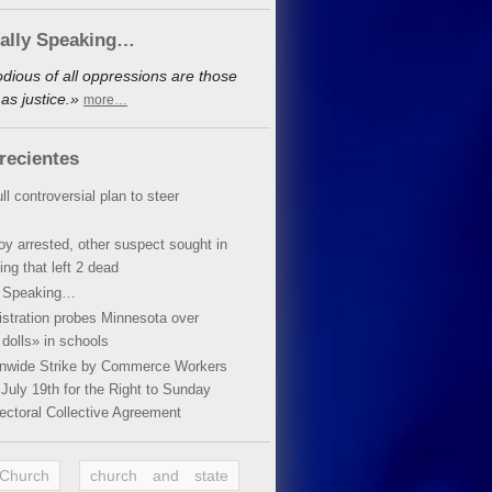
cally Speaking…
dious of all oppressions are those
as justice.»
more…
recientes
ll controversial plan to steer
oy arrested, other suspect sought in
ing that left 2 dead
y Speaking…
stration probes Minnesota over
dolls» in schools
ionwide Strike by Commerce Workers
July 19th for the Right to Sunday
ectoral Collective Agreement
 Church
church and state