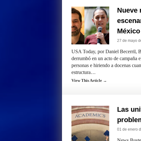
Nueve 
escena
México
27 de mayo d
USA Today, por Daniel Becerril, 
derrumbó en un acto de campaña el
personas e hiriendo a docenas cuand
estructura…
View This Article →
Las uni
proble
01 de enero 
News Buster