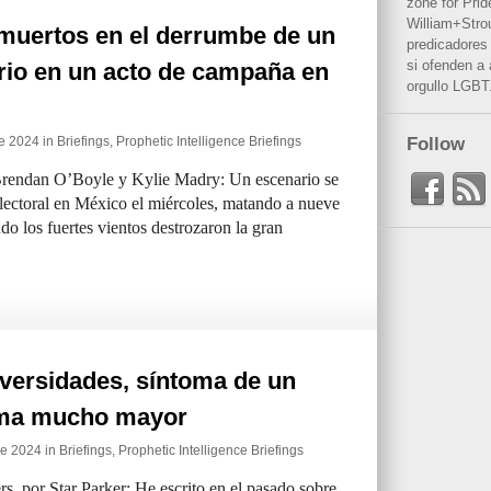
zone for Prid
William+Stro
muertos en el derrumbe de un
predicadores 
si ofenden a
rio en un acto de campaña en
orgullo LGBT
e 2024 in
Briefings
,
Prophetic Intelligence Briefings
Follow
Brendan O’Boyle y Kylie Madry: Un escenario se
ectoral en México el miércoles, matando a nueve
o los fuertes vientos destrozaron la gran
versidades, síntoma de un
ma mucho mayor
de 2024 in
Briefings
,
Prophetic Intelligence Briefings
s, por Star Parker: He escrito en el pasado sobre