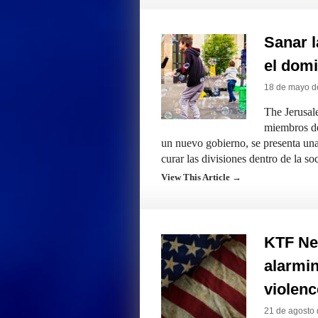
Sanar l
el domi
18 de mayo d
The Jerusal
miembros de
un nuevo gobierno, se presenta una
curar las divisiones dentro de la so
View This Article →
KTF Ne
alarmin
violenc
21 de agosto