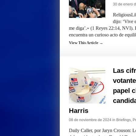
30 de enero 
ReligiousLi
dijo: ‘Vive 
me diga’.» (1 Reyes 22:14, NVI). 
encuentra un curioso acto de equil
View This Article →
Las cif
votant
papel c
candida
Harris
08 de noviembre de 2024 in
Briefings
,
Pr
Daily Caller, por Jaryn Crouson: L