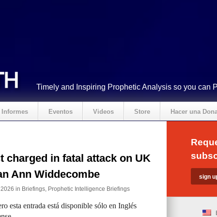
Timely and Inspiring Prophetic Analysis so you can 
Informes
Eventos
Videos
Store
Hacer una Don
Reque
subsc
 charged in fatal attack on UK
cian Ann Widdecombe
e 2026 in
Briefings
,
Prophetic Intelligence Briefings
ro esta entrada está disponible sólo en Inglés
nse.