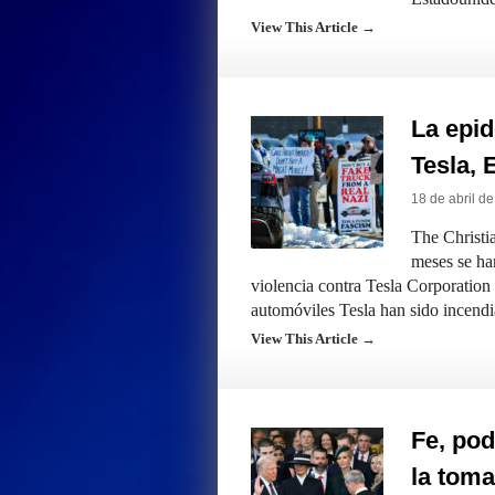
View This Article →
La epid
Tesla, 
18 de abril d
The Christi
meses se han
violencia contra Tesla Corporation
automóviles Tesla han sido incen
View This Article →
Fe, pod
la tom