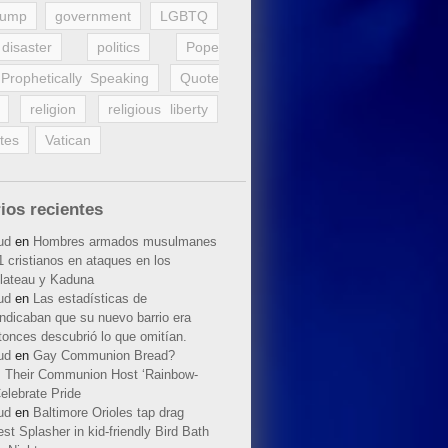
rump
government
LGBTQ
disaster
politics
Pope
Prophetically Speaking
Quote
religion
religious liberty
tes
Vatican
ios recientes
ud
en
Hombres armados musulmanes
 cristianos en ataques en los
lateau y Kaduna
ud
en
Las estadísticas de
indicaban que su nuevo barrio era
tonces descubrió lo que omitían.
ud
en
Gay Communion Bread?
 Their Communion Host ‘Rainbow-
elebrate Pride
ud
en
Baltimore Orioles tap drag
t Splasher in kid-friendly Bird Bath