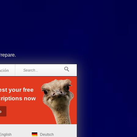
Prepare.
ación
st your free
riptions now
English
Deutsch