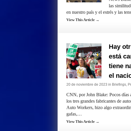
las similitu
en nuestro país y el estrés y las te
View This Article →
Hay otr
está ca
tiene n
el naci
20 de noviembre de 2023 in
Briefings
,
Pr
CNN, por John Blake: Pocos días an
los tres grandes fabricantes de aut
Auto Workers, hizo algo extraordi
gafas,…
View This Article →