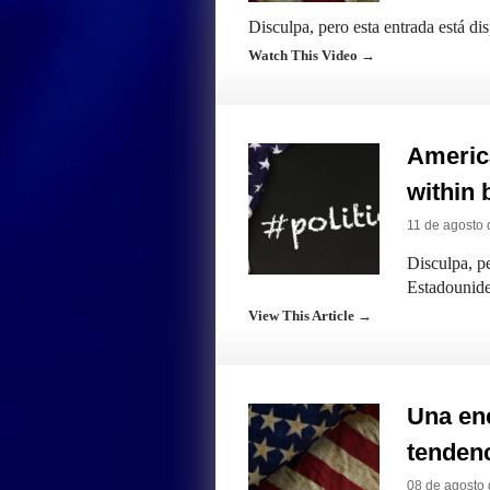
Disculpa, pero esta entrada está di
Watch This Video →
America
within b
11 de agosto 
Disculpa, pe
Estadounide
View This Article →
Una en
tendenc
08 de agosto