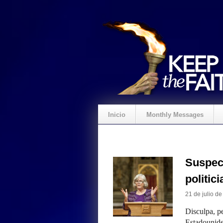
Inicio
Monthly Messages
Suspect
politi
21 de julio d
Disculpa, pe
Estadounide