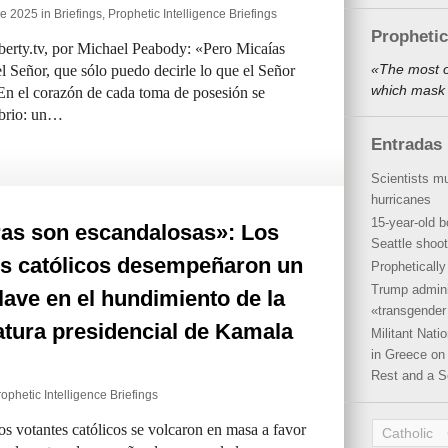
de 2025 in
Briefings
,
Prophetic Intelligence Briefings
Propheti
berty.tv, por Michael Peabody: «Pero Micaías
«The most o
el Señor, que sólo puedo decirle lo que el Señor
which mask 
En el corazón de cada toma de posesión se
ibrio: un…
Entradas 
Scientists mu
hurricanes
15-year-old b
ras son escandalosas»: Los
Seattle shoot
es católicos desempeñaron un
Propheticall
Trump admini
lave en el hundimiento de la
«transgender 
tura presidencial de Kamala
Militant Nat
in Greece on 
Rest and a S
ophetic Intelligence Briefings
os votantes católicos se volcaron en masa a favor
Catholic