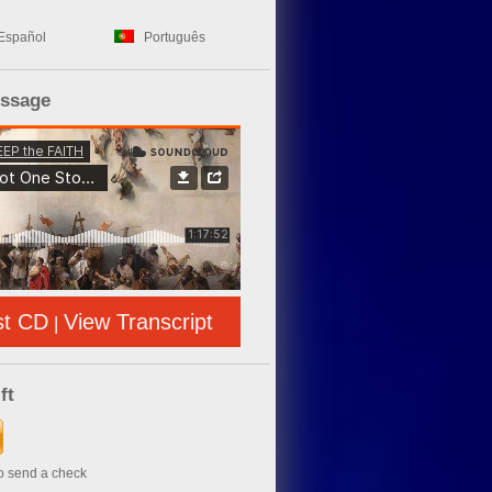
Español
Português
essage
st CD
View Transcript
|
ft
to send a check