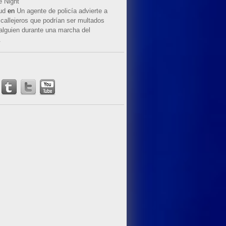
e Night
ud
en
Un agente de policía advierte a
callejeros que podrían ser multados
 alguien durante una marcha del
.