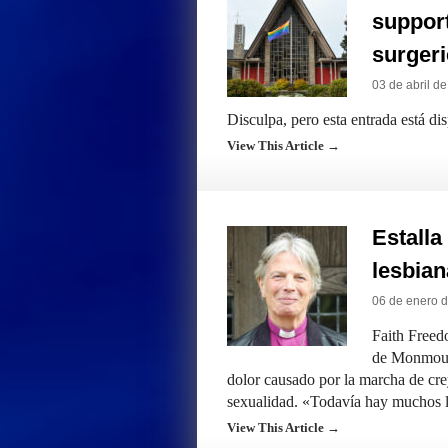
support
surgeri
03 de abril d
Disculpa, pero esta entrada está di
View This Article →
Estalla
lesbian
06 de enero 
Faith Freed
de Monmouth
dolor causado por la marcha de cre
sexualidad. «Todavía hay muchos 
View This Article →