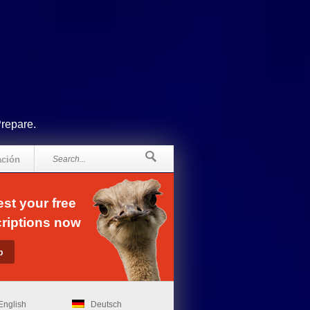
Prepare.
ación
st your free
riptions now
English
Deutsch