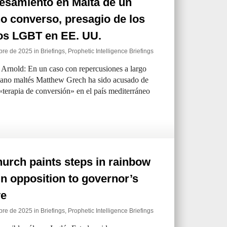
esamiento en Malta de un
no converso, presagio de los
vos LGBT en EE. UU.
bre de 2025 in
Briefings
,
Prophetic Intelligence Briefings
Arnold: En un caso con repercusiones a largo
stiano maltés Matthew Grech ha sido acusado de
 «terapia de conversión» en el país mediterráneo
urch paints steps in rainbow
in opposition to governor’s
ve
bre de 2025 in
Briefings
,
Prophetic Intelligence Briefings