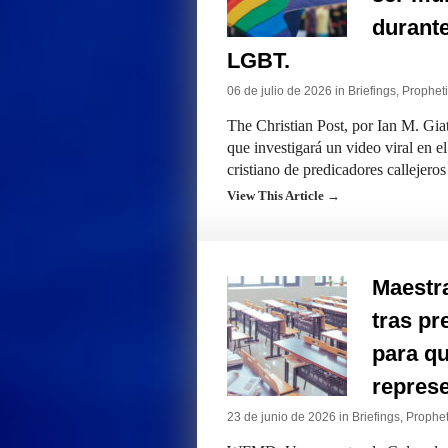
durante
LGBT.
06 de julio de 2026 in
Briefings
,
Propheti
The Christian Post, por Ian M. Gia
que investigará un video viral en e
cristiano de predicadores callejer
View This Article →
Maestr
tras pr
para q
represe
23 de junio de 2026 in
Briefings
,
Prophet