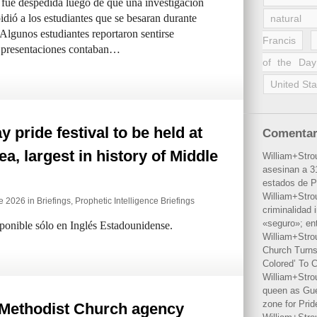
e despedida luego de que una investigación
idió a los estudiantes que se besaran durante
natural 
. Algunos estudiantes reportaron sentirse
Francis
as presentaciones contaban…
of the Day
United Sta
y pride festival to be held at
Comentar
a, largest in history of Middle
William+Stro
asesinan a 31
estados de P
William+Stro
e 2026 in
Briefings
,
Prophetic Intelligence Briefings
criminalidad 
«seguro»; en
sponible sólo en Inglés Estadounidense.
William+Stro
Church Turns
Colored’ To C
William+Stro
queen as Gues
zone for Prid
 Methodist Church agency