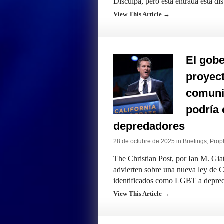
Disculpa, pero esta entrada está di
View This Article →
El gobe
proyect
comuni
podría 
depredadores
28 de octubre de 2025 in
Briefings
,
Proph
The Christian Post, por Ian M. Giat
advierten sobre una nueva ley de C
identificados como LGBT a depred
View This Article →