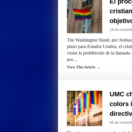
El proc
cristia
objeti
18 de noviem
The Washington Stand, por Joshua 
plazo para Estados Unidos, el cri
violar la prohibición de la llamada
por…
View This Article →
UMC ch
colors 
directi
06 de noviem