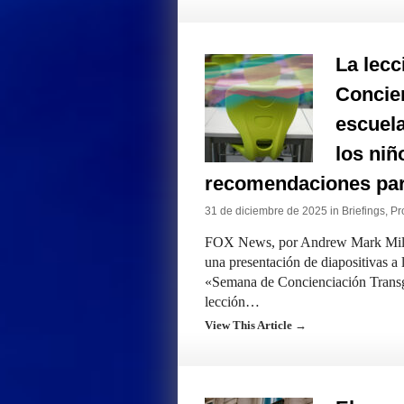
La lecc
Concie
escuela
los niñ
recomendaciones para
31 de diciembre de 2025 in
Briefings
,
Pr
FOX News, por Andrew Mark Mille
una presentación de diapositivas a
«Semana de Concienciación Transgé
lección…
View This Article →