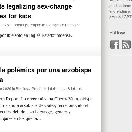
William+Stro
s legalizing sex-change
predicadores 
si ofenden a
es for kids
orgullo LGBT
e 2026 in
Briefings
,
Prophetic Intelligence Briefings
Follow
sponible sólo en Inglés Estadounidense.
 la polémica por una arzobispa
a
de 2026 in
Briefings
,
Prophetic Intelligence Briefings
om Report: La reverendísima Cherry Vann, obispa
 y ahora arzobispa de Gales, ha reconocido el
yentes debido a su liderazgo, género y
lugares en los que la…