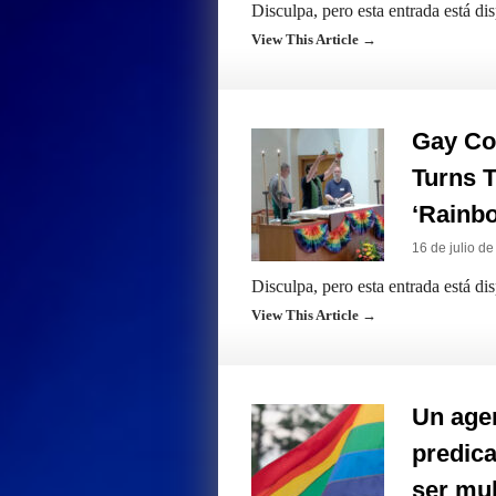
Disculpa, pero esta entrada está di
View This Article →
Gay Co
Turns 
‘Rainbo
16 de julio d
Disculpa, pero esta entrada está di
View This Article →
Un agen
predica
ser mul