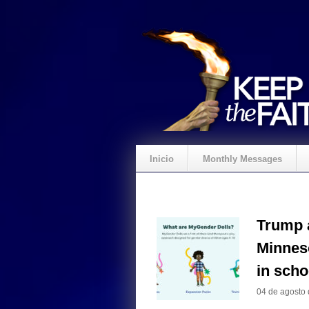
Inicio
Monthly Messages
Trump 
Minneso
in scho
04 de agosto