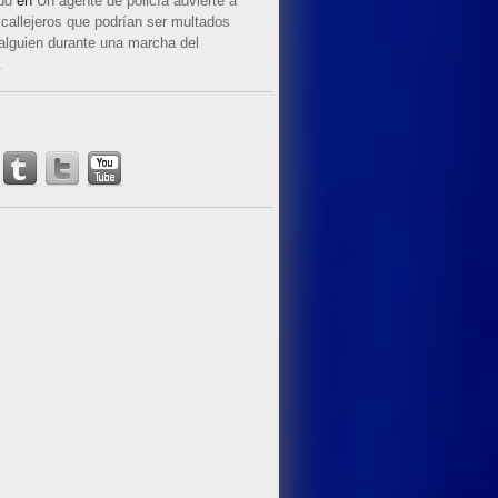
ud
en
Un agente de policía advierte a
callejeros que podrían ser multados
 alguien durante una marcha del
.