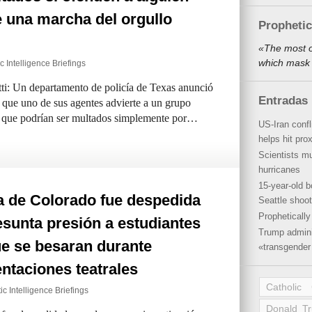
 una marcha del orgullo
Propheti
«The most o
which mask 
c Intelligence Briefings
tti: Un departamento de policía de Texas anunció
Entradas 
l que uno de sus agentes advierte a un grupo
os que podrían ser multados simplemente por…
US-Iran conf
helps hit pro
Scientists mu
hurricanes
15-year-old b
a de Colorado fue despedida
Seattle shoot
Propheticall
esunta presión a estudiantes
Trump admini
ue se besaran durante
«transgender 
ntaciones teatrales
Catholic
ic Intelligence Briefings
Donald T