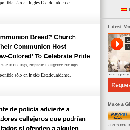
sponible sólo en Inglés Estadounidense.
Latest M
mmunion Bread? Church
Their Communion Host
w-Colored’ To Celebrate Pride
e 2026 in
Briefings
,
Prophetic Intelligence Briefings
sponible sólo en Inglés Estadounidense.
Reque
Make a Gi
te de policía advierte a
dores callejeros que podrían
Or click here 
tados si ofenden a alguien