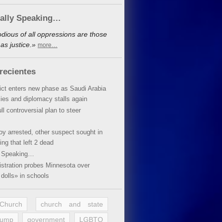
cally Speaking…
dious of all oppressions are those
as justice.»
more…
recientes
lict enters new phase as Saudi Arabia
xies and diplomacy stalls again
ll controversial plan to steer
oy arrested, other suspect sought in
ing that left 2 dead
y Speaking…
stration probes Minnesota over
dolls» in schools
 Church
church and state
rump
government
LGBTQ