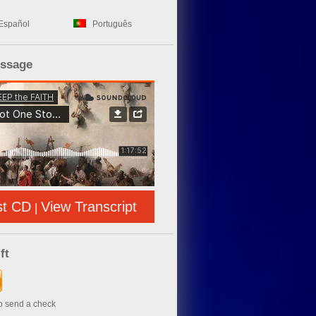
Español
Português
essage
st CD
View Transcript
|
ft
to send a check