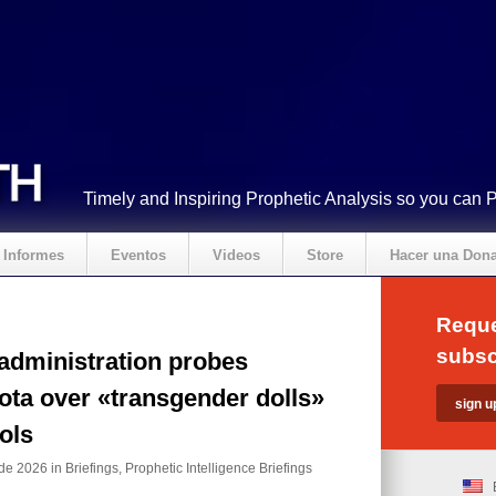
Timely and Inspiring Prophetic Analysis so you can 
Informes
Eventos
Videos
Store
Hacer una Don
Reque
subsc
administration probes
ta over «transgender dolls»
ols
 de 2026 in
Briefings
,
Prophetic Intelligence Briefings