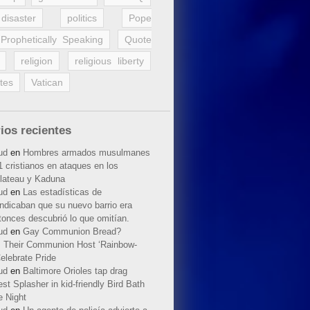
disaster
politics
Pope
Prophetically Speaking
Quote
religion
religious liberty
tes
Vatican
ios recientes
ud
en
Hombres armados musulmanes
 cristianos en ataques en los
lateau y Kaduna
ud
en
Las estadísticas de
indicaban que su nuevo barrio era
tonces descubrió lo que omitían.
ud
en
Gay Communion Bread?
 Their Communion Host ‘Rainbow-
elebrate Pride
ud
en
Baltimore Orioles tap drag
t Splasher in kid-friendly Bird Bath
e Night