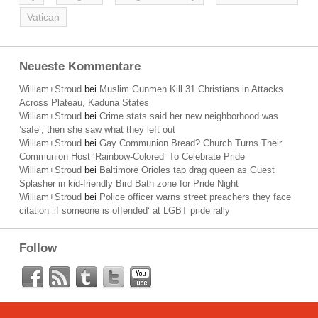
Vatican
Neueste Kommentare
William+Stroud
bei
Muslim Gunmen Kill 31 Christians in Attacks
Across Plateau, Kaduna States
William+Stroud
bei
Crime stats said her new neighborhood was
’safe‘; then she saw what they left out
William+Stroud
bei
Gay Communion Bread? Church Turns Their
Communion Host ‘Rainbow-Colored’ To Celebrate Pride
William+Stroud
bei
Baltimore Orioles tap drag queen as Guest
Splasher in kid-friendly Bird Bath zone for Pride Night
William+Stroud
bei
Police officer warns street preachers they face
citation ‚if someone is offended‘ at LGBT pride rally
Follow