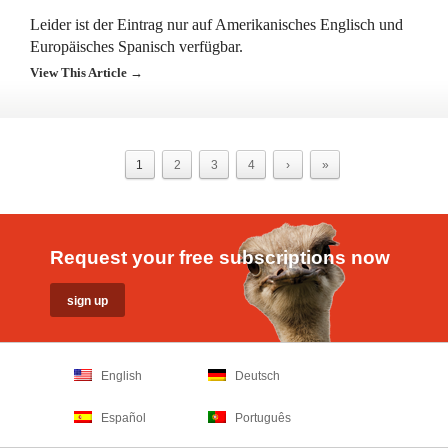
Leider ist der Eintrag nur auf Amerikanisches Englisch und
Europäisches Spanisch verfügbar.
View This Article →
1
2
3
4
›
»
Request your free subscriptions now
English
Deutsch
Español
Português