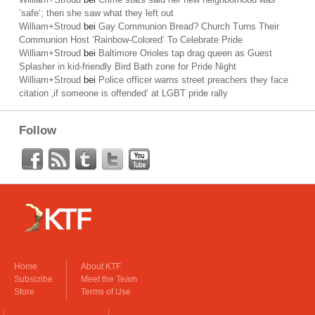
’safe‘; then she saw what they left out
William+Stroud
bei
Gay Communion Bread? Church Turns Their
Communion Host ‘Rainbow-Colored’ To Celebrate Pride
William+Stroud
bei
Baltimore Orioles tap drag queen as Guest
Splasher in kid-friendly Bird Bath zone for Pride Night
William+Stroud
bei
Police officer warns street preachers they face
citation ‚if someone is offended‘ at LGBT pride rally
Follow
Home
About KTF
Subscribe
Meet the Team
Store
Terms of Use