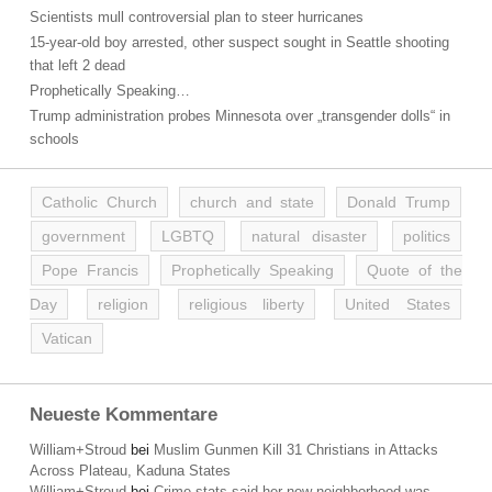
Scientists mull controversial plan to steer hurricanes
15-year-old boy arrested, other suspect sought in Seattle shooting
that left 2 dead
Prophetically Speaking…
Trump administration probes Minnesota over „transgender dolls“ in
schools
Catholic Church
church and state
Donald Trump
government
LGBTQ
natural disaster
politics
Pope Francis
Prophetically Speaking
Quote of the
Day
religion
religious liberty
United States
Vatican
Neueste Kommentare
William+Stroud
bei
Muslim Gunmen Kill 31 Christians in Attacks
Across Plateau, Kaduna States
William+Stroud
bei
Crime stats said her new neighborhood was