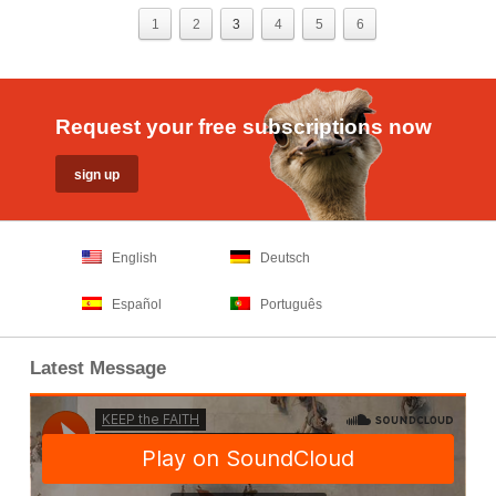
1
2
3
4
5
6
Request your free subscriptions now
English
Deutsch
Español
Português
Latest Message