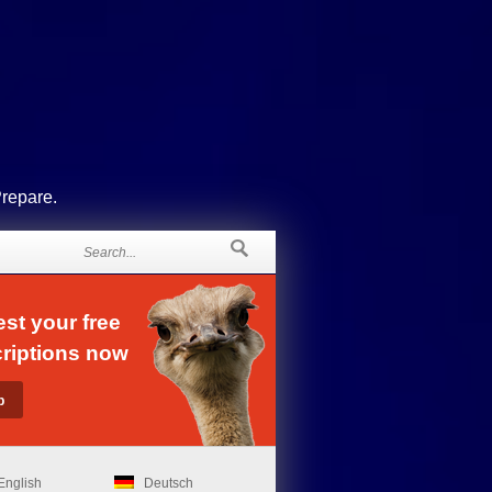
Prepare.
st your free
riptions now
English
Deutsch