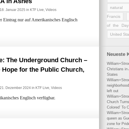
LA in Ashes
natural 
18. Januar 2025 in
KTF Live
,
Videos
Francis
der Eintrag nur auf Amerikanisches Englisch
of the Day
United Sta
Neueste 
e: The Underground Church –
William+Stro
e Hope for the Public Church,
Christians i
States
William+Stro
neighborhood
 21. Dezember 2024 in
KTF Live
,
Videos
left out
William+Stro
rikanisches Englisch verfügbar.
Church Turns
Colored’ To C
William+Stro
queen as Gues
zone for Prid