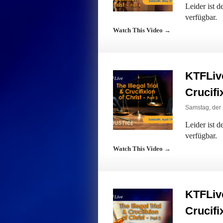
Leider ist 
verfügbar.
Watch This Video →
KTFLive
Crucifi
Samstag, der 
Leider ist 
verfügbar.
Watch This Video →
KTFLive
Crucifi