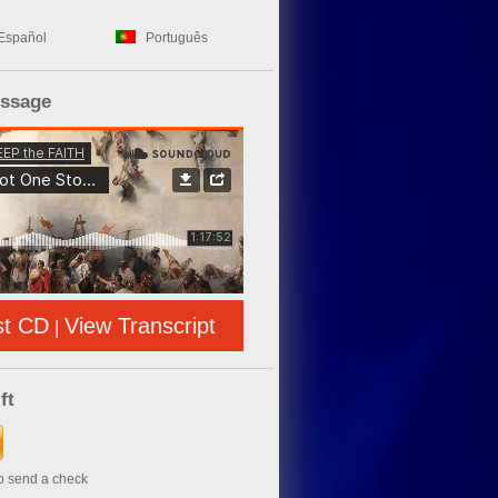
Español
Português
essage
st CD
View Transcript
|
ft
to send a check