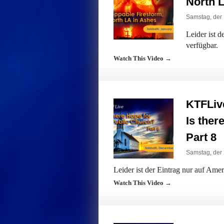
North 
Samstag, der 
Leider ist 
verfügbar.
Watch This Video →
KTFLiv
Is ther
Part 8
Samstag, der
Leider ist der Eintrag nur auf Ame
Watch This Video →