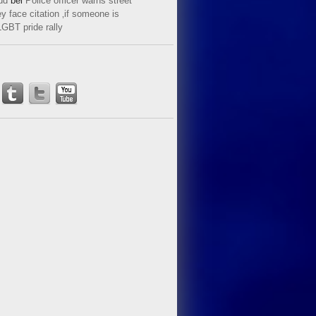
ud
bei
Police officer warns street
y face citation ‚if someone is
LGBT pride rally