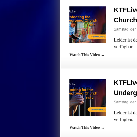
KTFLiv
Church,
Samstag, der 
Leider ist 
verfügbar.
Watch This Video →
KTFLive
Underg
Samstag, der 
Leider ist 
verfügbar.
Watch This Video →