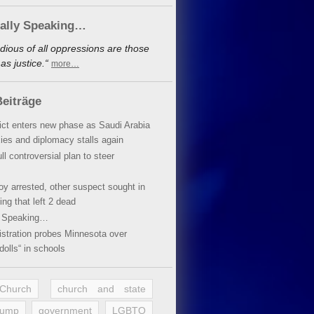
cally Speaking…
dious of all oppressions are those
s justice.“
more…
eiträge
lict enters new phase as Saudi Arabia
xies and diplomacy stalls again
ll controversial plan to steer
oy arrested, other suspect sought in
ing that left 2 dead
y Speaking…
stration probes Minnesota over
dolls“ in schools
 Church
church and state
rump
government
LGBTQ