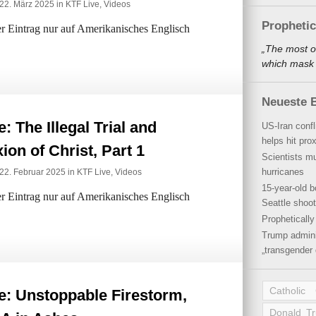
22. März 2025 in
KTF Live
,
Videos
Propheti
der Eintrag nur auf Amerikanisches Englisch
„The most o
which mask a
Neueste B
: The Illegal Trial and
US-Iran conf
helps hit pro
xion of Christ, Part 1
Scientists mu
hurricanes
22. Februar 2025 in
KTF Live
,
Videos
15-year-old b
der Eintrag nur auf Amerikanisches Englisch
Seattle shoot
Propheticall
Trump admini
„transgender 
Catholic
e: Unstoppable Firestorm,
Donald T