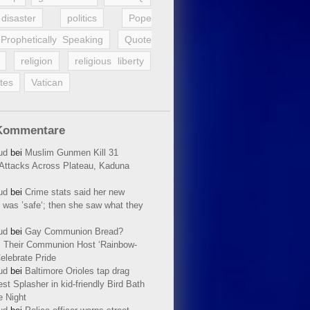
disaster
politics
Pope
Prophetically Speaking
Quote
religion
religious liberty
tes
Vatican
Kommentare
ud
bei
Muslim Gunmen Kill 31
n Attacks Across Plateau, Kaduna
ud
bei
Crime stats said her new
 was ’safe‘; then she saw what they
ud
bei
Gay Communion Bread?
 Their Communion Host ‘Rainbow-
elebrate Pride
ud
bei
Baltimore Orioles tap drag
t Splasher in kid-friendly Bird Bath
e Night