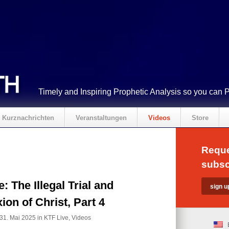
Timely and Inspiring Prophetic Analysis so you can 
Kurznachrichten
Veranstaltungen
Videos
Store
Reque
subsc
: The Illegal Trial and
xion of Christ, Part 4
31. Mai 2025 in
KTF Live
,
Videos