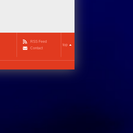
RSS Feed
top
Contact