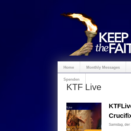
Home
Monthly Messages
Spenden
KTF Live
KTFLive
Crucifi
Samstag, der 