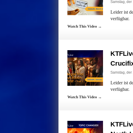
Samstag, der 
Leider ist 
verfügbar.
Watch This Video →
KTFLive
Crucifi
Samstag, der 
Leider ist 
verfügbar.
Watch This Video →
KTFLiv