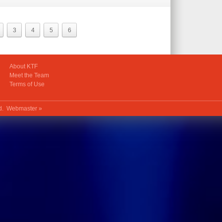
3
4
5
6
About KTF
Meet the Team
Terms of Use
ed.
Webmaster »