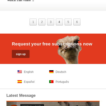
Watch This Video →
1
2
3
4
5
6
Request your free subscriptions now
English
Deutsch
Español
Português
Latest Message