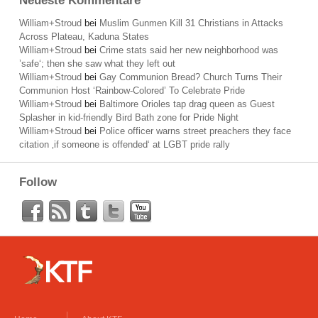
Neueste Kommentare
William+Stroud
bei
Muslim Gunmen Kill 31 Christians in Attacks
Across Plateau, Kaduna States
William+Stroud
bei
Crime stats said her new neighborhood was
’safe‘; then she saw what they left out
William+Stroud
bei
Gay Communion Bread? Church Turns Their
Communion Host ‘Rainbow-Colored’ To Celebrate Pride
William+Stroud
bei
Baltimore Orioles tap drag queen as Guest
Splasher in kid-friendly Bird Bath zone for Pride Night
William+Stroud
bei
Police officer warns street preachers they face
citation ‚if someone is offended‘ at LGBT pride rally
Follow