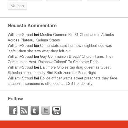
Vatican
Neueste Kommentare
William+Stroud
bei
Muslim Gunmen Kill 31 Christians in Attacks
Across Plateau, Kaduna States
William+Stroud
bei
Crime stats said her new neighborhood was
’safe‘; then she saw what they left out
William+Stroud
bei
Gay Communion Bread? Church Turns Their
Communion Host ‘Rainbow-Colored’ To Celebrate Pride
William+Stroud
bei
Baltimore Orioles tap drag queen as Guest
Splasher in kid-friendly Bird Bath zone for Pride Night
William+Stroud
bei
Police officer warns street preachers they face
citation ‚if someone is offended‘ at LGBT pride rally
Follow