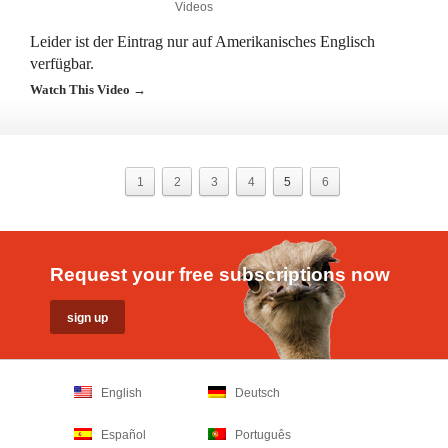
Videos
Leider ist der Eintrag nur auf Amerikanisches Englisch
verfügbar.
Watch This Video →
1
2
3
4
5
6
Request your free subscriptions now
English
Deutsch
Español
Português